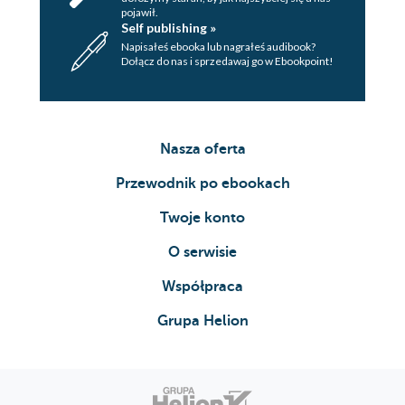
pojawił.
Self publishing »
Napisałeś ebooka lub nagrałeś audibook?
Dołącz do nas i sprzedawaj go w Ebookpoint!
Nasza oferta
Przewodnik po ebookach
Twoje konto
O serwisie
Współpraca
Grupa Helion