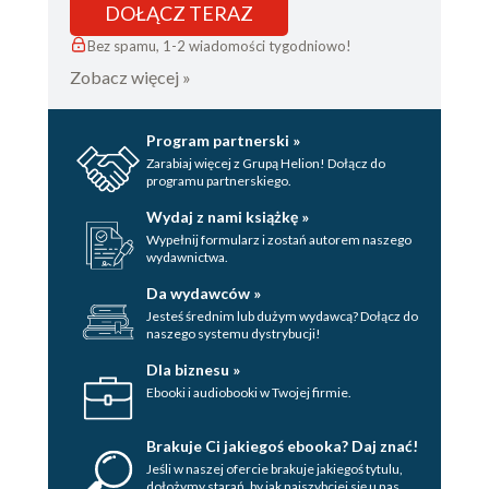
DOŁĄCZ TERAZ
Bez spamu, 1-2 wiadomości tygodniowo!
Zobacz więcej »
Program partnerski »
Zarabiaj więcej z Grupą Helion! Dołącz do
programu partnerskiego.
Wydaj z nami książkę »
Wypełnij formularz i zostań autorem naszego
wydawnictwa.
Da wydawców »
Jesteś średnim lub dużym wydawcą? Dołącz do
naszego systemu dystrybucji!
Dla biznesu »
Ebooki i audiobooki w Twojej firmie.
Brakuje Ci jakiegoś ebooka? Daj znać!
Jeśli w naszej ofercie brakuje jakiegoś tytulu,
dołożymy starań, by jak najszybciej się u nas