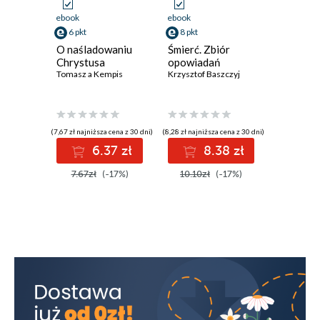
ebook
ebook
ebook
6 pkt
8 pkt
8 pkt
O naśladowaniu
Śmierć. Zbiór
Domek. 
Chrystusa
opowiadań
poezji
Tomasz a Kempis
Krzysztof Baszczyj
Krzysztof 
(7,67 zł najniższa cena z 30 dni)
(8,28 zł najniższa cena z 30 dni)
(8,59 zł najniż
6.37 zł
8.38 zł
8
7.67zł
(-17%)
10.10zł
(-17%)
10.10z