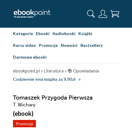
Kategorie
Ebooki
Audiobooki
Książki
Kursy video
Promocje
Nowości
Bestsellery
Darmowe ebooki
ebookpoint.pl
»
Literatura
»
📚 Opowiadania
Codziennie inna książka za 9,90zł
Tomaszek Przygoda Pierwsza
T. Wichary
(ebook)
Promocja