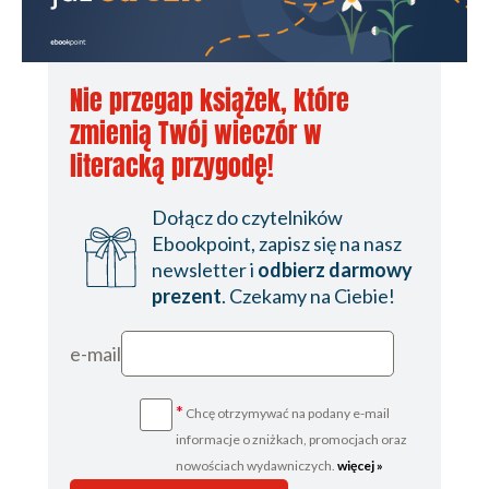
Nie przegap książek, które
zmienią Twój wieczór w
literacką przygodę!
Dołącz do czytelników
Ebookpoint, zapisz się na nasz
newsletter i
odbierz darmowy
prezent
. Czekamy na Ciebie!
e-mail
*
Chcę otrzymywać na podany e-mail
informacje o zniżkach, promocjach oraz
nowościach wydawniczych.
więcej »