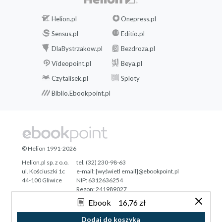
Helion.pl
Onepress.pl
Sensus.pl
Editio.pl
DlaBystrzakow.pl
Bezdroza.pl
Videopoint.pl
Beya.pl
Czytalisek.pl
Sploty
Biblio.Ebookpoint.pl
© Helion 1991-2026
Helion.pl sp. z o.o.
tel. (32) 230-98-63
ul. Kościuszki 1c
e-mail:
[wyświetl email]@ebookpoint.pl
44-100 Gliwice
NIP: 6312636254
Regon: 241989027
Ebook
16,76 zł
Designed with ♥ by
Tonik.pl
Dodaj do koszyka