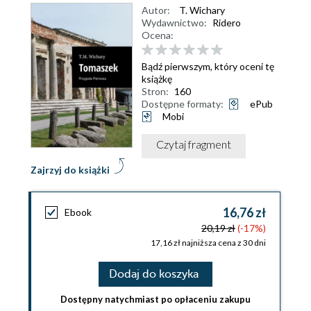
Autor:
T. Wichary
Wydawnictwo:
Ridero
Ocena:
Bądź pierwszym, który oceni tę
książkę
Stron:
160
Dostępne formaty:
ePub
Mobi
Czytaj fragment
Zajrzyj do książki
16,76 zł
Ebook
20,19 zł
(-17%)
17,16 zł najniższa cena z 30 dni
Dodaj do koszyka
Dostępny natychmiast po opłaceniu zakupu