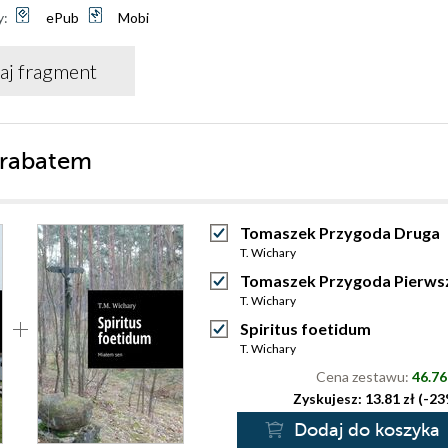
y:
ePub
Mobi
aj fragment
 rabatem
Tomaszek Przygoda Druga
T. Wichary
Tomaszek Przygoda Pierws
T. Wichary
Spiritus foetidum
T. Wichary
Cena zestawu:
46.76
Zyskujesz: 13.81 zł (-2
Dodaj do koszyka