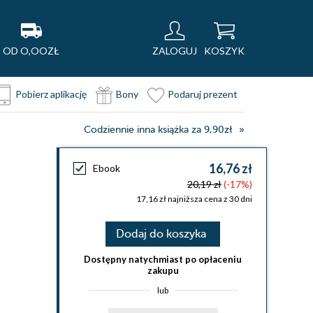
OD O,OOZŁ
ZALOGUJ
KOSZYK
Pobierz aplikację
Bony
Podaruj prezent
Codziennie inna książka za 9,90zł
16,76 zł
Ebook
20,19 zł
(-17%)
17,16 zł najniższa cena z 30 dni
Dodaj do koszyka
Dostępny natychmiast po opłaceniu
zakupu
lub