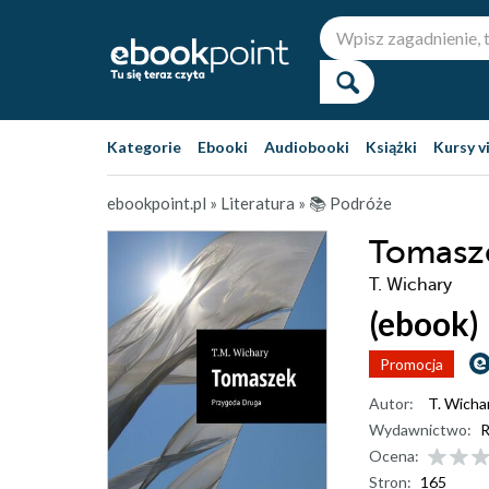
Kategorie
Ebooki
Audiobooki
Książki
Kursy v
ebookpoint.pl
»
Literatura
»
📚 Podróże
Tomasz
T. Wichary
(ebook)
Promocja
Autor:
T. Wicha
Wydawnictwo:
R
Ocena:
Stron:
165