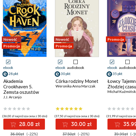
Nowość
Nowość
Promocja
Promocja
Promocja
ebook
ebook
audiobook
ebook
audiobook
28 pkt
30 pkt
35 pkt
Akademia
Córka rodziny Monet
Łowcy Tajemni
Crookhaven 5.
Weronika Anna Marczak
Złodziej czas
Zemsta oszustów
Michał Kuźmińsk
J.J. Arcanjo
(36,00 zł najniższa cena z 30 dni)
(37,50 zł najniższa cena z 30 dni)
(31,99 zł najniższa ce
28.08 zł
30.00 zł
35.99
36.00zł
(-22%)
37.50zł
(-20%)
39.99zł
(-1