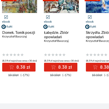
ebook
ebook
ebook
8 pkt
8 pkt
8 pkt
Domek. Tomik poezji
Łabędzie. Zbiór
Skrzydła. Zbió
Krzysztof Baszczyj
opowiadań
opowiadań
Krzysztof Baszczyj
Krzysztof Baszcz
(8,59 zł najniższa cena z 30 dni)
(8,59 zł najniższa cena z 30 dni)
(8,59 zł najniższa cen
8.38 zł
8.38 zł
8.38
10.10zł
(-17%)
10.10zł
(-17%)
10.10zł
(-1