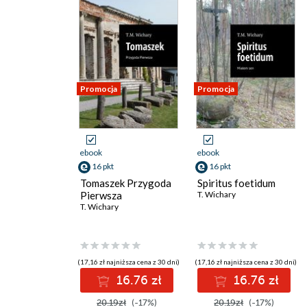
Promocja
Promocja
ebook
ebook
16 pkt
16 pkt
Tomaszek Przygoda
Spiritus foetidum
Pierwsza
T. Wichary
T. Wichary
(17,16 zł najniższa cena z 30 dni)
(17,16 zł najniższa cena z 30 dni)
16.76 zł
16.76 zł
20.19zł
(-17%)
20.19zł
(-17%)