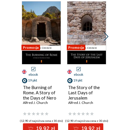
Promocja
Promocja
Promocja
ebook
ebook
ebook
19 pkt
19 pkt
19 pkt
The Burning of
The Story of the
Life in 
Rome. A Story of
Last Days of
Cicero
the Days of Nero
Jerusalem
Alfred J. 
Alfred J. Church
Alfred J. Church
(12,90 zł najniższa cena z 30 dni)
(12,90 zł najniższa cena z 30 dni)
(12,90 zł najni
19.92 zł
19.92 zł
1