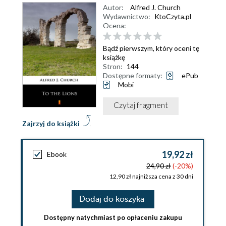
Autor:
Alfred J. Church
Wydawnictwo:
KtoCzyta.pl
Ocena:
Bądź pierwszym, który oceni tę
książkę
Stron:
144
Dostępne formaty:
ePub
Mobi
Czytaj fragment
Zajrzyj do książki
19,92 zł
Ebook
24,90 zł
(-20%)
12,90 zł najniższa cena z 30 dni
Dodaj do koszyka
Dostępny natychmiast po opłaceniu zakupu