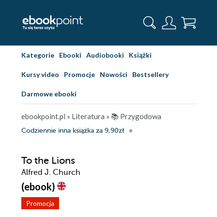
Kategorie
Ebooki
Audiobooki
Książki
Kursy video
Promocje
Nowości
Bestsellery
Darmowe ebooki
ebookpoint.pl
»
Literatura
»
📚 Przygodowa
Codziennie inna książka za 9,90zł
To the Lions
Alfred J. Church
(ebook)
Promocja