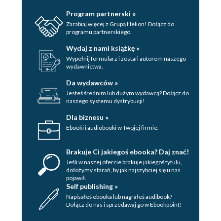
Program partnerski »
Zarabiaj więcej z Grupą Helion! Dołącz do
programu partnerskiego.
Wydaj z nami książkę »
Wypełnij formularz i zostań autorem naszego
wydawnictwa.
Da wydawców »
Jesteś średnim lub dużym wydawcą? Dołącz do
naszego systemu dystrybucji!
Dla biznesu »
Ebooki i audiobooki w Twojej firmie.
Brakuje Ci jakiegoś ebooka? Daj znać!
Jeśli w naszej ofercie brakuje jakiegoś tytulu,
dołożymy starań, by jak najszybciej się u nas
pojawił.
Self publishing »
Napisałeś ebooka lub nagrałeś audibook?
Dołącz do nas i sprzedawaj go w Ebookpoint!