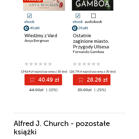
ebook
ebook
audiobook
ebook
aud
40 pkt
28 pkt
24 pkt
Wiedźmy z Vard
Ostatnie
Ostatnia
Anya Bergman
zaginione miasto.
Fernando
Przygody Ulisesa
Vidala. Tom 2
Fernando Gamboa
(34,64 zł najniższa cena z 30 dni)
(26,79 zł najniższa cena z 30 dni)
(24,27 zł najni
40.49 zł
28.26 zł
2
44.99zł
(-10%)
39.99zł
(-29%)
34.99z
Alfred J. Church - pozostałe
książki