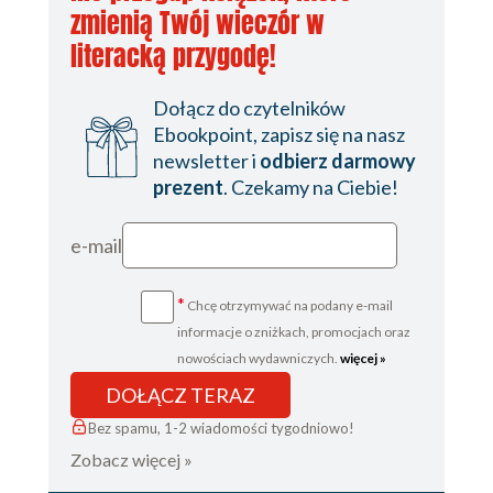
zmienią Twój wieczór w
literacką przygodę!
Dołącz do czytelników
Ebookpoint, zapisz się na nasz
newsletter i
odbierz darmowy
prezent
. Czekamy na Ciebie!
e-mail
*
Chcę otrzymywać na podany e-mail
informacje o zniżkach, promocjach oraz
nowościach wydawniczych.
więcej »
DOŁĄCZ TERAZ
Bez spamu, 1-2 wiadomości tygodniowo!
Zobacz więcej »