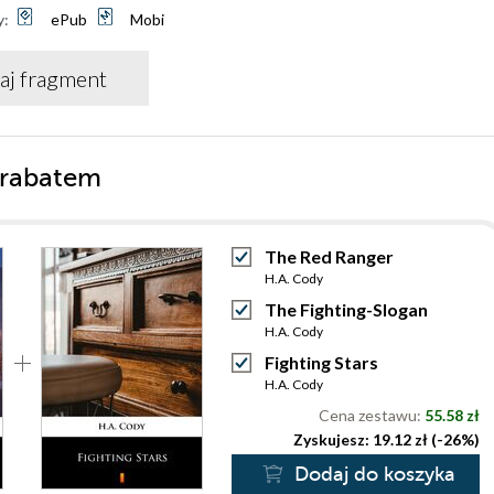
y:
ePub
Mobi
aj fragment
 rabatem
The Red Ranger
H.A. Cody
The Fighting-Slogan
H.A. Cody
Fighting Stars
H.A. Cody
Cena zestawu:
55.58 zł
Zyskujesz: 19.12 zł (-26%)
Dodaj do koszyka