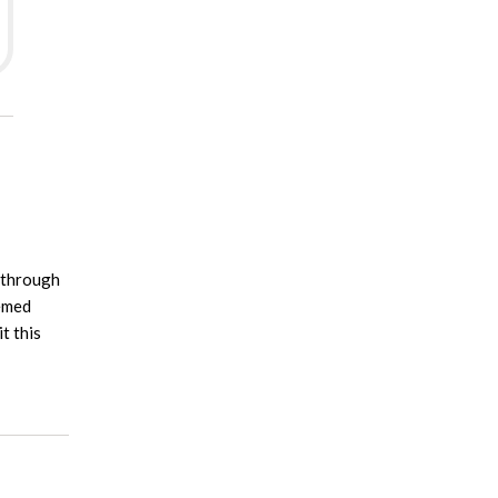
y through
eemed
t this