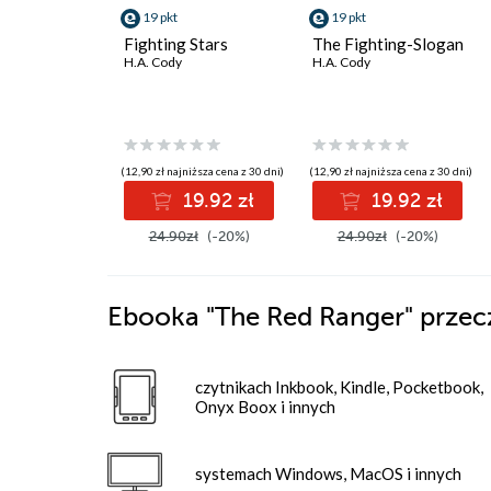
19 pkt
19 pkt
Fighting Stars
The Fighting-Slogan
H.A. Cody
H.A. Cody
(12,90 zł najniższa cena z 30 dni)
(12,90 zł najniższa cena z 30 dni)
19.92 zł
19.92 zł
24.90zł
(-20%)
24.90zł
(-20%)
Ebooka
"The Red Ranger"
przec
czytnikach Inkbook, Kindle, Pocketbook,
Onyx Boox i innych
systemach Windows, MacOS i innych