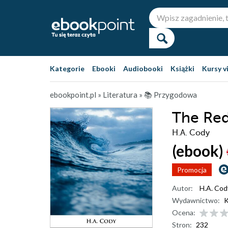
Kategorie
Ebooki
Audiobooki
Książki
Kursy v
ebookpoint.pl
»
Literatura
»
📚 Przygodowa
The Re
H.A. Cody
(ebook)
Promocja
Autor:
H.A. Cod
Wydawnictwo:
K
Ocena:
Stron:
232