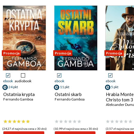
Promocja
Promocja
Promocja
ebook
audiobook
ebook
ebook
24 pkt
11 pkt
5 pkt
Ostatnia krypta
Ostatni skarb
Hrabia Monte
Fernando Gamboa
Fernando Gamboa
Christo tom 3
Aleksander Dum
(24,27 zł najniższa cena z 30 dni)
(10,99 zł najniższa cena z 30 dni)
(3,57 zł najniższa ce