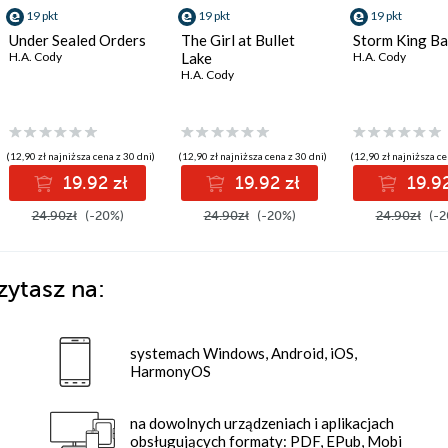
19 pkt
19 pkt
19 pkt
Under Sealed Orders
The Girl at Bullet
Storm King B
H.A. Cody
Lake
H.A. Cody
H.A. Cody
(12,90 zł najniższa cena z 30 dni)
(12,90 zł najniższa cena z 30 dni)
(12,90 zł najniższa ce
19.92 zł
19.92 zł
19.92
24.90zł
(-20%)
24.90zł
(-20%)
24.90zł
(-2
zytasz na:
systemach Windows, Android, iOS,
HarmonyOS
na dowolnych urządzeniach i aplikacjach
obsługujących formaty: PDF, EPub, Mobi