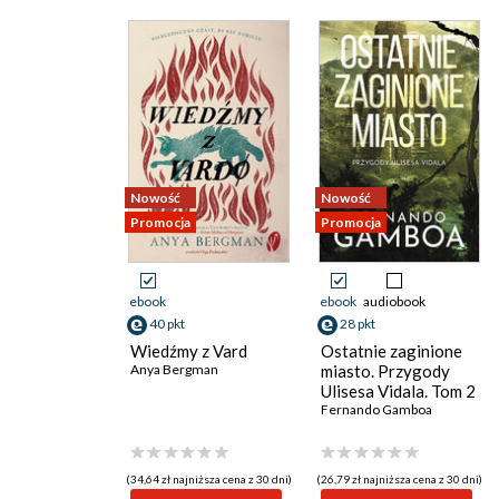
Nowość
Nowość
Promocja
Promocja
ebook
ebook
audiobook
40 pkt
28 pkt
Wiedźmy z Vard
Ostatnie zaginione
Anya Bergman
miasto. Przygody
Ulisesa Vidala. Tom 2
Fernando Gamboa
(34,64 zł najniższa cena z 30 dni)
(26,79 zł najniższa cena z 30 dni)