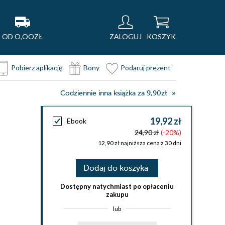
OD O,OOZŁ
ZALOGUJ
KOSZYK
Pobierz aplikację
Bony
Podaruj prezent
Codziennie inna książka za 9,90zł
19,92 zł
Ebook
24,90 zł
(-20%)
12,90 zł najniższa cena z 30 dni
Dodaj do koszyka
Dostępny natychmiast po opłaceniu
zakupu
lub