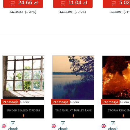
24.66 zł
11.04 zł
5.02
34.99zł
(-30%)
14.99zł
(-26%)
5.90zł
(-1
Promocja
Promocja
Promocja
ebook
ebook
ebook