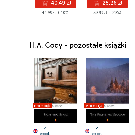
40.49 zł
28.26 zł
44.99zł
(-10%)
39.99zł
(-29%)
H.A. Cody - pozostałe książki
Promocja
Promocja
ebook
ebook