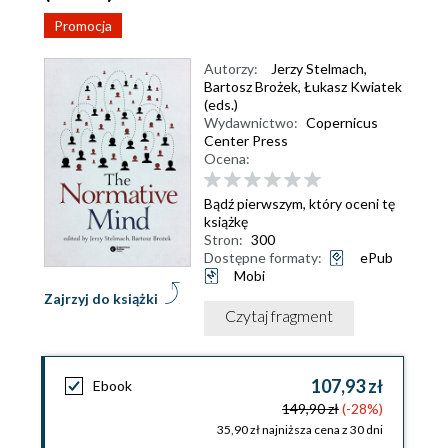
Promocja
Autorzy:
Jerzy Stelmach
,
Bartosz Brożek
,
Łukasz Kwiatek
(eds.)
Wydawnictwo:
Copernicus
Center Press
Ocena:
Bądź pierwszym, który oceni tę
książkę
Stron:
300
Dostępne formaty:
ePub
Mobi
Zajrzyj do książki
Czytaj fragment
107,93 zł
Ebook
149,90 zł
(-28%)
35,90 zł najniższa cena z 30 dni