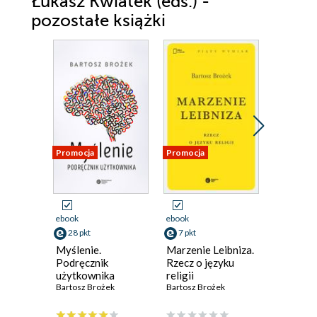
Łukasz Kwiatek (eds.) -
pozostałe książki
Promocja
Promocja
Promocja
ebook
ebook
ebook
28 pkt
7 pkt
107 pkt
Myślenie.
Marzenie Leibniza.
The Con
Podręcznik
Rzecz o języku
Explana
użytkownika
religii
Bartosz B
Bartosz Brożek
Bartosz Brożek