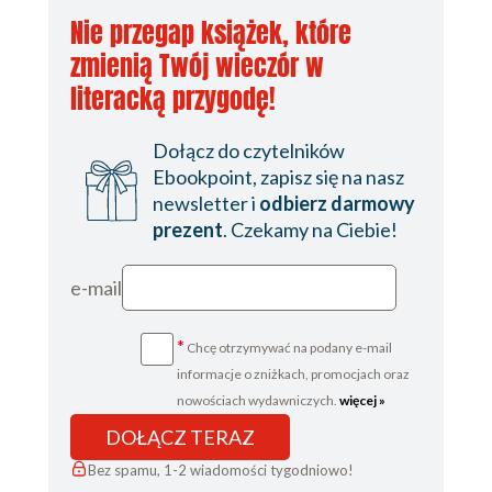
Nie przegap książek, które
zmienią Twój wieczór w
literacką przygodę!
Dołącz do czytelników
Ebookpoint, zapisz się na nasz
newsletter i
odbierz darmowy
prezent
. Czekamy na Ciebie!
e-mail
*
Chcę otrzymywać na podany e-mail
informacje o zniżkach, promocjach oraz
nowościach wydawniczych.
więcej »
DOŁĄCZ TERAZ
Bez spamu, 1-2 wiadomości tygodniowo!