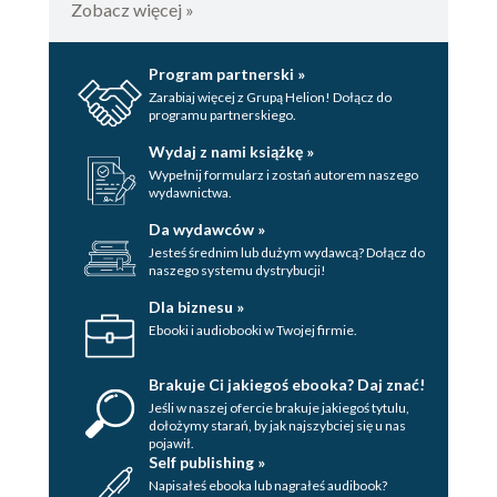
Zobacz więcej »
Program partnerski »
Zarabiaj więcej z Grupą Helion! Dołącz do
programu partnerskiego.
Wydaj z nami książkę »
Wypełnij formularz i zostań autorem naszego
wydawnictwa.
Da wydawców »
Jesteś średnim lub dużym wydawcą? Dołącz do
naszego systemu dystrybucji!
Dla biznesu »
Ebooki i audiobooki w Twojej firmie.
Brakuje Ci jakiegoś ebooka? Daj znać!
Jeśli w naszej ofercie brakuje jakiegoś tytulu,
dołożymy starań, by jak najszybciej się u nas
pojawił.
Self publishing »
Napisałeś ebooka lub nagrałeś audibook?