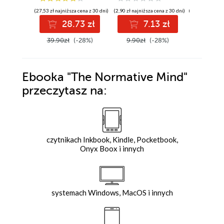
(27,53 zł najniższa cena z 30 dni)
(2,90 zł najniższa cena z 30 dni)
(104,88 zł najni
28.73 zł
7.13 zł
10
39.90zł
(-28%)
9.90zł
(-28%)
149.90z
Ebooka
"The Normative Mind"
przeczytasz na:
czytnikach Inkbook, Kindle, Pocketbook,
Onyx Boox i innych
systemach Windows, MacOS i innych