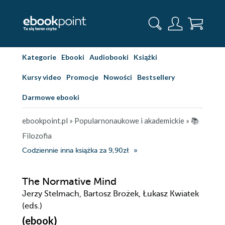
Kategorie
Ebooki
Audiobooki
Książki
Kursy video
Promocje
Nowości
Bestsellery
Darmowe ebooki
ebookpoint.pl
»
Popularnonaukowe i akademickie
»
📚
Filozofia
Codziennie inna książka za 9,90zł
The Normative Mind
Jerzy Stelmach, Bartosz Brożek, Łukasz Kwiatek
(eds.)
(ebook)