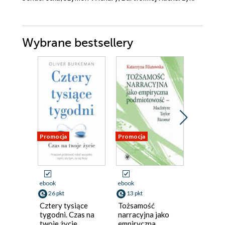
Wybrane bestsellery
Promocja
Promocja
Promocja
ebook
ebook
ebook
26 pkt
13 pkt
35 pkt
Cztery tysiące
Tożsamość
Przybliż
tygodni. Czas na
narracyjna jako
Narkotyk
twoje życie.
empiryczna
upojenie