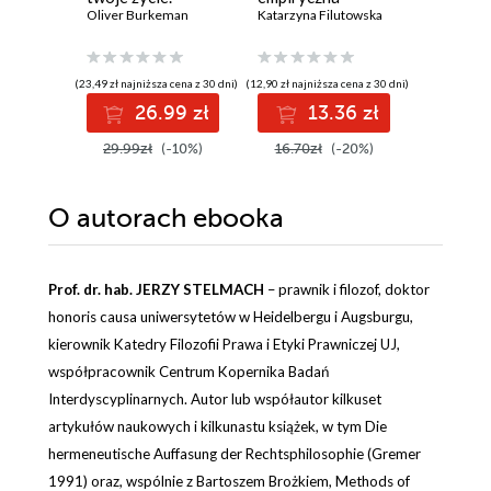
Przestań
Oliver Burkeman
podmiotowość -
Katarzyna Filutowska
Ernst Jung
próbować robić
MacIntyre, Taylor,
wszystko i zajmij
Ricoeur
się tym, co się liczy
(23,49 zł najniższa cena z 30 dni)
(12,90 zł najniższa cena z 30 dni)
(32,90 zł najni
26.99 zł
13.36 zł
3
29.99zł
(-10%)
16.70zł
(-20%)
44.00z
O autorach
ebooka
Prof. dr. hab. JERZY STELMACH
– prawnik i filozof, doktor
honoris causa uniwersytetów w Heidelbergu i Augsburgu,
kierownik Katedry Filozofii Prawa i Etyki Prawniczej UJ,
współpracownik Centrum Kopernika Badań
Interdyscyplinarnych. Autor lub współautor kilkuset
artykułów naukowych i kilkunastu książek, w tym Die
hermeneutische Auffasung der Rechtsphilosophie (Gremer
1991) oraz, wspólnie z Bartoszem Brożkiem, Methods of