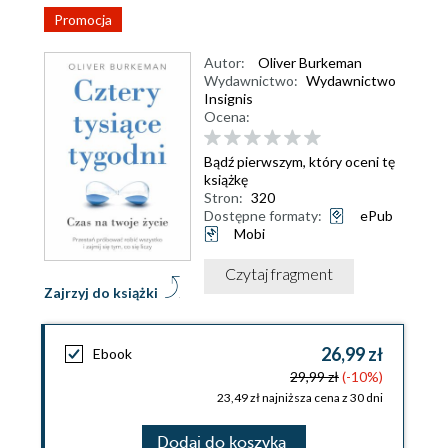
Promocja
Autor:
Oliver Burkeman
Wydawnictwo:
Wydawnictwo
Insignis
Ocena:
Bądź pierwszym, który oceni tę
książkę
Stron:
320
Dostępne formaty:
ePub
Mobi
Czytaj fragment
Zajrzyj do książki
26,99 zł
Ebook
29,99 zł
(-10%)
23,49 zł najniższa cena z 30 dni
Dodaj do koszyka