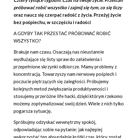
Cztery tysiące tygodni. Czas na twoje życie. Przestań
próbować robić wszystko i zajmij się tym, co się liczy
oraz naucz się czerpać radość z życia. Przeżyj życie
bez pośpiechu, w szczęściu i radości
A GDYBY TAK PRZESTAĆ PRÓBOWAĆ ROBIĆ
WSZYSTKO?
Brakuje nam czasu. Osaczają nas nieustannie
wydłużające się listy spraw do załatwienia i
przepełnione skrzynki odbiorcze. Mamy problemy z
koncentracją. Towarzyszy nam nerwowy pośpiech i
poczucie piętrzących się zaległości. Próbujemy
kolejnych metod zwiększania produktywności i
stosujemy przeróżne life hacki, dzięki którym rzekomo
możemy zoptymalizować swój dzień. Wiele z nich tylko
pogarsza sytuację.
Spróbujmy odzyskać wewnętrzny spokój,
odpowiadając sobie na pytanie: jak najlepiej
wykorzystać ten absurdalnie krótki czas, który został