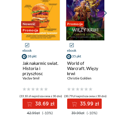
Nowość
Promocja
Promocja
Promocja
ebook
ebook
ebook
aud
38 pkt
35 pkt
35 pkt
Jak nakarmic swiat.
World of
Level Up
Historia i
Warcraft. Więzy
Level Up
przyszłosc
krwi
Dan Sugra
zywnosci
Vaclav Smil
Christie Golden
(33,10 zł najniższa cena z 30 dni)
(30,79 zł najniższa cena z 30 dni)
(30,79 zł najni
38.69 zł
35.99 zł
3
42.99zł
(-10%)
39.99zł
(-10%)
39.99z