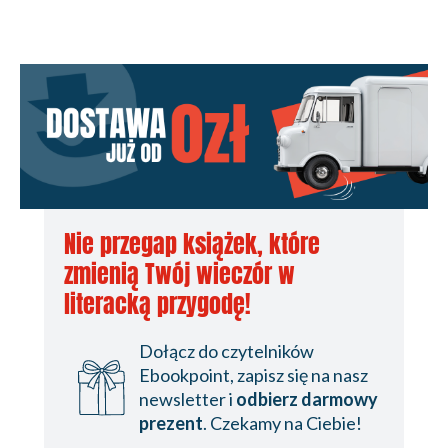
Nie przegap książek, które
zmienią Twój wieczór w
literacką przygodę!
Dołącz do czytelników
Ebookpoint, zapisz się na nasz
newsletter i
odbierz darmowy
prezent
. Czekamy na Ciebie!