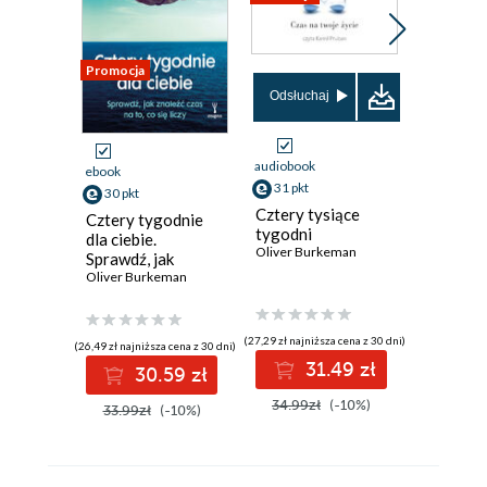
Promocja
Bestseller
Nowość
Odsłuchaj
Promocja
audiobook
ebook
ebook
ksi
31 pkt
30 pkt
38 pkt
Cztery tysiące
Cztery tygodnie
Las na r
tygodni
dla ciebie.
Opowieś
Oliver Burkeman
Sprawdź, jak
terapeut
znaleźć czas na to,
Oliver Burkeman
przyrod
Marek Mic
co się liczy
życiu
(27,29 zł najniższa cena z 30 dni)
(26,49 zł najniższa cena z 30 dni)
(32,45 zł najni
31.49 zł
30.59 zł
3
34.99zł
(-10%)
33.99zł
(-10%)
64.90z