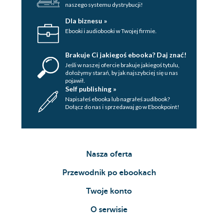
naszego systemu dystrybucji!
Dla biznesu »
Ebooki i audiobooki w Twojej firmie.
Brakuje Ci jakiegoś ebooka? Daj znać!
Jeśli w naszej ofercie brakuje jakiegoś tytulu,
dołożymy starań, by jak najszybciej się u nas
pojawił.
Self publishing »
Napisałeś ebooka lub nagrałeś audibook?
Dołącz do nas i sprzedawaj go w Ebookpoint!
Nasza oferta
Przewodnik po ebookach
Twoje konto
O serwisie