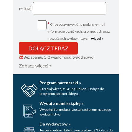
e-mail
*
Chcę otrzymywać na podany e-mail
informacje o zniżkach, promocjach oraz
nowościach wydawniczych.
więcej »
DOŁĄCZ TERAZ
Bez spamu, 1-2 wiadomości tygodniowo!
Zobacz więcej »
Program partnerski »
Zarabiaj więcej z Grupą Helion! Dołącz do
programu partnerskiego.
Wydaj z nami książkę »
Wypełnij formularz i zostań autorem naszego
wydawnictwa.
Da wydawców »
Jesteś średnim lub dużym wydawcą? Dołącz do