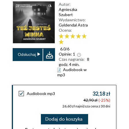
Autor:
Agnieszka
Szubert
Wydawnictwo:
Gyldendal Astra
Ocena:
6.0
/
6
Opinie:
1
Odsłuchaj
Czas nagrania:
8
godz. 4 min.
Audiobook w
mp3
32,18 zł
Audiobook mp3
42,90 zł
(-25%)
26,60 zł najniższa cena z 30 dni
Dodaj do koszyka