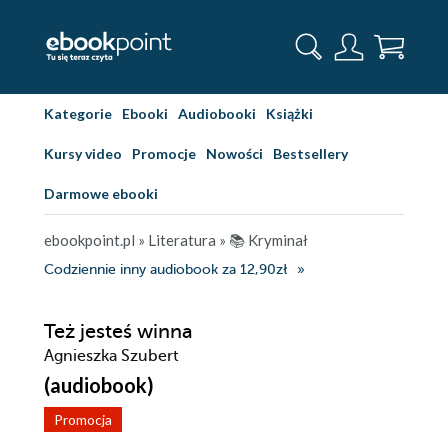
Kategorie
Ebooki
Audiobooki
Książki
Kursy video
Promocje
Nowości
Bestsellery
Darmowe ebooki
ebookpoint.pl
»
Literatura
»
📚 Kryminał
Codziennie inny audiobook za 12,90zł
Też jesteś winna
Agnieszka Szubert
(audiobook)
Promocja