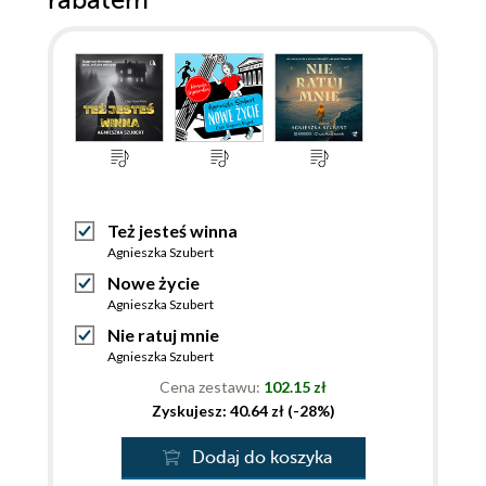
rabatem
Też jesteś winna
Agnieszka Szubert
Nowe życie
Agnieszka Szubert
Nie ratuj mnie
Agnieszka Szubert
Cena zestawu:
102.15 zł
Zyskujesz: 40.64 zł (-28%)
Dodaj do koszyka