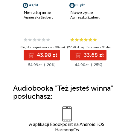
ebook
43 pkt
33 pkt
20 pkt
Nie ratuj mnie
Nowe życie
Morders
Agnieszka Szubert
Agnieszka Szubert
słodko
Agnieszka
(36,84 zł najniższa cena z 30 dni)
(27,90 zł najniższa cena z 30 dni)
(20,74 zł najni
43.98 zł
33.68 zł
2
54.99zł
(-20%)
44.90zł
(-25%)
30.00z
Audiobooka
"Też jesteś winna"
posłuchasz:
w aplikacji Ebookpoint na Android, iOS,
HarmonyOs