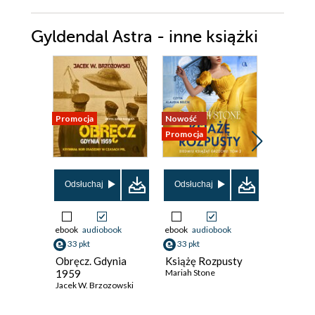
Gyldendal Astra - inne książki
Promocja
Nowość
Promocja
Promocja
Odsłuchaj
Odsłuchaj
Odsłuch
ebook
audiobook
ebook
audiobook
ebook
aud
33 pkt
33 pkt
37 pkt
Obręcz. Gdynia
Książę Rozpusty
Jak zaro
1959
Mariah Stone
zwierzę
Jacek W. Brzozowski
Patolog
petbizn
Michał Ko