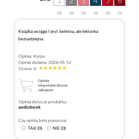
1
2
3
4
5
6
(0)
(0)
(0)
(0)
(0)
(1)
Książka wciąga I jest świetna, ale lektorka
beznadziejna.
Opinia: Korpo
Opinia dodana: 2026-05-12
Ocena: 6
Opinia
niepotwierdzona
zakupem
Opinia dotyczy produktu:
audiobook
Czy opinia była pomocna:
TAK
(
0
)
NIE
(
0
)