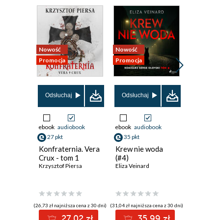
Nowość
Nowość
Nowość
Promocja
Promocja
Promocja
Odsłuchaj
Odsłuchaj
Odsłuch
ebook
audiobook
ebook
audiobook
ebook
aud
27 pkt
35 pkt
42 pkt
Konfraternia. Vera
Krew nie woda
Cisza, kt
Crux - tom 1
(#4)
Emilia Sze
Krzysztof Piersa
Eliza Veinard
(26,73 zł najniższa cena z 30 dni)
(31,04 zł najniższa cena z 30 dni)
(34,39 zł najni
27.02 zł
35.99 zł
4