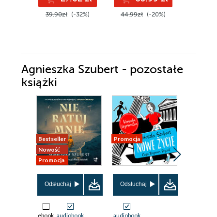
39.90zł
(-32%)
44.99zł
(-20%)
52.90z
Agnieszka Szubert - pozostałe
książki
Bestseller
Promocja
Nowość
Promocja
Promocja
Odsłuchaj
Odsłuchaj
ebook
audiobook
audiobook