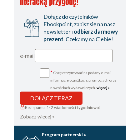
literacką przygodę!
Dołącz do czytelników
Ebookpoint, zapisz się na nasz
newsletter i
odbierz darmowy
prezent
. Czekamy na Ciebie!
e-mail
*
Chcę otrzymywać na podany e-mail
informacje o zniżkach, promocjach oraz
nowościach wydawniczych.
więcej »
DOŁĄCZ TERAZ
Bez spamu, 1-2 wiadomości tygodniowo!
Zobacz więcej »
Program partnerski »