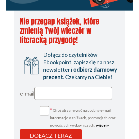
Nie przegap książek, które
zmienią Twój wieczór w
literacką przygodę!
Dołącz do czytelników
Ebookpoint, zapisz się na nasz
newsletter i
odbierz darmowy
prezent
. Czekamy na Ciebie!
e-mail
*
Chcę otrzymywać na podany e-mail
informacje o zniżkach, promocjach oraz
nowościach wydawniczych.
więcej »
DOŁĄCZ TERAZ