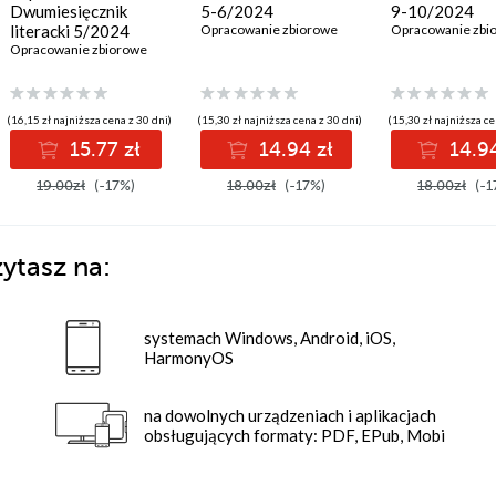
Dwumiesięcznik
5-6/2024
9-10/2024
literacki 5/2024
Opracowanie zbiorowe
Opracowanie zbi
Opracowanie zbiorowe
(16,15 zł najniższa cena z 30 dni)
(15,30 zł najniższa cena z 30 dni)
(15,30 zł najniższa ce
15.77 zł
14.94 zł
14.94
19.00zł
(-17%)
18.00zł
(-17%)
18.00zł
(-1
ytasz na:
systemach Windows, Android, iOS,
HarmonyOS
na dowolnych urządzeniach i aplikacjach
obsługujących formaty: PDF, EPub, Mobi