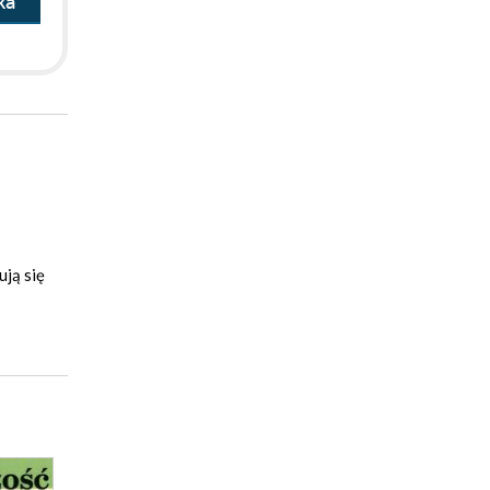
ka
ują się