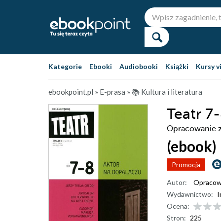
Kategorie
Ebooki
Audiobooki
Książki
Kursy v
ebookpoint.pl
»
E-prasa
»
📚 Kultura i literatura
Teatr 7
Opracowanie 
(ebook)
Promocja
Autor:
Opracow
Wydawnictwo:
I
Ocena:
Stron:
225