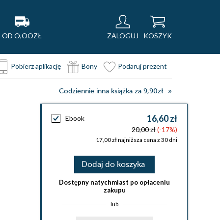
OD O,OOZŁ
ZALOGUJ
KOSZYK
Pobierz aplikację
Bony
Podaruj prezent
Codziennie inna książka za 9,90zł
16,60 zł
Ebook
20,00 zł
(-17%)
17,00 zł najniższa cena z 30 dni
Dodaj do koszyka
Dostępny natychmiast po opłaceniu
zakupu
lub