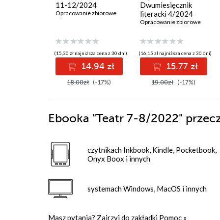
11-12/2024
Dwumiesięcznik
Opracowanie zbiorowe
literacki 4/2024
Opracowanie zbiorowe
(15,30 zł najniższa cena z 30 dni)
(16,15 zł najniższa cena z 30 dni)
14.94 zł
15.77 zł
18.00zł
(-17%)
19.00zł
(-17%)
Ebooka
"Teatr 7-8/2022"
przecz
czytnikach Inkbook, Kindle, Pocketbook,
Onyx Boox i innych
systemach Windows, MacOS i innych
Masz pytania? Zajrzyj do zakładki
Pomoc
»