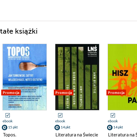
ałe książki
Promocja
Promocja
Promocja
ebook
ebook
ebook
15 pkt
14 pkt
14 pkt
Topos.
Literatura na Świecie
Literatura na 