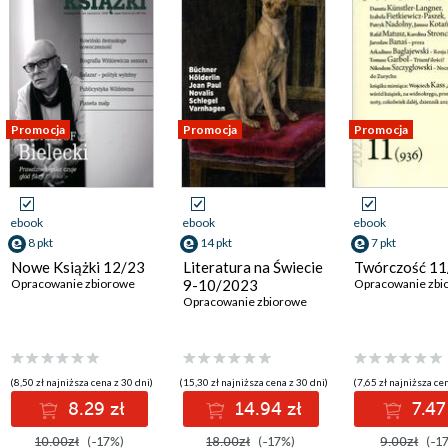
Promocja
Promocja
Promocja
ebook
ebook
ebook
8 pkt
14 pkt
7 pkt
Nowe Książki 12/23
Literatura na Świecie
Twórczość 11
Opracowanie zbiorowe
9-10/2023
Opracowanie zbi
Opracowanie zbiorowe
(8,50 zł najniższa cena z 30 dni)
(15,30 zł najniższa cena z 30 dni)
(7,65 zł najniższa ce
8.29 zł
14.94 zł
7.47
10.00zł
(-17%)
18.00zł
(-17%)
9.00zł
(-1