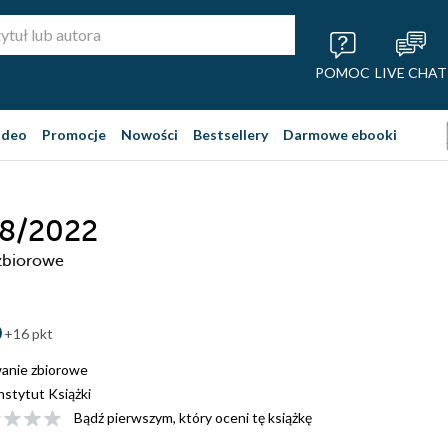
POMOC
LIVE CHAT
ideo
Promocje
Nowości
Bestsellery
Darmowe ebooki
-8/2022
zbiorowe
+16 pkt
anie zbiorowe
nstytut Książki
Bądź pierwszym, który oceni tę książkę