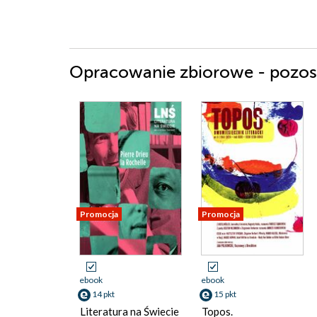
Opracowanie zbiorowe - pozost
Promocja
Promocja
ebook
ebook
14 pkt
15 pkt
Literatura na Świecie
Topos.