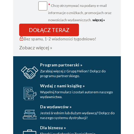
*
Chcę otrzymywać na podany e-mail
informacje o zniżkach, promocjach oraz
nowościach wydawniczych.
więcej »
DOŁĄCZ TERAZ
Bez spamu, 1-2 wiadomości tygodniowo!
Zobacz więcej »
Program partnerski »
Zarabiaj więcej z Grupą Helion! Dołącz do
programu partnerskiego.
Wydaj z nami książkę »
Wypełnij formularz i zostań autorem naszego
wydawnictwa.
Da wydawców »
Jesteś średnim lub dużym wydawcą? Dołącz do
naszego systemu dystrybucji!
Dla biznesu »
Ebooki i audiobooki w Twojej firmie.