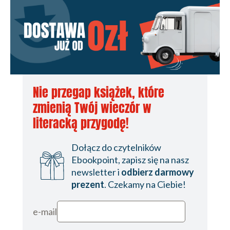
Nie przegap książek, które
zmienią Twój wieczór w
literacką przygodę!
Dołącz do czytelników
Ebookpoint, zapisz się na nasz
newsletter i
odbierz darmowy
prezent
. Czekamy na Ciebie!
e-mail