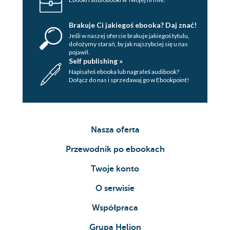
Brakuje Ci jakiegoś ebooka? Daj znać!
Jeśli w naszej ofercie brakuje jakiegoś tytulu,
dołożymy starań, by jak najszybciej się u nas
pojawił.
Self publishing »
Napisałeś ebooka lub nagrałeś audibook?
Dołącz do nas i sprzedawaj go w Ebookpoint!
Nasza oferta
Przewodnik po ebookach
Twoje konto
O serwisie
Współpraca
Grupa Helion