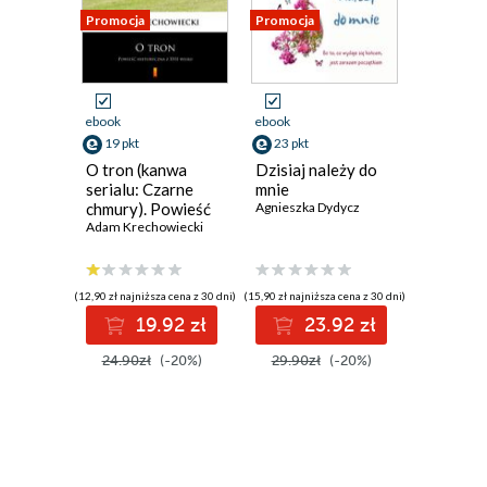
Promocja
Promocja
Promocja
ebook
ebook
ebook
19 pkt
23 pkt
23 pkt
O tron (kanwa
Dzisiaj należy do
Marzeni
serialu: Czarne
mnie
termine
chmury). Powieść
Agnieszka Dydycz
Agnieszka
historyczna z XVII
Adam Krechowiecki
wieku
(12,90 zł najniższa cena z 30 dni)
(15,90 zł najniższa cena z 30 dni)
(15,90 zł najni
19.92 zł
23.92 zł
2
24.90zł
(-20%)
29.90zł
(-20%)
29.90z