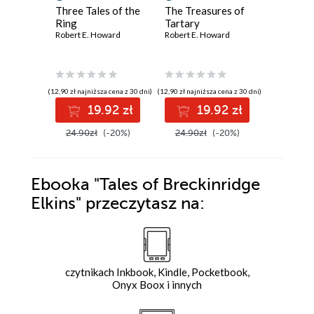
Three Tales of the
The Treasures of
The Blo
Ring
Tartary
Belshaz
Robert E. Howard
Robert E. Howard
Robert E.
(12,90 zł najniższa cena z 30 dni)
(12,90 zł najniższa cena z 30 dni)
(12,90 zł najni
19.92 zł
19.92 zł
1
24.90zł
(-20%)
24.90zł
(-20%)
24.90z
Ebooka
"Tales of Breckinridge
Elkins"
przeczytasz na:
czytnikach Inkbook, Kindle, Pocketbook,
Onyx Boox i innych