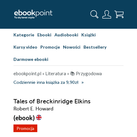
Kategorie
Ebooki
Audiobooki
Książki
Kursy video
Promocje
Nowości
Bestsellery
Darmowe ebooki
ebookpoint.pl
»
Literatura
»
📚 Przygodowa
Codziennie inna książka za 9,90zł
Tales of Breckinridge Elkins
Robert E. Howard
(ebook)
Promocja