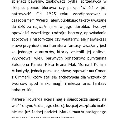
zbieracz bawełny, znakowacz bydła, sprzedawca w
sklepie, pomoc biurowa czy pisząc "wieści z pól
naftowych". Od 1925 roku współpracował z
czasopismem "Weird Tales", publikując teksty uważane
do dziś za najważniejsze w jego dorobku. Tworzył
opowieści wszelkiego rodzaju: horrory, opowiadania
sportowe i historyczne czy westerny, ale największą
sławę przyniosła mu literatura fantasy. Uważany jest
za jednego z autorów, którzy zmienili jej oblicze.
Wykreował wielu barwnych bohaterów: purytanina
Solomona Kane'a, Pikta Brana Mak Morna i Kulla z
Atlantydy, jednak poczesną sławę zapewnił mu Conan
z Cimmerii, który stał się archetypem dla wszystkich
twórców spod znaku magii i miecza oraz fantasy
bohaterskiej.
Karierę Howarda ucięła nagle samobójcza śmierć na
wieść o tym, że dla jego chorej, leżącej w szpitalu matki
nie ma już żadnej nadziei. Matka zmarła następnego
dnia rano - pochowani zostali razem.