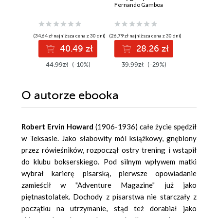
Vidala. Tom 2
Fernando Gamboa
(34,64 zł najniższa cena z 30 dni)
(26,79 zł najniższa cena z 30 dni)
(24,27 zł najni
40.49 zł
28.26 zł
2
44.99zł
(-10%)
39.99zł
(-29%)
34.99z
O autorze
ebooka
Robert Ervin Howard
(1906-1936) całe życie spędził
w Teksasie. Jako słabowity mól książkowy, gnębiony
przez rówieśników, rozpoczął ostry trening i wstąpił
do klubu bokserskiego. Pod silnym wpływem matki
wybrał karierę pisarską, pierwsze opowiadanie
zamieścił w "Adventure Magazine" już jako
piętnastolatek. Dochody z pisarstwa nie starczały z
początku na utrzymanie, stąd też dorabiał jako