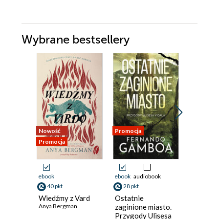
Wybrane bestsellery
Nowość
Promocja
Promocja
Promocja
ebook
ebook
audiobook
ebook
aud
40 pkt
28 pkt
24 pkt
Wiedźmy z Vard
Ostatnie
Ostatnia
Anya Bergman
zaginione miasto.
Fernando
Przygody Ulisesa