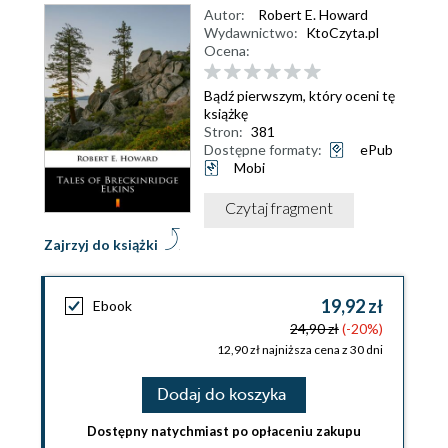
Autor:
Robert E. Howard
Wydawnictwo:
KtoCzyta.pl
Ocena:
Bądź pierwszym, który oceni tę
książkę
Stron:
381
Dostępne formaty:
ePub
Mobi
Czytaj fragment
Zajrzyj do książki
19,92 zł
Ebook
24,90 zł
(-20%)
12,90 zł najniższa cena z 30 dni
Dodaj do koszyka
Dostępny natychmiast po opłaceniu zakupu