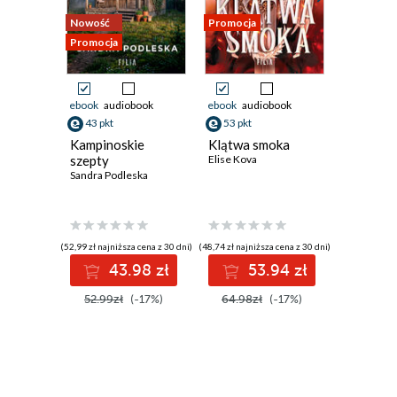
Rozdział siódmy
Nowość
Promocja
Promocja
Promocja
Rozdział ósmy
Rozdział dziewiąty
ebook
audiobook
ebook
audiobook
ebook
aud
Luty 2017
43 pkt
53 pkt
62 pkt
Kampinoskie
Klątwa smoka
Noctica
Rozdział dziesiąty
szepty
Elise Kova
Keri Lake
Sandra Podleska
Rozdział jedenasty
Rozdział dwunasty
Rozdział trzynasty
(52,99 zł najniższa cena z 30 dni)
(48,74 zł najniższa cena z 30 dni)
(56,24 zł najni
43.98 zł
53.94 zł
6
Kwiecień 2018
52.99zł
(-17%)
64.98zł
(-17%)
74.99z
Rozdział czternasty
Rozdział piętnasty
Rozdział szesnasty