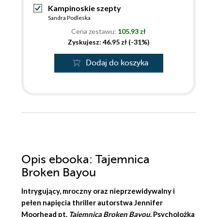
Kampinoskie szepty
Sandra Podleska
Cena zestawu:
105.93 zł
Zyskujesz: 46.95 zł (-31%)
Dodaj do koszyka
Opis
ebooka
: Tajemnica
Broken Bayou
Intrygujący, mroczny oraz nieprzewidywalny i
pełen napięcia thriller autorstwa
Jennifer
Moorhead
pt.
Tajemnica Broken Bayou
. Psycholożka