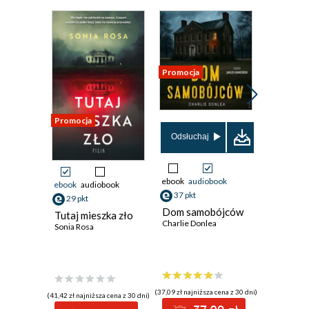
Promocja
Promocja
Promocja
Odsłuchaj
ebook
audiobook
ebook
audiobook
ebook
aud
37 pkt
29 pkt
29 pkt
Dom samobójców
Tutaj mieszka zło
Zmorow
Charlie Donlea
Sonia Rosa
Kamil Pie
(37,09 zł najniższa cena z 30 dni)
(41,42 zł najniższa cena z 30 dni)
(41,42 zł najni