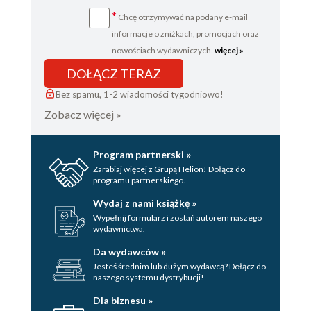
*
Chcę otrzymywać na podany e-mail
informacje o zniżkach, promocjach oraz
nowościach wydawniczych.
więcej »
DOŁĄCZ TERAZ
Bez spamu, 1-2 wiadomości tygodniowo!
Zobacz więcej »
Program partnerski »
Zarabiaj więcej z Grupą Helion! Dołącz do
programu partnerskiego.
Wydaj z nami książkę »
Wypełnij formularz i zostań autorem naszego
wydawnictwa.
Da wydawców »
Jesteś średnim lub dużym wydawcą? Dołącz do
naszego systemu dystrybucji!
Dla biznesu »