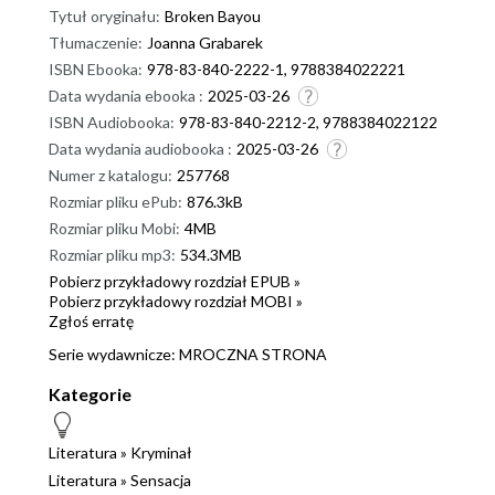
Tytuł oryginału:
Broken Bayou
Tłumaczenie:
Joanna Grabarek
ISBN Ebooka:
978-83-840-2222-1, 9788384022221
Data wydania ebooka :
2025-03-26
ISBN Audiobooka:
978-83-840-2212-2, 9788384022122
Data wydania audiobooka :
2025-03-26
Numer z katalogu:
257768
Rozmiar pliku ePub:
876.3kB
Rozmiar pliku Mobi:
4MB
Rozmiar pliku mp3:
534.3MB
Pobierz przykładowy rozdział EPUB »
Pobierz przykładowy rozdział MOBI »
Zgłoś erratę
Serie wydawnicze:
MROCZNA STRONA
Kategorie
Literatura
»
Kryminał
Literatura
»
Sensacja