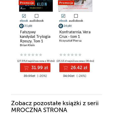
Promocja
Promocja
Promocja
ebook
audiobook
ebook
audiobook
ebook
aud
31 pkt
26 pkt
19 pkt
Fałszywy
Konfraternia. Vera
Krew ni
kandydat Trylogia
Crux - tom 1
(#4)
Rzeszy. Tom 1
Krzysztof Piersa
Eliza Vein
Brian Klein
(27,59 zł najniższa cena z 30 dni)
(25,13 zł najniższa cena z 30 dni)
(17,24 zł najni
31.99 zł
26.42 zł
1
39.99zł
(-20%)
34.90zł
(-24%)
24.99z
Zobacz pozostałe książki z serii
MROCZNA STRONA