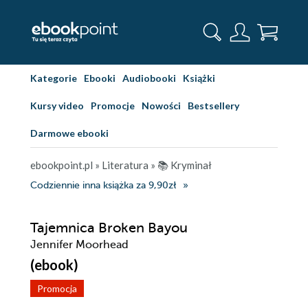
Kategorie
Ebooki
Audiobooki
Książki
Kursy video
Promocje
Nowości
Bestsellery
Darmowe ebooki
ebookpoint.pl
»
Literatura
»
📚 Kryminał
Codziennie inna książka za 9,90zł
Tajemnica Broken Bayou
Jennifer Moorhead
(ebook)
Promocja