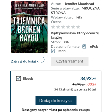
Autor:
Jennifer Moorhead
Serie wydawnicze:
MROCZNA
STRONA
Wydawnictwo:
Filia
Ocena:
Bądź pierwszym, który oceni tę
książkę
Stron:
384
Dostępne formaty:
ePub
Mobi
Czytaj fragment
Zajrzyj do książki
34,93 zł
Ebook
49,90 zł
(-30%)
34,93 zł najniższa cena z 30 dni
Dodaj do koszyka
Dostępny natychmiast po opłaceniu zakupu