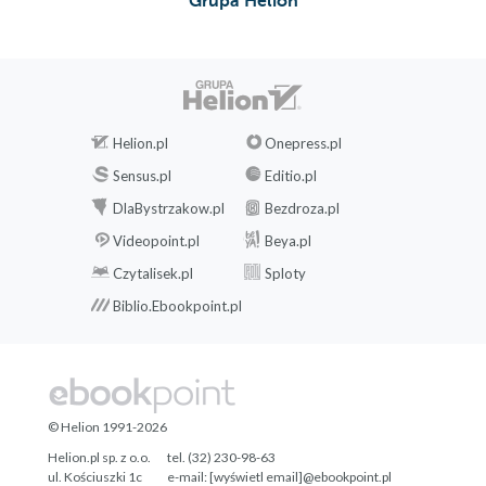
Grupa Helion
Helion.pl
Onepress.pl
Sensus.pl
Editio.pl
DlaBystrzakow.pl
Bezdroza.pl
Videopoint.pl
Beya.pl
Czytalisek.pl
Sploty
Biblio.Ebookpoint.pl
© Helion 1991-2026
Helion.pl sp. z o.o.
tel. (32) 230-98-63
ul. Kościuszki 1c
e-mail:
[wyświetl email]@ebookpoint.pl