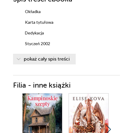
Okładka
Karta tytułowa
Dedykacja
Styczeń 2002
Rozdział pierwszy
pokaż cały spis treści
Rozdział drugi
Rozdział trzeci
Filia - inne książki
Czerwiec 2015
Rozdział czwarty
Rozdział piąty
Rozdział szósty
Maj 2006