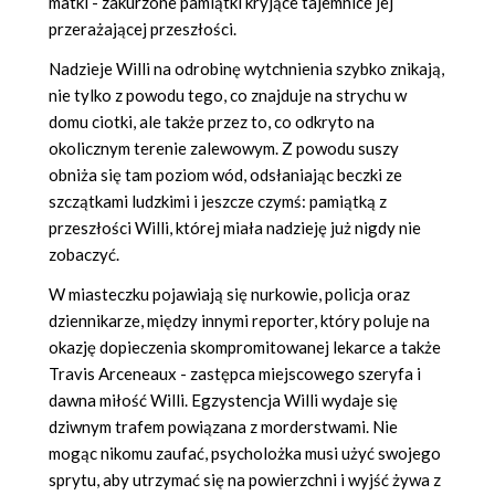
matki - zakurzone pamiątki kryjące tajemnice jej
przerażającej przeszłości.
Nadzieje Willi na odrobinę wytchnienia szybko znikają,
nie tylko z powodu tego, co znajduje na strychu w
domu ciotki, ale także przez to, co odkryto na
okolicznym terenie zalewowym. Z powodu suszy
obniża się tam poziom wód, odsłaniając beczki ze
szczątkami ludzkimi i jeszcze czymś: pamiątką z
przeszłości Willi, której miała nadzieję już nigdy nie
zobaczyć.
W miasteczku pojawiają się nurkowie, policja oraz
dziennikarze, między innymi reporter, który poluje na
okazję dopieczenia skompromitowanej lekarce a także
Travis Arceneaux - zastępca miejscowego szeryfa i
dawna miłość Willi. Egzystencja Willi wydaje się
dziwnym trafem powiązana z morderstwami. Nie
mogąc nikomu zaufać, psycholożka musi użyć swojego
sprytu, aby utrzymać się na powierzchni i wyjść żywa z