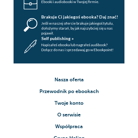
Ebooki i audiobooki w Twojej firmie.
Brakuje Ci jakiegoś ebooka? Daj znać!
Jeśli w naszej ofercie brakuje jakiegoś tytulu,
dołożymy starań, by jak najszybciej się u nas
pojawił.
Self publishing »
Napisałeś ebooka lub nagrałeś audibook?
Dołącz do nas i sprzedawaj go w Ebookpoint!
Nasza oferta
Przewodnik po ebookach
Twoje konto
O serwisie
Współpraca