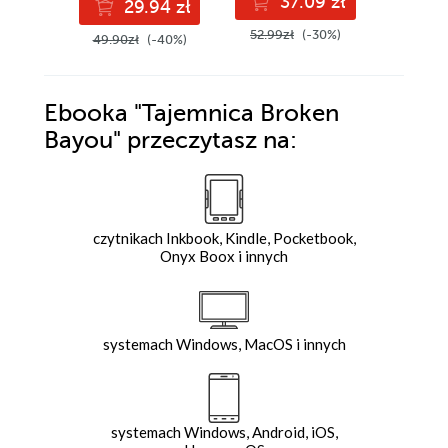
37.09 zł
29.94 zł
2
52.99zł
(-30%)
49.90zł
(-40%)
49.90z
Ebooka
"Tajemnica Broken
Bayou"
przeczytasz na:
czytnikach Inkbook, Kindle, Pocketbook,
Onyx Boox i innych
systemach Windows, MacOS i innych
systemach Windows, Android, iOS,