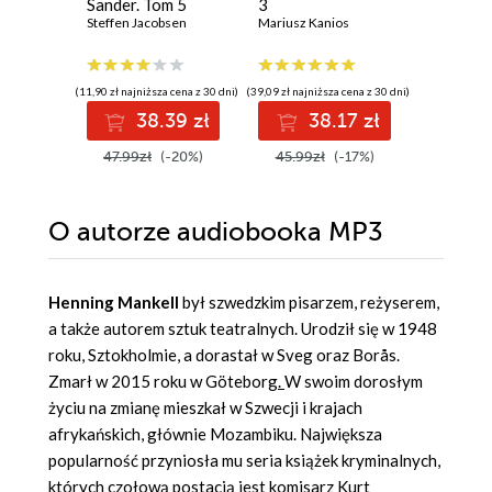
Sander. Tom 5
3
Rafał Dębs
Steffen Jacobsen
Mariusz Kanios
(11,90 zł najniższa cena z 30 dni)
(39,09 zł najniższa cena z 30 dni)
(9,90 zł najniż
38.39 zł
38.17 zł
3
47.99zł
(-20%)
45.99zł
(-17%)
39.99z
O autorze
audiobooka MP3
Henning Mankell
był szwedzkim pisarzem, reżyserem,
a także autorem sztuk teatralnych. Urodził się w 1948
roku, Sztokholmie, a dorastał w Sveg oraz Borås.
Zmarł w 2015 roku w Göteborg
.
W swoim dorosłym
życiu na zmianę mieszkał w Szwecji i krajach
afrykańskich, głównie Mozambiku. Największa
popularność przyniosła mu seria książek kryminalnych,
których czołową postacią jest komisarz Kurt