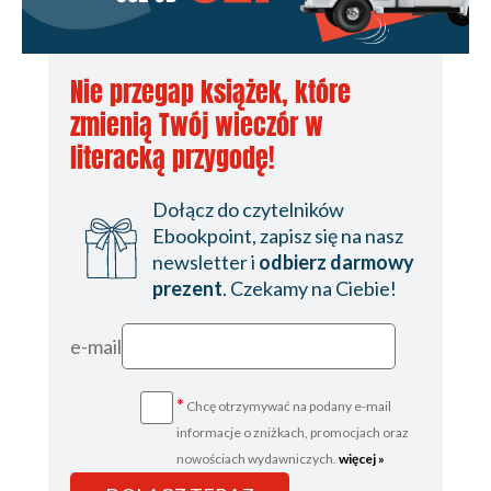
Nie przegap książek, które
zmienią Twój wieczór w
literacką przygodę!
Dołącz do czytelników
Ebookpoint, zapisz się na nasz
newsletter i
odbierz darmowy
prezent
. Czekamy na Ciebie!
e-mail
*
Chcę otrzymywać na podany e-mail
informacje o zniżkach, promocjach oraz
nowościach wydawniczych.
więcej »