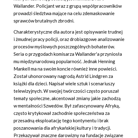
Wallander. Policjant wraz z grupą współpracowników
prowadzi śledztwa mające na celu zdemaskowanie
sprawców brutalnych zbrodni.
Charakterystyczne dla autora jest opisywanie trudnej
i żmudnej pracy policji, oraz drobiazgowe analizowanie
procesów myślowych poszczególnych bohaterów.
Seria o przygodach komisarza Wallander'a przyniosła
mu międzynarodową popularność. Jednak Henning
Mankell ma na swoim koncie również inne powieści.
Został uhonorowany nagrodą Astrid Lindgren za
książki dla dzieci. Napisał wiele sztuk i scenariuszy
telewizyjnych. W swojej twórczości często poruszał
tematy społeczne, akcentował zmiany jakie zachodzą
w mentalności Szwedów. Był zafascynowany Afryką,
często krytykował zachodnie społeczeństwa za
przesadną eksploatację tego kontynentu i brak
poszanowania dla afrykańskiej kultury i tradycji.
Przekazywał znaczne darowizny na fundacje związane