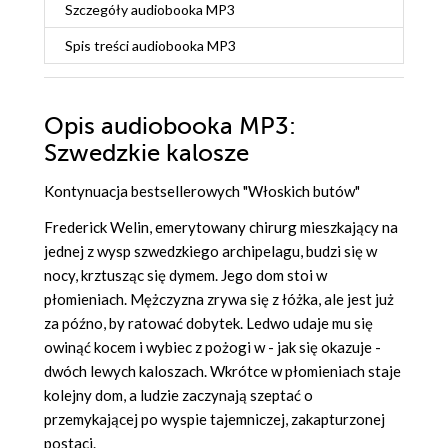
Szczegóły
audiobooka MP3
Spis treści
audiobooka MP3
Opis
audiobooka MP3
:
Szwedzkie kalosze
Kontynuacja bestsellerowych "Włoskich butów"
Frederick Welin, emerytowany chirurg mieszkający na
jednej z wysp szwedzkiego archipelagu, budzi się w
nocy, krztusząc się dymem. Jego dom stoi w
płomieniach. Mężczyzna zrywa się z łóżka, ale jest już
za późno, by ratować dobytek. Ledwo udaje mu się
owinąć kocem i wybiec z pożogi w - jak się okazuje -
dwóch lewych kaloszach. Wkrótce w płomieniach staje
kolejny dom, a ludzie zaczynają szeptać o
przemykającej po wyspie tajemniczej, zakapturzonej
postaci.