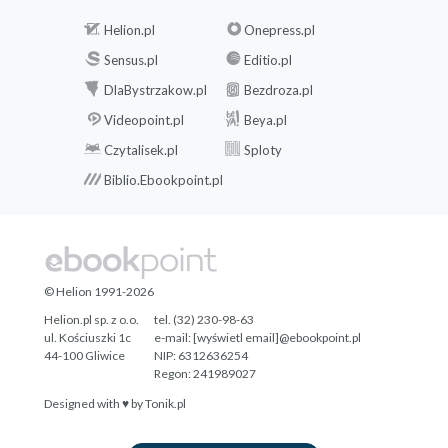
Helion.pl
Onepress.pl
Sensus.pl
Editio.pl
DlaBystrzakow.pl
Bezdroza.pl
Videopoint.pl
Beya.pl
Czytalisek.pl
Sploty
Biblio.Ebookpoint.pl
© Helion 1991-2026
Helion.pl sp. z o.o.
tel. (32) 230-98-63
ul. Kościuszki 1c
e-mail:
[wyświetl email]@ebookpoint.pl
44-100 Gliwice
NIP: 6312636254
Regon: 241989027
Designed with ♥ by
Tonik.pl