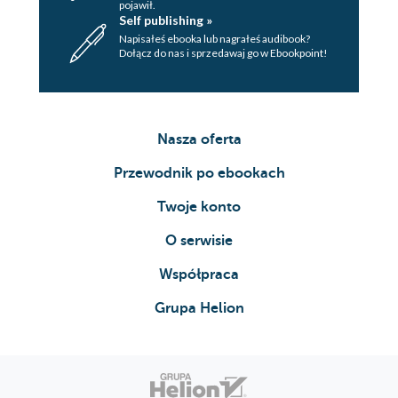
pojawił.
Self publishing »
Napisałeś ebooka lub nagrałeś audibook?
Dołącz do nas i sprzedawaj go w Ebookpoint!
Nasza oferta
Przewodnik po ebookach
Twoje konto
O serwisie
Współpraca
Grupa Helion