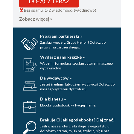
DOŁĄCZ TERAZ
Bez spamu, 1-2 wiadomości tygodniowo!
Zobacz więcej »
Program partnerski »
Zarabiaj więcej z Grupą Helion! Dołącz do
programu partnerskiego.
Wydaj z nami książkę »
Wypełnij formularz i zostań autorem naszego
wydawnictwa.
Da wydawców »
Jesteś średnim lub dużym wydawcą? Dołącz do
naszego systemu dystrybucji!
Dla biznesu »
Ebooki i audiobooki w Twojej firmie.
Brakuje Ci jakiegoś ebooka? Daj znać!
Jeśli w naszej ofercie brakuje jakiegoś tytulu,
dołożymy starań, by jak najszybciej się u nas