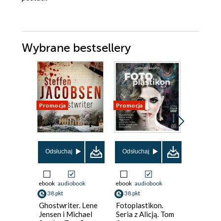
Wybrane bestsellery
Promocja
Promocja
Promocja
Odsłuchaj
Odsłuchaj
Odsłuch
ebook
audiobook
ebook
audiobook
ebook
aud
38 pkt
38 pkt
31 pkt
Ghostwriter. Lene
Fotoplastikon.
Żelazne 
Jensen i Michael
Seria z Alicją. Tom
(#2)