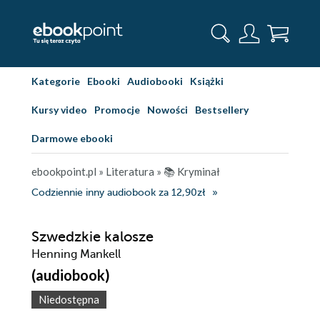
Kategorie
Ebooki
Audiobooki
Książki
Kursy video
Promocje
Nowości
Bestsellery
Darmowe ebooki
ebookpoint.pl
»
Literatura
»
📚 Kryminał
Codziennie inny audiobook za 12,90zł
Szwedzkie kalosze
Henning Mankell
(audiobook)
Niedostępna