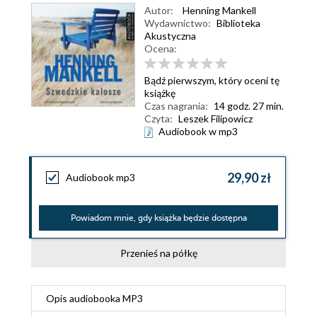
Autor:
Henning Mankell
Wydawnictwo:
Biblioteka
Akustyczna
Ocena:
Bądź pierwszym, który oceni tę
książkę
Czas nagrania:
14 godz. 27 min.
Czyta:
Leszek Filipowicz
Audiobook w mp3
29,90 zł
Audiobook mp3
Powiadom mnie, gdy książka będzie dostępna
Przenieś na półkę
Opis
audiobooka MP3