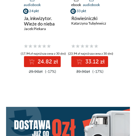
audiobook
ebook
audiobook
audiobook
24 pkt
33 pkt
33 pkt
Ja, inkwizytor.
Rówieśniczki
Legenda
Wieże do nieba
Katarzyna Tubylewicz
smoków
Jacek Piekara
Brandon M
(17,94 zł najniższa cena z 30 dni)
(23,94 zł najniższa cena z 30 dni)
(20,90 zł najni
24.82 zł
33.12 zł
3
29.90zł
(-17%)
39.90zł
(-17%)
39.90z