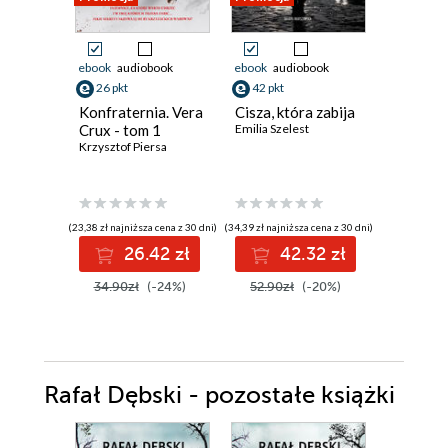
Promocja
ebook
audiobook
ebook
audiobook
ebook
26 pkt
42 pkt
30 pkt
Konfraternia. Vera
Cisza, która zabija
Przybys
Crux - tom 1
Emilia Szelest
Keigo Hig
Krzysztof Piersa
(23,38 zł najniższa cena z 30 dni)
(34,39 zł najniższa cena z 30 dni)
(30,08 zł najni
26.42 zł
42.32 zł
3
34.90zł
(-24%)
52.90zł
(-20%)
44.90z
Rafał Dębski - pozostałe książki