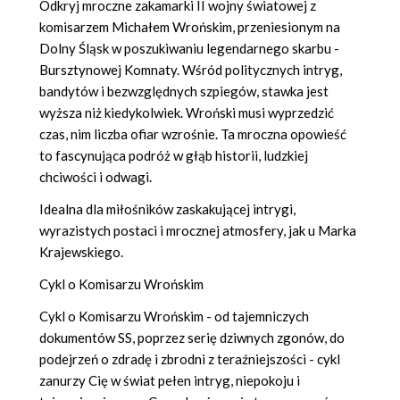
Odkryj mroczne zakamarki II wojny światowej z
komisarzem Michałem Wrońskim, przeniesionym na
Dolny Śląsk w poszukiwaniu legendarnego skarbu -
Bursztynowej Komnaty. Wśród politycznych intryg,
bandytów i bezwzględnych szpiegów, stawka jest
wyższa niż kiedykolwiek. Wroński musi wyprzedzić
czas, nim liczba ofiar wzrośnie. Ta mroczna opowieść
to fascynująca podróż w głąb historii, ludzkiej
chciwości i odwagi.
Idealna dla miłośników zaskakującej intrygi,
wyrazistych postaci i mrocznej atmosfery, jak u Marka
Krajewskiego.
Cykl o Komisarzu Wrońskim
Cykl o Komisarzu Wrońskim - od tajemniczych
dokumentów SS, poprzez serię dziwnych zgonów, do
podejrzeń o zdradę i zbrodni z teraźniejszości - cykl
zanurzy Cię w świat pełen intryg, niepokoju i