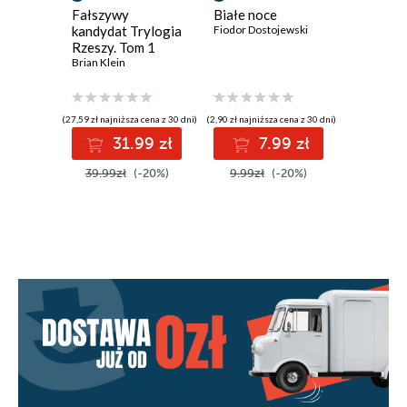
Fałszywy
Białe noce
Upiór w
kandydat Trylogia
Fiodor Dostojewski
Gaston Le
Rzeszy. Tom 1
Brian Klein
(27,59 zł najniższa cena z 30 dni)
(2,90 zł najniższa cena z 30 dni)
(4,90 zł najniż
31.99 zł
7.99 zł
1
39.99zł
(-20%)
9.99zł
(-20%)
19.99z