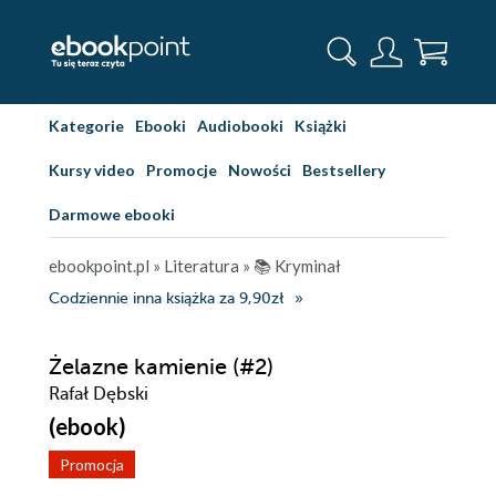
Kategorie
Ebooki
Audiobooki
Książki
Kursy video
Promocje
Nowości
Bestsellery
Darmowe ebooki
ebookpoint.pl
»
Literatura
»
📚 Kryminał
Codziennie inna książka za 9,90zł
Żelazne kamienie (#2)
Rafał Dębski
(ebook)
Promocja