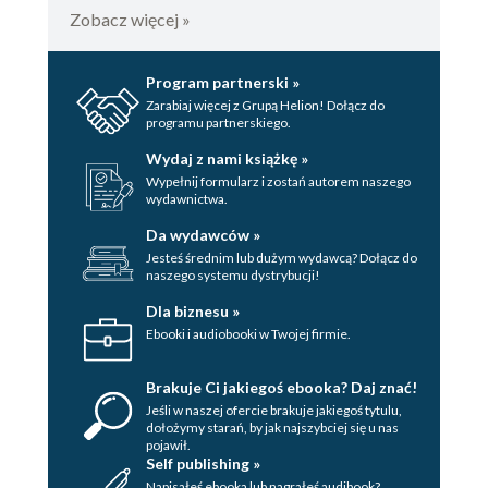
Zobacz więcej »
Program partnerski »
Zarabiaj więcej z Grupą Helion! Dołącz do
programu partnerskiego.
Wydaj z nami książkę »
Wypełnij formularz i zostań autorem naszego
wydawnictwa.
Da wydawców »
Jesteś średnim lub dużym wydawcą? Dołącz do
naszego systemu dystrybucji!
Dla biznesu »
Ebooki i audiobooki w Twojej firmie.
Brakuje Ci jakiegoś ebooka? Daj znać!
Jeśli w naszej ofercie brakuje jakiegoś tytulu,
dołożymy starań, by jak najszybciej się u nas
pojawił.
Self publishing »
Napisałeś ebooka lub nagrałeś audibook?