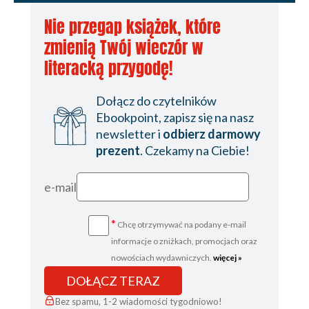
Nie przegap książek, które
zmienią Twój wieczór w
literacką przygodę!
Dołącz do czytelników
Ebookpoint, zapisz się na nasz
newsletter i
odbierz darmowy
prezent
. Czekamy na Ciebie!
e-mail
*
Chcę otrzymywać na podany e-mail
informacje o zniżkach, promocjach oraz
nowościach wydawniczych.
więcej »
DOŁĄCZ TERAZ
Bez spamu, 1-2 wiadomości tygodniowo!