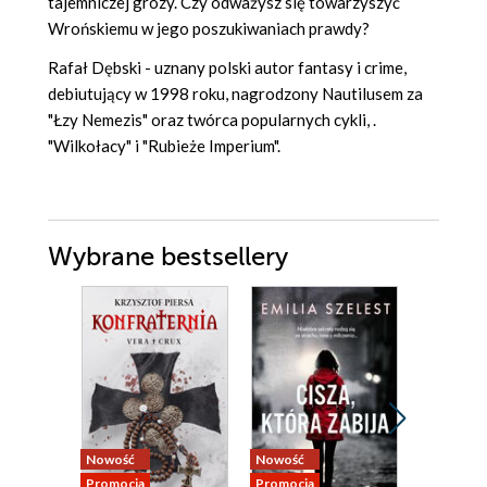
tajemniczej grozy. Czy odważysz się towarzyszyć
Wrońskiemu w jego poszukiwaniach prawdy?
Rafał Dębski - uznany polski autor fantasy i crime,
debiutujący w 1998 roku, nagrodzony Nautilusem za
"Łzy Nemezis" oraz twórca popularnych cykli, .
"Wilkołacy" i "Rubieże Imperium".
Wybrane bestsellery
Nowość
Nowość
Bestseller
Promocja
Promocja
Nowość