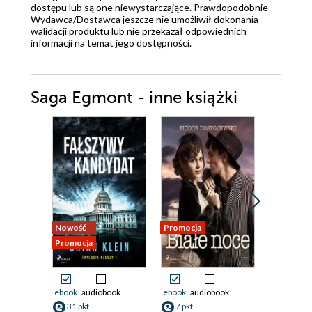
dostępu lub są one niewystarczające. Prawdopodobnie
Wydawca/Dostawca jeszcze nie umożliwił dokonania
walidacji produktu lub nie przekazał odpowiednich
informacji na temat jego dostępności.
Saga Egmont - inne książki
Nowość
Promocja
Promocja
Promocja
ebook
audiobook
ebook
audiobook
ebook
31 pkt
7 pkt
15 pkt