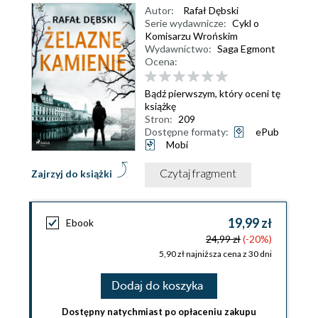
Autor:
Rafał Dębski
Serie wydawnicze:
Cykl o
Komisarzu Wrońskim
Wydawnictwo:
Saga Egmont
Ocena:
Bądź pierwszym, który oceni tę
książkę
Stron:
209
Dostępne formaty:
ePub
Mobi
Czytaj fragment
Zajrzyj do książki
19,99 zł
Ebook
24,99 zł
(-20%)
5,90 zł najniższa cena z 30 dni
Dodaj do koszyka
Dostępny natychmiast po opłaceniu zakupu