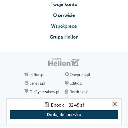
Twoje konto
O serwisie
Współpraca
Grupa Helion
Helion.pl
Onepress.pl
Sensus.pl
Editio.pl
DlaBystrzakow.pl
Bezdroza.pl
Videopoint.pl
Beya.pl
Ebook
32,45 zł
Czytalisek.pl
Sploty
Dodaj do koszyka
Biblio.Ebookpoint.pl