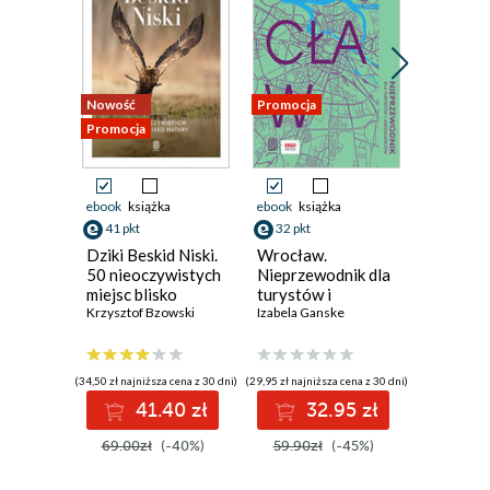
Nowość
Promocja
Promocja
Promocja
ebook
książka
ebook
książka
ebook
aud
41 pkt
32 pkt
33 pkt
Dziki Beskid Niski.
Wrocław.
Kampere
50 nieoczywistych
Nieprzewodnik dla
świat. P
miejsc blisko
turystów i
karawan
natury
Krzysztof Bzowski
mieszkańców
Izabela Ganske
Aldona Sa
(34,50 zł najniższa cena z 30 dni)
(29,95 zł najniższa cena z 30 dni)
(33,08 zł najni
41.40 zł
32.95 zł
3
69.00zł
(-40%)
59.90zł
(-45%)
39.90z