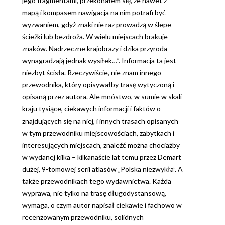
jego fragmentami, przekonałem się, że nawet z
mapą i kompasem nawigacja na nim potrafi być
wyzwaniem, gdyż znaki nie raz prowadzą w ślepe
ścieżki lub bezdroża. W wielu miejscach brakuje
znaków. Nadrzeczne krajobrazy i dzika przyroda
wynagradzają jednak wysiłek…”. Informacja ta jest
niezbyt ścisła. Rzeczywiście, nie znam innego
przewodnika, który opisywałby trasę wytyczoną i
opisaną przez autora. Ale mnóstwo, w sumie w skali
kraju tysiące, ciekawych informacji i faktów o
znajdujących się na niej, i innych trasach opisanych
w tym przewodniku miejscowościach, zabytkach i
interesujących miejscach, znaleźć można chociażby
w wydanej kilka – kilkanaście lat temu przez Demart
dużej, 9-tomowej serii atlasów „Polska niezwykła”. A
także przewodnikach tego wydawnictwa. Każda
wyprawa, nie tylko na trasę długodystansową,
wymaga, o czym autor napisał ciekawie i fachowo w
recenzowanym przewodniku, solidnych