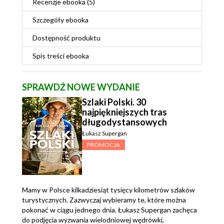
Recenzje
ebooka
(5)
Szczegóły
ebooka
Dostępność produktu
Spis treści
ebooka
SPRAWDŹ NOWE WYDANIE
Szlaki Polski. 30
najpiękniejszych tras
długodystansowych
Łukasz Supergan
PROMOCJA
Mamy w Polsce kilkadziesiąt tysięcy kilometrów szlaków
turystycznych. Zazwyczaj wybieramy te, które można
pokonać w ciągu jednego dnia. Łukasz Supergan zachęca
do podjęcia wyzwania wielodniowej wędrówki,