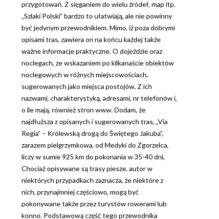
przygotowań. Z sięganiem do wielu źródeł, map itp.
„Szlaki Polski” bardzo to ułatwiają, ale nie powinny
być jedynym przewodnikiem. Mimo, iż poza dobrymi
opisami tras, zawiera on na końcu każdej także
ważne informacje praktyczne. O dojeździe oraz
noclegach, ze wskazaniem po kilkanaście obiektów
noclegowych w różnych miejscowościach,
sugerowanych jako miejsca postojów, Z ich
nazwami, charakterystyką, adresami, nr telefonów i,
o ile mają, również stron www. Dodam, że
najdłuższa z opisanych i sugerowanych tras, „Via
Regia” – Królewską drogą do Świętego Jakuba”,
zarazem pielgrzymkowa, od Medyki do Zgorzelca,
liczy w sumie 925 km do pokonania w 35-40 dni,
Chociaż opisywane są trasy piesze, autor w
niektórych przypadkach zaznacza, że niektóre z
nich, przynajmniej częściowo, mogą być
pokonywane także przez turystów rowerami lub
konno. Podstawową część tego przewodnika