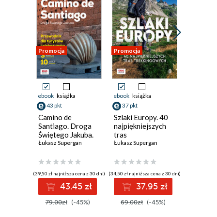
Promocja
Promocja
Promocja
ebook
książka
ebook
książka
ebook
ksi
43 pkt
37 pkt
32 pkt
Camino de
Szlaki Europy. 40
Szlaki Po
Santiago. Droga
najpiękniejszych
najpiękn
Świętego Jakuba.
tras
tras
Przewodnik dla
Łukasz Supergan
trekkingowych
Łukasz Supergan
długody
Łukasz Su
turystów i
pielgrzymów
(39,50 zł najniższa cena z 30 dni)
(34,50 zł najniższa cena z 30 dni)
(29,49 zł najni
43.45 zł
37.95 zł
3
79.00zł
(-45%)
69.00zł
(-45%)
59.00z