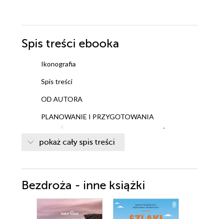
Spis treści
ebooka
Ikonografia
Spis treści
OD AUTORA
PLANOWANIE I PRZYGOTOWANIA
PLANOWANIE, CZAS I BUDŻET
pokaż cały spis treści
UMIEJĘTNOŚCI I PRZYGOTOWANIE
TRENING
PLANOWANIE TRASY
JEDZENIE I WODA
Bezdroża - inne książki
SPRZĘT
POGODA
SZLAKI DŁUGODYSTANSOWE