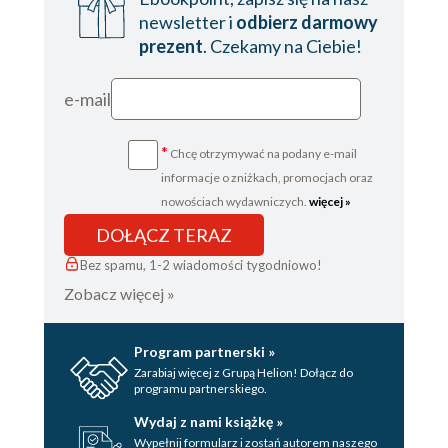
28. SZLAK TARNÓW WIELKI ROGACZ
newsletter i
odbierz darmowy
29. SZLAK TRZECH POGÓRZY
prezent
. Czekamy na Ciebie!
30. SZLAK GRANICZNY
e-mail
*
Chcę otrzymywać na podany e-mail
informacje o zniżkach, promocjach oraz
nowościach wydawniczych.
więcej »
DOŁĄCZ TERAZ
Bez spamu, 1-2 wiadomości tygodniowo!
Zobacz więcej »
Program partnerski »
Zarabiaj więcej z Grupą Helion! Dołącz do
programu partnerskiego.
Wydaj z nami książkę »
Wypełnij formularz i zostań autorem naszego