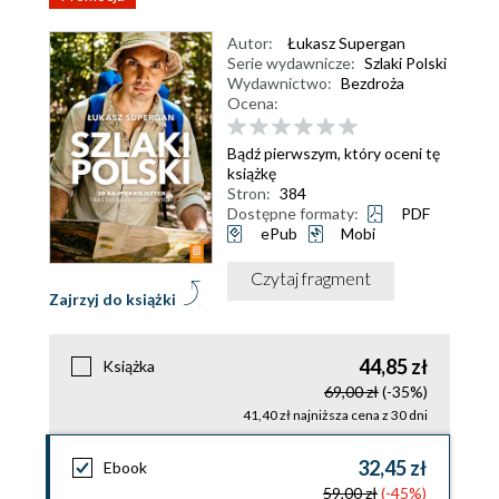
Autor:
Łukasz Supergan
Serie wydawnicze:
Szlaki Polski
Wydawnictwo:
Bezdroża
Ocena:
Bądź pierwszym, który oceni tę
książkę
Stron:
384
Dostępne formaty:
PDF
ePub
Mobi
Czytaj fragment
Zajrzyj do książki
44,85 zł
Książka
69,00 zł
(-35%)
41,40 zł najniższa cena z 30 dni
32,45 zł
Ebook
59,00 zł
(-45%)