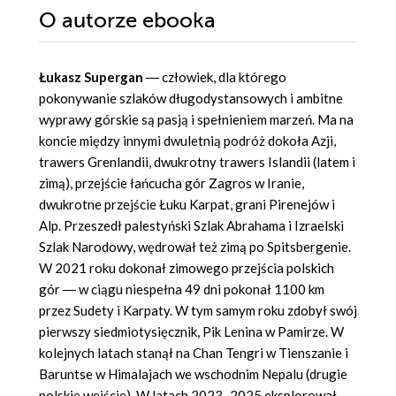
O autorze
ebooka
Łukasz Supergan
― człowiek, dla którego
pokonywanie szlaków długodystansowych i ambitne
wyprawy górskie są pasją i spełnieniem marzeń. Ma na
koncie między innymi dwuletnią podróż dokoła Azji,
trawers Grenlandii, dwukrotny trawers Islandii (latem i
zimą), przejście łańcucha gór Zagros w Iranie,
dwukrotne przejście Łuku Karpat, grani Pirenejów i
Alp. Przeszedł palestyński Szlak Abrahama i Izraelski
Szlak Narodowy, wędrował też zimą po Spitsbergenie.
W 2021 roku dokonał zimowego przejścia polskich
gór ― w ciągu niespełna 49 dni pokonał 1100 km
przez Sudety i Karpaty. W tym samym roku zdobył swój
pierwszy siedmiotysięcznik, Pik Lenina w Pamirze. W
kolejnych latach stanął na Chan Tengri w Tienszanie i
Baruntse w Himalajach we wschodnim Nepalu (drugie
polskie wejście). W latach 2023–2025 eksplorował