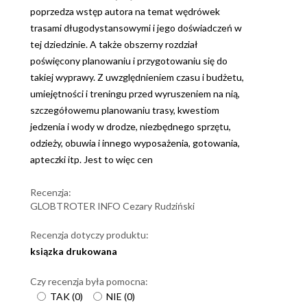
poprzedza wstęp autora na temat wędrówek
trasami długodystansowymi i jego doświadczeń w
tej dziedzinie. A także obszerny rozdział
poświęcony planowaniu i przygotowaniu się do
takiej wyprawy. Z uwzględnieniem czasu i budżetu,
umiejętności i treningu przed wyruszeniem na nią,
szczegółowemu planowaniu trasy, kwestiom
jedzenia i wody w drodze, niezbędnego sprzętu,
odzieży, obuwia i innego wyposażenia, gotowania,
apteczki itp. Jest to więc cen
Recenzja:
GLOBTROTER INFO Cezary Rudziński
Recenzja dotyczy produktu:
ksiązka drukowana
Czy recenzja była pomocna:
TAK
(
0
)
NIE
(
0
)