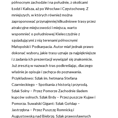
północnym zachodzie i na południe, z okolicami
Łodzi i Kalisza, aż po Wrocław i Częstochowę. Z
mniejszych, w których również można
zaproponować przynajmniej kilkudniowe trasy przez
atrakcyjne miejscowości i miejsca, warto
wspomnieć o południowej Kielecczyźnie z
sąsiadującymi z nią terenami północnymi
Małopolski i Podkarpacia. Autor miał jednak prawo
dokonać wyboru, jakie trasy uznaje za najpiękniejsze
i z zadania ich prezentacji wywiązał się znakomicie.
Już zresztą w nazwach tras podkreślając, dlaczego
właśnie je opisuje i zachęca do poznawania.
Przykładowo: Szlak im. hetmana Stefana
Czarnieckiego – Spotkania z historią i przyrodą.
Szlak Solny – Przez Pomorze Zachodnie śladem
kupców solnych. Szlak Brdy – Przez puszcze Kujaw i
Pomorza. Suwalski Gigant: Szlak Gołdap –
Jastrzębna – Przez Puszczę Romnicką i
Augustowską nad Biebrzę. Szlak prawosławnych