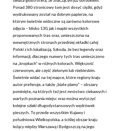
świata globtrotera, ze znaczącym już dorobkiem.
Ponad 380 stronicowy tom jest dosyć ciężki, gdyż
wydrukowany został na dobrym papierze, na
którym świetnie widoczne są zarówno kolorowe
zdjęcia – blisko 130, jak i mapki wszystkich
proponowanych tras oraz, umieszczona na
wewnętrznych stronach przedniej okładki całej
Polski z ich lokalizacją. Szkoda, że bez legendy oraz
informacji, dlaczego numery tych tras umieszczono
na „kropkach” w różnych kolorach. Większość
czerwonym, ale część zielonym lub niebieskim.
Świetnie widać na tej mapce, które regiony kraju
autor preferuje, a także „białe plamy” – obszary
pominięte, na których też jest mnóstwo ciekawych i
wartych poznania miejsc oraz można wytyczyć
kolejne szlaki długodystansowych wędrówek
pieszych. To przede wszystkim Kujawy i
południowa Wielkopolska, a ściślej obszar kraju
leżący między Warszawą i Bydgoszczą na jego