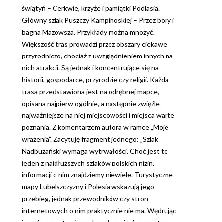
świątyń – Cerkwie, krzyże i pamiątki Podlasia.
Główny szlak Puszczy Kampinoskiej – Przez bory i
bagna Mazowsza. Przykłady można mnożyć.
Większość tras prowadzi przez obszary ciekawe
przyrodniczo, chociaż z uwzględnieniem innych na
nich atrakcji. Są jednak i koncentrujące się na
historii, gospodarce, przyrodzie czy religii. Każda
trasa przedstawiona jest na odrębnej mapce,
opisana najpierw ogólnie, a następnie zwięźle
najważniejsze na niej miejscowości i miejsca warte
poznania. Z komentarzem autora w ramce „Moje
wrażenia”. Zacytuję fragment jednego: „Szlak
Nadbużański wymaga wytrwałości. Choć jest to
jeden z najdłuższych szlaków polskich nizin,
informacji o nim znajdziemy niewiele. Turystyczne
mapy Lubelszczyzny i Polesia wskazują jego
przebieg, jednak przewodników czy stron
internetowych o nim praktycznie nie ma. Wędrując