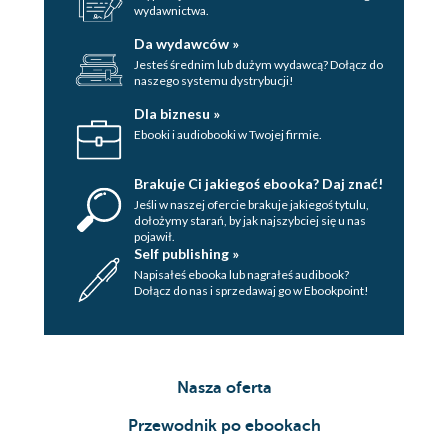
wydawnictwa.
Da wydawców »
Jesteś średnim lub dużym wydawcą? Dołącz do
naszego systemu dystrybucji!
Dla biznesu »
Ebooki i audiobooki w Twojej firmie.
Brakuje Ci jakiegoś ebooka? Daj znać!
Jeśli w naszej ofercie brakuje jakiegoś tytulu,
dołożymy starań, by jak najszybciej się u nas
pojawił.
Self publishing »
Napisałeś ebooka lub nagrałeś audibook?
Dołącz do nas i sprzedawaj go w Ebookpoint!
Nasza oferta
Przewodnik po ebookach