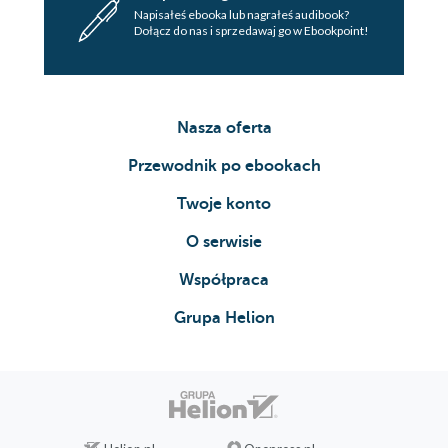
Napisałeś ebooka lub nagrałeś audibook?
Dołącz do nas i sprzedawaj go w Ebookpoint!
Nasza oferta
Przewodnik po ebookach
Twoje konto
O serwisie
Współpraca
Grupa Helion