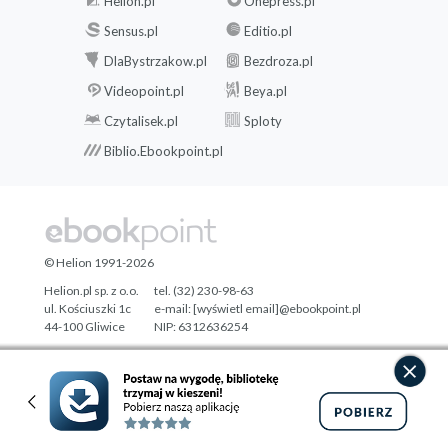
Helion.pl
Onepress.pl
Sensus.pl
Editio.pl
DlaBystrzakow.pl
Bezdroza.pl
Videopoint.pl
Beya.pl
Czytalisek.pl
Sploty
Biblio.Ebookpoint.pl
© Helion 1991-2026
Helion.pl sp. z o.o.
tel. (32) 230-98-63
ul. Kościuszki 1c
e-mail:
[wyświetl email]@ebookpoint.pl
44-100 Gliwice
NIP: 6312636254
Regon: 241989027
Designed with ♥ by
Tonik.pl
Pełna wersja strony »