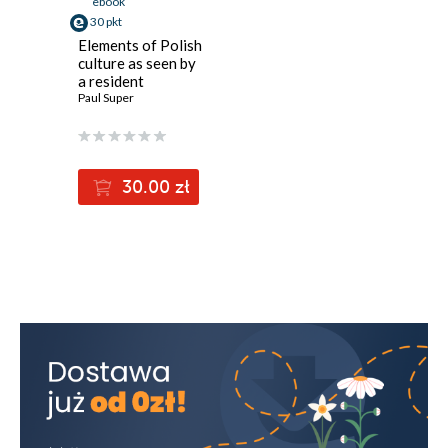
ebook
30 pkt
Elements of Polish
culture as seen by
a resident
foreigner
Paul Super
30.00 zł