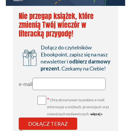
Nie przegap książek, które
zmienią Twój wieczór w
literacką przygodę!
Dołącz do czytelników
Ebookpoint, zapisz się na nasz
newsletter i
odbierz darmowy
prezent
. Czekamy na Ciebie!
e-mail
*
Chcę otrzymywać na podany e-mail
informacje o zniżkach, promocjach oraz
nowościach wydawniczych.
więcej »
DOŁĄCZ TERAZ