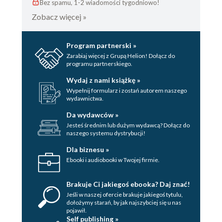
Bez spamu, 1-2 wiadomości tygodniowo!
Zobacz więcej »
Program partnerski »
Zarabiaj więcej z Grupą Helion! Dołącz do
programu partnerskiego.
Wydaj z nami książkę »
Wypełnij formularz i zostań autorem naszego
wydawnictwa.
Da wydawców »
Jesteś średnim lub dużym wydawcą? Dołącz do
naszego systemu dystrybucji!
Dla biznesu »
Ebooki i audiobooki w Twojej firmie.
Brakuje Ci jakiegoś ebooka? Daj znać!
Jeśli w naszej ofercie brakuje jakiegoś tytulu,
dołożymy starań, by jak najszybciej się u nas
pojawił.
Self publishing »