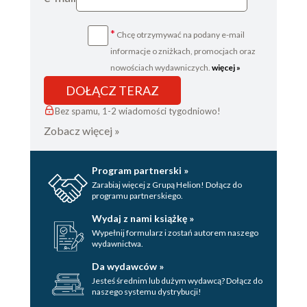
*
Chcę otrzymywać na podany e-mail
informacje o zniżkach, promocjach oraz
nowościach wydawniczych.
więcej »
DOŁĄCZ TERAZ
Bez spamu, 1-2 wiadomości tygodniowo!
Zobacz więcej »
Program partnerski »
Zarabiaj więcej z Grupą Helion! Dołącz do
programu partnerskiego.
Wydaj z nami książkę »
Wypełnij formularz i zostań autorem naszego
wydawnictwa.
Da wydawców »
Jesteś średnim lub dużym wydawcą? Dołącz do
naszego systemu dystrybucji!