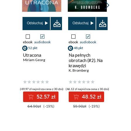
Odsłuchaj
Odsłuchaj
Odsłuch
ebook
audiobook
ebook
audiobook
ebook
aud
52 pkt
48 pkt
48 pkt
Utracona
Na pełnych
Dark Pr
Miriam Georg
obrotach (#2). Na
(#3). My
krawędzi
Prince
K. Bromberg
L.J. Shen
,
P
(49,97 zł najniższa cena z 30 dni)
(46,12 zł najniższa cena z 30 dni)
(46,12 zł najni
52.57 zł
48.52 zł
4
64.90zł
(-19%)
59.90zł
(-19%)
59.90z