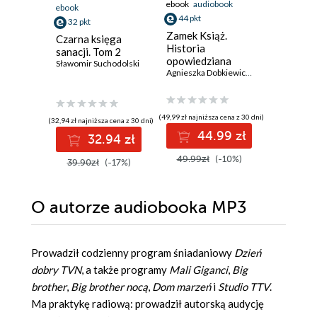
ebook
audiobook
ebook
ebook
ksi
44 pkt
32 pkt
35 pkt
Zamek Książ.
Czarna księga
Bill Gate
Historia
sanacji. Tom 2
Władza. 
opowiedziana
Sławomir Suchodolski
O wpływ
głosami służących
Agnieszka Dobkiewicz
,
Mateusz Mykyty
biznesie 
Anupreeta
niejawn
(49,99 zł najniższa cena z 30 dni)
(32,94 zł najniższa cena z 30 dni)
(29,95 zł najni
44.99 zł
32.94 zł
3
49.99zł
(-10%)
39.90zł
(-17%)
59.90z
O autorze
audiobooka MP3
Prowadził codzienny program śniadaniowy
Dzień
dobry TVN
, a także programy
Mali Giganci
,
Big
brother
,
Big brother nocą
,
Dom marzeń
i
Studio TTV
.
Ma praktykę radiową: prowadził autorską audycję