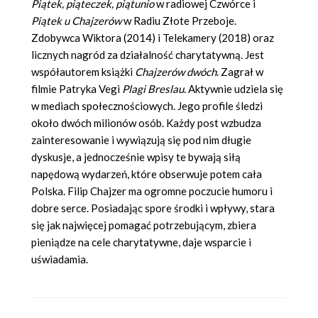
Piątek, piąteczek, piątunio
w radiowej Czwórce i
Piątek u Chajzerów
w Radiu Złote Przeboje.
Zdobywca Wiktora (2014) i Telekamery (2018) oraz
licznych nagród za działalność charytatywną. Jest
współautorem książki
Chajzerów dwóch
. Zagrał w
filmie Patryka Vegi
Plagi Breslau
. Aktywnie udziela się
w mediach społecznościowych. Jego profile śledzi
około dwóch milionów osób. Każdy post wzbudza
zainteresowanie i wywiązują się pod nim długie
dyskusje, a jednocześnie wpisy te bywają siłą
napędową wydarzeń, które obserwuje potem cała
Polska. Filip Chajzer ma ogromne poczucie humoru i
dobre serce. Posiadając spore środki i wpływy, stara
się jak najwięcej pomagać potrzebującym, zbiera
pieniądze na cele charytatywne, daje wsparcie i
uświadamia.