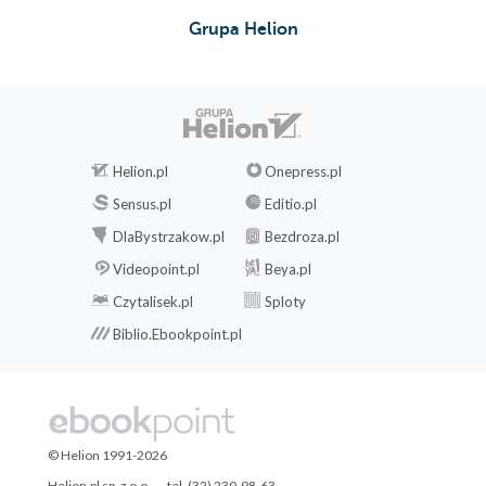
Grupa Helion
Helion.pl
Onepress.pl
Sensus.pl
Editio.pl
DlaBystrzakow.pl
Bezdroza.pl
Videopoint.pl
Beya.pl
Czytalisek.pl
Sploty
Biblio.Ebookpoint.pl
© Helion 1991-2026
Helion.pl sp. z o.o.
tel. (32) 230-98-63