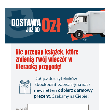
Nie przegap książek, które
zmienią Twój wieczór w
literacką przygodę!
Dołącz do czytelników
Ebookpoint, zapisz się na nasz
newsletter i
odbierz darmowy
prezent
. Czekamy na Ciebie!
e-mail