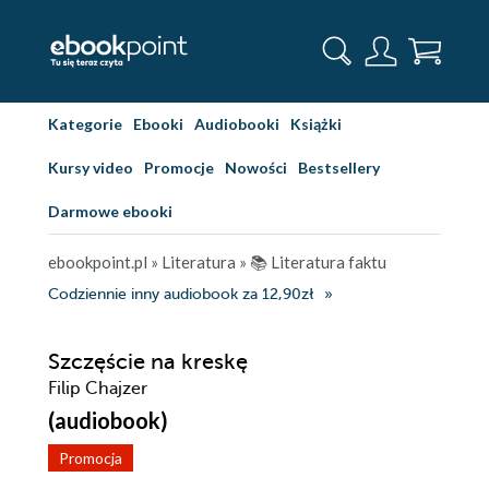
Kategorie
Ebooki
Audiobooki
Książki
Kursy video
Promocje
Nowości
Bestsellery
Darmowe ebooki
ebookpoint.pl
»
Literatura
»
📚 Literatura faktu
Codziennie inny audiobook za 12,90zł
Szczęście na kreskę
Filip Chajzer
(audiobook)
Promocja