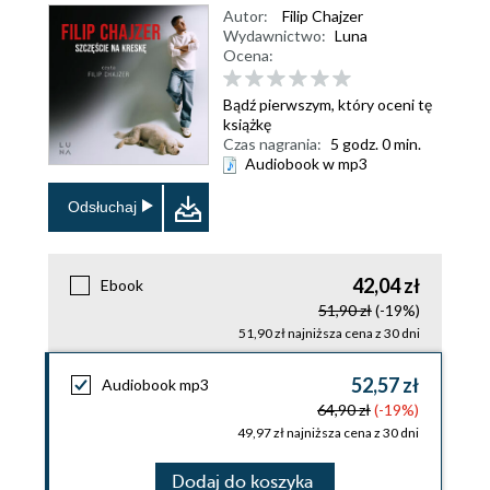
Autor:
Filip Chajzer
Wydawnictwo:
Luna
Ocena:
Bądź pierwszym, który oceni tę
książkę
Czas nagrania:
5 godz. 0 min.
Audiobook w mp3
Odsłuchaj
42,04 zł
Ebook
51,90 zł
(-19%)
51,90 zł najniższa cena z 30 dni
52,57 zł
Audiobook mp3
64,90 zł
(-19%)
49,97 zł najniższa cena z 30 dni
Dodaj do koszyka