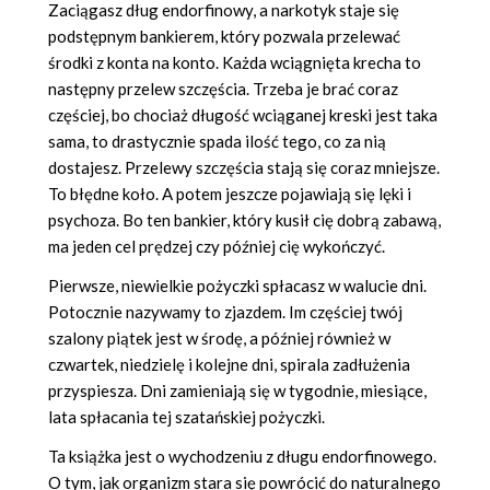
Zaciągasz dług endorfinowy, a narkotyk staje się
podstępnym bankierem, który pozwala przelewać
środki z konta na konto. Każda wciągnięta krecha to
następny przelew szczęścia. Trzeba je brać coraz
częściej, bo chociaż długość wciąganej kreski jest taka
sama, to drastycznie spada ilość tego, co za nią
dostajesz. Przelewy szczęścia stają się coraz mniejsze.
To błędne koło. A potem jeszcze pojawiają się lęki i
psychoza. Bo ten bankier, który kusił cię dobrą zabawą,
ma jeden cel prędzej czy później cię wykończyć.
Pierwsze, niewielkie pożyczki spłacasz w walucie dni.
Potocznie nazywamy to zjazdem. Im częściej twój
szalony piątek jest w środę, a później również w
czwartek, niedzielę i kolejne dni, spirala zadłużenia
przyspiesza. Dni zamieniają się w tygodnie, miesiące,
lata spłacania tej szatańskiej pożyczki.
Ta książka jest o wychodzeniu z długu endorfinowego.
O tym, jak organizm stara się powrócić do naturalnego