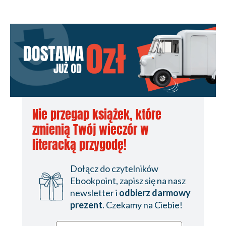
Nie przegap książek, które
zmienią Twój wieczór w
literacką przygodę!
Dołącz do czytelników
Ebookpoint, zapisz się na nasz
newsletter i
odbierz darmowy
prezent
. Czekamy na Ciebie!