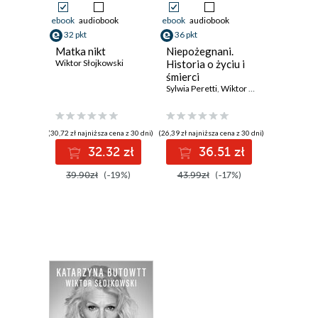
ebook
audiobook
ebook
audiobook
32 pkt
36 pkt
Matka nikt
Niepożegnani.
Wiktor Słojkowski
Historia o życiu i
śmierci
Sylwia Peretti
,
Wiktor Słojkowski
(30,72 zł najniższa cena z 30 dni)
(26,39 zł najniższa cena z 30 dni)
32.32 zł
36.51 zł
39.90zł
(-19%)
43.99zł
(-17%)