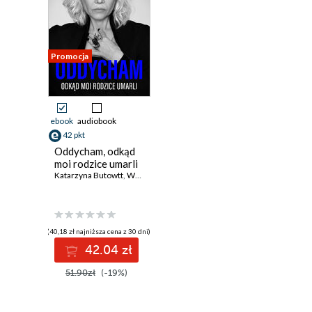
Promocja
ebook
audiobook
42 pkt
Oddycham, odkąd
moi rodzice umarli
Katarzyna Butowtt
,
Wiktor Słojkowski
(40,18 zł najniższa cena z 30 dni)
42.04 zł
51.90zł
(-19%)