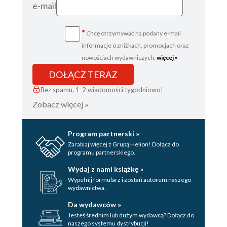
e-mail
*
Chcę otrzymywać na podany e-mail
informacje o zniżkach, promocjach oraz
nowościach wydawniczych.
więcej »
DOŁĄCZ TERAZ
Bez spamu, 1-2 wiadomości tygodniowo!
Zobacz więcej »
Program partnerski »
Zarabiaj więcej z Grupą Helion! Dołącz do
programu partnerskiego.
Wydaj z nami książkę »
Wypełnij formularz i zostań autorem naszego
wydawnictwa.
Da wydawców »
Jesteś średnim lub dużym wydawcą? Dołącz do
naszego systemu dystrybucji!