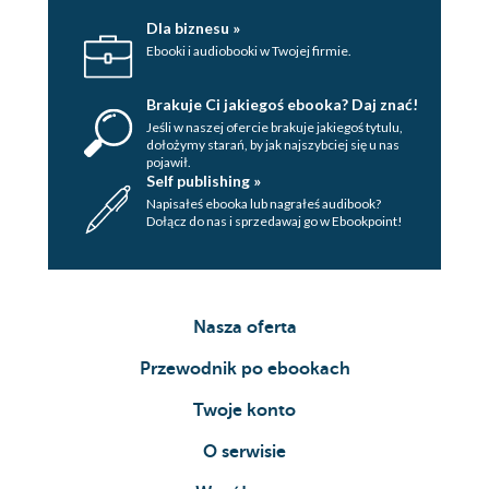
Dla biznesu »
Ebooki i audiobooki w Twojej firmie.
Brakuje Ci jakiegoś ebooka? Daj znać!
Jeśli w naszej ofercie brakuje jakiegoś tytulu,
dołożymy starań, by jak najszybciej się u nas
pojawił.
Self publishing »
Napisałeś ebooka lub nagrałeś audibook?
Dołącz do nas i sprzedawaj go w Ebookpoint!
Nasza oferta
Przewodnik po ebookach
Twoje konto
O serwisie