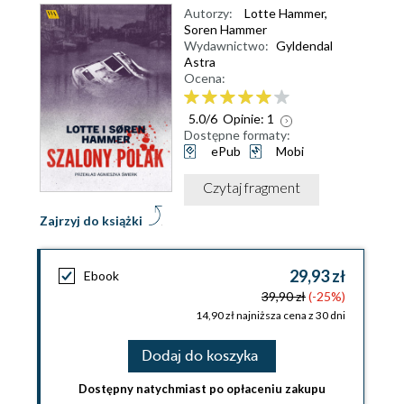
Autorzy:
Lotte Hammer
,
Soren Hammer
Wydawnictwo:
Gyldendal
Astra
Ocena:
5.0
/
6
Opinie:
1
Dostępne formaty:
ePub
Mobi
Czytaj fragment
Zajrzyj do książki
29,93 zł
Ebook
39,90 zł
(-25%)
14,90 zł najniższa cena z 30 dni
Dodaj do koszyka
Dostępny natychmiast po opłaceniu zakupu