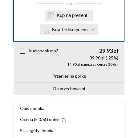
lub
Kup na prezent
Kup 1-kliknięciem
29,93 zł
Audiobook mp3
39,90 zł
(-25%)
14,90 zł najniższa cena z 30 dni
Przenieś na półkę
Do przechowalni
Opis
ebooka
Ocena (
5.0
/
6
) i opinie (1)
Szczegóły
ebooka