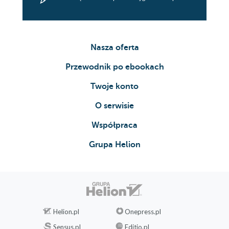
roku, plac Hjbro, Kopenhaga
Rozdział 37, Sobota, 2 października 2010
roku, plac Izraela, Kopenhaga
Rozdział 38, Niedziela, 3 października
Nasza oferta
2010 roku, Muzeum Thorvaldsena
Przewodnik po ebookach
Rozdział 39, Poniedziałek, 4 października
2010 roku, wydział techniki
Twoje konto
kryminalistycznej
O serwisie
Rozdział 40, Czwartek, 7 października
2010 roku, komenda policji
Współpraca
Rozdział 41, Czwartek 7 października
2010 roku, las Store Hestehave w
Grupa Helion
Jungshoved
Rozdział 42, Piątek, 8 października 2010
roku, komisariat policji w Helsingr
Rozdział 43, Poniedziałek, 11
października 2010 roku, komenda policji
Helion.pl
Onepress.pl
Rozdział 44, Wtorek, 12 października
Sensus.pl
Editio.pl