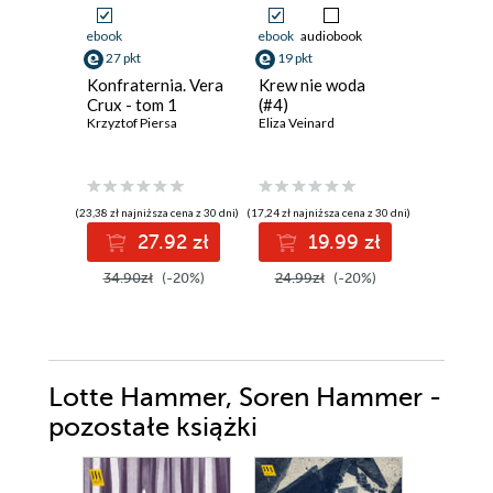
ebook
ebook
audiobook
ebook
27 pkt
19 pkt
35 pkt
Konfraternia. Vera
Krew nie woda
Przybys
Crux - tom 1
(#4)
Keigo Hig
Krzyztof Piersa
Eliza Veinard
(23,38 zł najniższa cena z 30 dni)
(17,24 zł najniższa cena z 30 dni)
(30,08 zł najni
27.92 zł
19.99 zł
3
34.90zł
(-20%)
24.99zł
(-20%)
44.90z
Lotte Hammer, Soren Hammer -
pozostałe książki