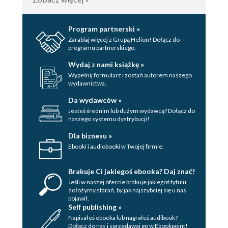
Rozdział 28, Środa, 15 września 2010
roku, Frederiksvrk
Program partnerski »
Rozdział 29, Czwartek, 16 września
Zarabiaj więcej z Grupą Helion! Dołącz do
2010 roku, Sllerd
programu partnerskiego.
Rozdział 30, Piątek, 17 września 2010
Wydaj z nami książkę »
roku, las Lorup w Slagelse
Wypełnij formularz i zostań autorem naszego
wydawnictwa.
Rozdział 31, Sobota, 18 września 2010
roku, Bispebjerg
Da wydawców »
Rozdział 32, Poniedziałek, 20 września
Jesteś średnim lub dużym wydawcą? Dołącz do
naszego systemu dystrybucji!
2010 roku, Nstved
Rozdział 33, Środa, 22 września 2010
Dla biznesu »
roku, puszcza na północnej Zelandii
Ebooki i audiobooki w Twojej firmie.
Rozdział 34, Piątek, 24 września 2010
roku, Komenda Główna Policji
Brakuje Ci jakiegoś ebooka? Daj znać!
Rozdział 35, Środa, 29 września 2010
Jeśli w naszej ofercie brakuje jakiegoś tytulu,
dołożymy starań, by jak najszybciej się u nas
roku, komenda policji
pojawił.
Self publishing »
Część III - Proces sądowy
Napisałeś ebooka lub nagrałeś audibook?
Rozdział 36, Piątek, 1 października 2010
Dołącz do nas i sprzedawaj go w Ebookpoint!