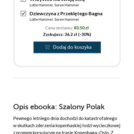
Lotte Hammer
,
Soren Hammer
Dziewczyna z Przeklętego Bagna
Lotte Hammer
,
Soren Hammer
Cena zestawu:
83.50 zł
Zyskujesz: 36.2 zł (-30%)
Dodaj do koszyka
Opis
ebooka
: Szalony Polak
Pewnego letniego dnia dochodzi do katastrofalnego
w skutkach zderzenia kopenhaskiej łodzi wycieczkowej
z promem kursującym na trasie Kopenhaga–Oslo. Z