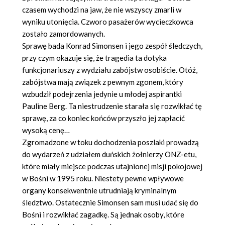
czasem wychodzi na jaw, że nie wszyscy zmarli w
wyniku utonięcia. Czworo pasażerów wycieczkowca
zostało zamordowanych.
Sprawę bada Konrad Simonsen i jego zespół śledczych,
przy czym okazuje się, że tragedia ta dotyka
funkcjonariuszy z wydziału zabójstw osobiście. Otóż,
zabójstwa mają związek z pewnym zgonem, który
wzbudził podejrzenia jedynie u młodej aspirantki
Pauline Berg. Ta niestrudzenie starała się rozwikłać tę
sprawę, za co koniec końców przyszło jej zapłacić
wysoką cenę…
Zgromadzone w toku dochodzenia poszlaki prowadzą
do wydarzeń z udziałem duńskich żołnierzy ONZ-etu,
które miały miejsce podczas utajnionej misji pokojowej
w Bośni w 1995 roku. Niestety pewne wpływowe
organy konsekwentnie utrudniają kryminalnym
śledztwo. Ostatecznie Simonsen sam musi udać się do
Bośni i rozwikłać zagadkę. Są jednak osoby, które