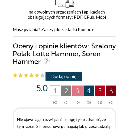
na dowolnych urządzeniach i aplikacjach
obsługujących formaty: PDF, EPub, Mobi
Masz pytania? Zajrzyj do zakładki
Pomoc
»
Oceny i opinie klientów: Szalony
Polak Lotte Hammer, Soren
Hammer
Dodaj opinię
5.0
1
2
3
4
5
6
(0)
(0)
(0)
(0)
(1)
(0)
Nie ujawniając rozwiązania, mogę tylko zdradzić, że
tym razem Simonsenowi pomagają lub przeszkadzają