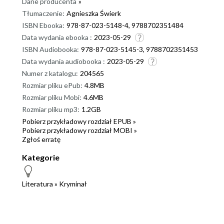
Dane producenta
»
Tłumaczenie:
Agnieszka Świerk
ISBN Ebooka:
978-87-023-5148-4, 9788702351484
Data wydania ebooka :
2023-05-29
ISBN Audiobooka:
978-87-023-5145-3, 9788702351453
Data wydania audiobooka :
2023-05-29
Numer z katalogu:
204565
Rozmiar pliku ePub:
4.8MB
Rozmiar pliku Mobi:
4.6MB
Rozmiar pliku mp3:
1.2GB
Pobierz przykładowy rozdział EPUB »
Pobierz przykładowy rozdział MOBI »
Zgłoś erratę
Kategorie
Literatura
»
Kryminał