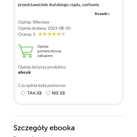
przedstawiciele duńskiego rządu, szefowie
wojskowych służb specjalnych oraz Amerykanie.
Rozwiń »
Źródło wydarzeń tkwi w czasach wojny w Jugosławii.
Opinia: Wiesław
Także i duńscy żołnierze brali udział w tzw. misji
Opinia dodana: 2023-08-30
pokojowej. A zdarzyło się wiele rzeczy, o których
Ocena: 5
żołnierze woleliby zapomnieć. Ich szefowie jeszcze
Opinia
bardziej. Więcej napisałem tu:
potwierdzona
zakupem
https://recenzja.info.pl/ksiazka/szalony-polak/
Opinia dotyczy produktu:
ebook
Czy opinia była pomocna:
TAK
(
0
)
NIE
(
0
)
Szczegóły
ebooka