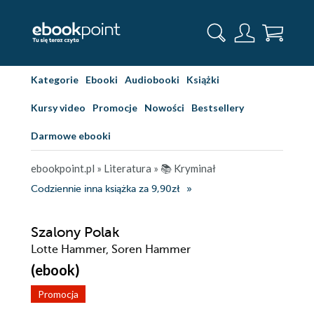
Kategorie
Ebooki
Audiobooki
Książki
Kursy video
Promocje
Nowości
Bestsellery
Darmowe ebooki
ebookpoint.pl
»
Literatura
»
📚 Kryminał
Codziennie inna książka za 9,90zł
Szalony Polak
Lotte Hammer, Soren Hammer
(ebook)
Promocja