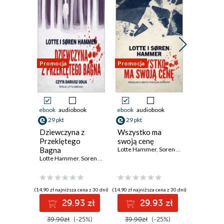
Promocja
Promocja
Promocja
ebook
audiobook
ebook
audiobook
ebook
aud
29 pkt
29 pkt
29 pkt
Dziewczyna z
Wszystko ma
Klub sa
Przeklętego
swoją cenę
serc
Bagna
Lotte Hammer
,
Soren Hammer
Lotte Ha
Lotte Hammer
,
Soren Hammer
(14,90 zł najniższa cena z 30 dni)
(14,90 zł najniższa cena z 30 dni)
(14,90 zł najni
29.93 zł
29.93 zł
2
39.90zł
(-25%)
39.90zł
(-25%)
39.90z