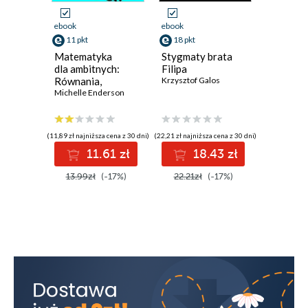
ebook
ebook
ebook
11 pkt
18 pkt
13 pkt
Matematyka
Stygmaty brata
Staging.
dla ambitnych:
Filipa
Pozorow
Równania,
Krzysztof Galos
zabójst
geometria,
Michelle Enderson
na samo
Andrzej L
statystyka,
rachunek
różniczkowy
(11,89 zł najniższa cena z 30 dni)
(22,21 zł najniższa cena z 30 dni)
(16,15 zł najni
i całkowy
11.61 zł
18.43 zł
1
13.99zł
(-17%)
22.21zł
(-17%)
16.15z