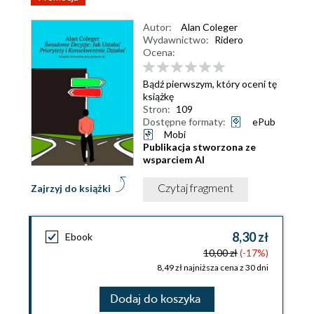
Autor:
Alan Coleger
Wydawnictwo:
Ridero
Ocena:
Bądź pierwszym, który oceni tę
książkę
Stron:
109
Dostępne formaty:
ePub
Mobi
Publikacja stworzona ze
wsparciem AI
Czytaj fragment
Zajrzyj do książki
8,30 zł
Ebook
10,00 zł
(-17%)
8,49 zł najniższa cena z 30 dni
Dodaj do koszyka