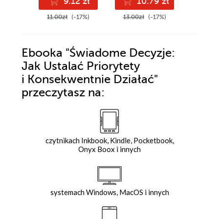
9.12 zł
10.79 zł
8
11.00zł
(-17%)
13.00zł
(-17%)
10.00z
Ebooka
"Świadome Decyzje:
Jak Ustalać Priorytety
i Konsekwentnie Działać"
przeczytasz na:
czytnikach Inkbook, Kindle, Pocketbook,
Onyx Boox i innych
systemach Windows, MacOS i innych