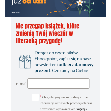
Nie przegap książek, które
zmienią Twój wieczór w
literacką przygodę!
Dołącz do czytelników
Ebookpoint, zapisz się na nasz
newsletter i
odbierz darmowy
prezent
. Czekamy na Ciebie!
e-mail
*
Chcę otrzymywać na podany e-mail
informacje o zniżkach, promocjach oraz
nowościach wydawniczych.
więcej »