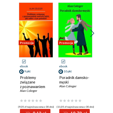
Promocja
Promocja
Promocja
ebook
ebook
ebook
9 pkt
10 pkt
8 pkt
Problemy
Poradnik damsko-
Kreatyw
związane
męski
księgow
z poznawaniem
Alan Coleger
finanse 
nowych ludzi,
Alan Coleger
kontrolą
Alan Cole
jak sobie z tym
poradzić
(9,35 zł najniższa cena z 30 dni)
(11,05 zł najniższa cena z 30 dni)
(8,49 zł najniż