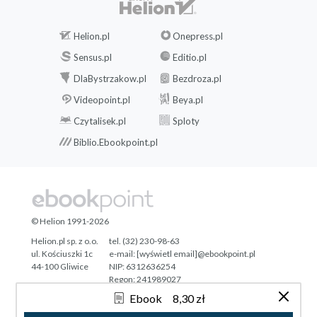
Helion.pl
Onepress.pl
Sensus.pl
Editio.pl
DlaBystrzakow.pl
Bezdroza.pl
Videopoint.pl
Beya.pl
Czytalisek.pl
Sploty
Biblio.Ebookpoint.pl
© Helion 1991-2026
Helion.pl sp. z o.o.
tel. (32) 230-98-63
ul. Kościuszki 1c
e-mail:
[wyświetl email]@ebookpoint.pl
44-100 Gliwice
NIP: 6312636254
Regon: 241989027
Ebook
8,30 zł
Designed with ♥ by
Tonik.pl