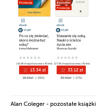
Promocja
Bestseller
Promocja
Promocja
ebook
ebook
ebook
13 pkt
33 pkt
47 pkt
Po co się zmieniać,
Stawanie się sobą.
Cudowne
skoro można być
Nauki o ścieżce
Maja Sosn
sobą?
życia zen
Irena Makower
Shunryu Suzuki
(10,38 zł najniższa cena z 30 dni)
(27,93 zł najniższa cena z 30 dni)
(59,00 zł najni
13.34 zł
33.12 zł
4
18.90zł
(-29%)
39.90zł
(-17%)
59.00z
Alan Coleger - pozostałe książki