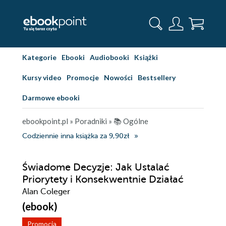
Kategorie
Ebooki
Audiobooki
Książki
Kursy video
Promocje
Nowości
Bestsellery
Darmowe ebooki
ebookpoint.pl
»
Poradniki
»
📚 Ogólne
Codziennie inna książka za 9,90zł
Świadome Decyzje: Jak Ustalać
Priorytety i Konsekwentnie Działać
Alan Coleger
(ebook)
Promocja