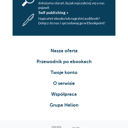
dołożymy starań, by jak najszybciej się u nas
pojawił.
Self publishing »
Napisałeś ebooka lub nagrałeś audibook?
Dołącz do nas i sprzedawaj go w Ebookpoint!
Nasza oferta
Przewodnik po ebookach
Twoje konto
O serwisie
Współpraca
Grupa Helion