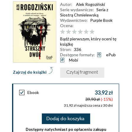
Autor:
Alek Rogoziński
Serie wydawnicze:
Seria z
Siostrą Chmielewską
Wydawnictwo:
Purple Book
Ocena:
Bądź pierwszym, który oceni tę
książkę
Stron:
336
Dostępne formaty:
ePub
Mobi
Czytaj fragment
Zajrzyj do książki
33,92 zł
Ebook
39,90 zł
(-15%)
31,92 zł najniższa cena z 30 dni
Dodaj do koszyka
Dostępny natychmiast po opłaceniu zakupu