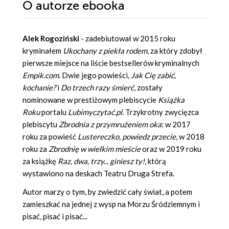
O autorze
ebooka
Alek Rogoziński
- zadebiutował w 2015 roku
kryminałem
Ukochany z piekła rodem
, za który zdobył
pierwsze miejsce na liście bestsellerów kryminalnych
Empik.com
. Dwie jego powieści,
Jak Cię zabić,
kochanie?
i
Do trzech razy śmierć
, zostały
nominowane w prestiżowym plebiscycie
Książka
Roku
portalu
Lubimyczytać.pl
. Trzykrotny zwycięzca
plebiscytu
Zbrodnia z przymrużeniem oka
: w 2017
roku za powieść
Lustereczko, powiedz przecie
, w 2018
roku za
Zbrodnię w wielkim mieście
oraz w 2019 roku
za książkę
Raz, dwa, trzy... giniesz ty!
, którą
wystawiono na deskach Teatru Druga Strefa.
Autor marzy o tym, by zwiedzić cały świat, a potem
zamieszkać na jednej z wysp na Morzu Śródziemnym i
pisać, pisać i pisać...