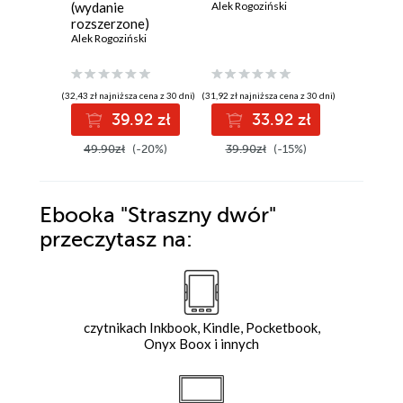
(wydanie
Alek Rogoziński
Alek Rogoz
rozszerzone)
Alek Rogoziński
(32,43 zł najniższa cena z 30 dni)
(31,92 zł najniższa cena z 30 dni)
(39,92 zł najni
39.92 zł
33.92 zł
3
49.90zł
(-20%)
39.90zł
(-15%)
49.90z
Ebooka
"Straszny dwór"
przeczytasz na:
czytnikach Inkbook, Kindle, Pocketbook,
Onyx Boox i innych