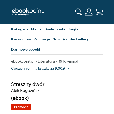
Kategorie
Ebooki
Audiobooki
Książki
Kursy video
Promocje
Nowości
Bestsellery
Darmowe ebooki
ebookpoint.pl
»
Literatura
»
📚 Kryminał
Codziennie inna książka za 9,90zł
Straszny dwór
Alek Rogoziński
(ebook)
Promocja