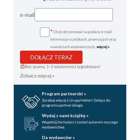
e-mail
*
Chcę otrzymywać na podany e-mail
informacje o zniżkach, promocjach oraz
nowościach wydawniczych.
więcej »
DOŁĄCZ TERAZ
Bez spamu, 1-2 wiadomości tygodniowo!
Zobacz więcej »
Program partnerski »
Zarabiaj więcej z Grupą Helion! Dołącz do
programu partnerskiego.
Wydaj z nami książkę »
Wypełnij formularz i zostań autorem naszego
wydawnictwa.
Da wydawców »