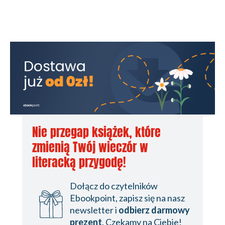
Nie przegap książek, które
zmienią Twój wieczór w
literacką przygodę!
Dołącz do czytelników
Ebookpoint, zapisz się na nasz
newsletter i
odbierz darmowy
prezent
. Czekamy na Ciebie!