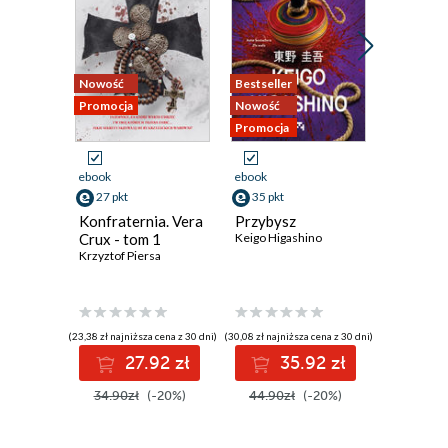
Nowość
Bestseller
Nowość
Promocja
Nowość
Promocja
Promocja
ebook
ebook
ebook
aud
27 pkt
35 pkt
19 pkt
Konfraternia. Vera
Przybysz
Krew ni
Crux - tom 1
Keigo Higashino
(#4)
Krzyztof Piersa
Eliza Vein
(23,38 zł najniższa cena z 30 dni)
(30,08 zł najniższa cena z 30 dni)
(17,24 zł najni
27.92 zł
35.92 zł
1
34.90zł
(-20%)
44.90zł
(-20%)
24.99z