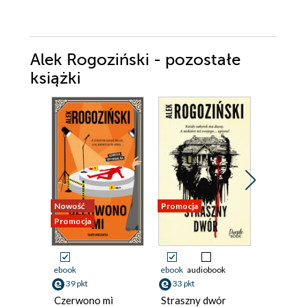
Alek Rogoziński - pozostałe
książki
Nowość
Promocja
Promocja
Promocja
ebook
ebook
audiobook
ebook
aud
39 pkt
33 pkt
39 pkt
Czerwono mi
Straszny dwór
Śpij koch