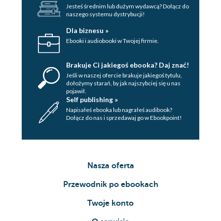
Jesteś średnim lub dużym wydawcą? Dołącz do
naszego systemu dystrybucji!
Dla biznesu »
Ebooki i audiobooki w Twojej firmie.
Brakuje Ci jakiegoś ebooka? Daj znać!
Jeśli w naszej ofercie brakuje jakiegoś tytulu,
dołożymy starań, by jak najszybciej się u nas
pojawił.
Self publishing »
Napisałeś ebooka lub nagrałeś audibook?
Dołącz do nas i sprzedawaj go w Ebookpoint!
Nasza oferta
Przewodnik po ebookach
Twoje konto