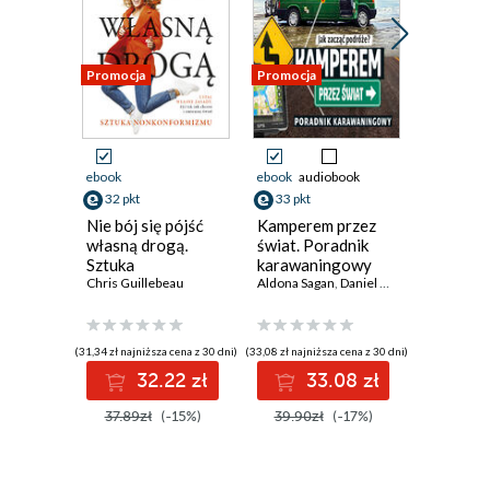
Promocja
Promocja
Promocja
Przedspr
ebook
ebook
audiobook
ebook
32 pkt
33 pkt
30 pkt
Nie bój się pójść
Kamperem przez
Puste r
własną drogą.
świat. Poradnik
Anna Klej
Sztuka
karawaningowy
nonkonformizmu
Chris Guillebeau
Aldona Sagan
,
Daniel Sagan
(31,34 zł najniższa cena z 30 dni)
(33,08 zł najniższa cena z 30 dni)
(30,72 zł najni
32.22 zł
33.08 zł
3
Do 1
37.89zł
(-15%)
39.90zł
(-17%)
Oszczęd
W real
12.0