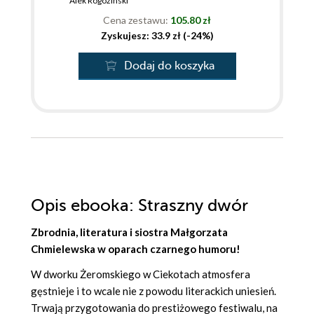
Alek Rogoziński
Cena zestawu:
105.80 zł
Zyskujesz: 33.9 zł (-24%)
Dodaj do koszyka
Opis
ebooka
: Straszny dwór
Zbrodnia, literatura i siostra Małgorzata
Chmielewska w oparach czarnego humoru!
W dworku Żeromskiego w Ciekotach atmosfera
gęstnieje i to wcale nie z powodu literackich uniesień.
Trwają przygotowania do prestiżowego festiwalu, na