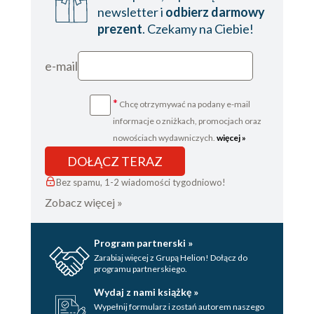
newsletter i
odbierz darmowy
prezent
. Czekamy na Ciebie!
e-mail
*
Chcę otrzymywać na podany e-mail
informacje o zniżkach, promocjach oraz
nowościach wydawniczych.
więcej »
DOŁĄCZ TERAZ
Bez spamu, 1-2 wiadomości tygodniowo!
Zobacz więcej »
Program partnerski »
Zarabiaj więcej z Grupą Helion! Dołącz do
programu partnerskiego.
Wydaj z nami książkę »
Wypełnij formularz i zostań autorem naszego