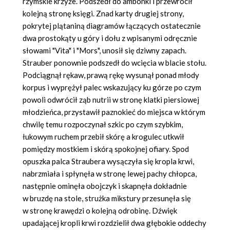
rzymskie krzyże. Podszedł do ambonki i przewrócił
kolejną stronę księgi. Znad karty drugiej strony,
pokrytej plątaniną diagramów łączących ostatecznie
dwa prostokąty u góry i dołu z wpisanymi odręcznie
słowami "Vita" i "Mors", unosił się dziwny zapach.
Strauber ponownie podszedł do wcięcia w blacie stołu.
Podciągnął rękaw, prawą rękę wysunął ponad młody
korpus i wyprężył palec wskazujący ku górze po czym
powoli odwrócił ząb nutrii w stronę klatki piersiowej
młodzieńca, przystawił paznokieć do miejsca w którym
chwilę temu rozpoczynał szkic po czym szybkim,
łukowym ruchem przebił skórę a krogulec utkwił
pomiędzy mostkiem i skórą spokojnej ofiary. Spod
opuszka palca Straubera wysączyła się kropla krwi,
nabrzmiała i spłynęła w stronę lewej pachy chłopca,
następnie ominęła obojczyk i skapnęła dokładnie
w bruzdę na stole, strużka mikstury przesunęła się
w stronę krawędzi o kolejną odrobinę. Dźwięk
upadającej kropli krwi rozdzielił dwa głębokie oddechy