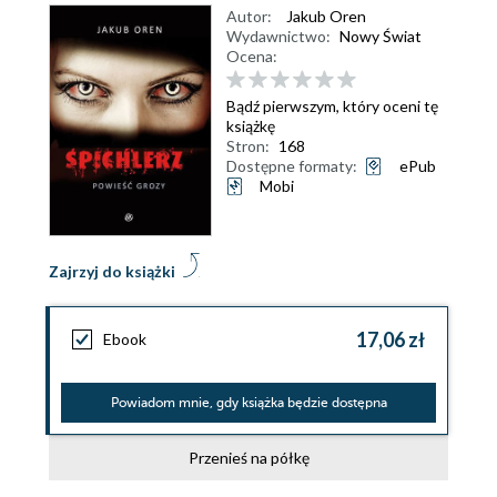
Autor:
Jakub Oren
Wydawnictwo:
Nowy Świat
Ocena:
Bądź pierwszym, który oceni tę
książkę
Stron:
168
Dostępne formaty:
ePub
Mobi
Zajrzyj do książki
17,06 zł
Ebook
Powiadom mnie, gdy książka będzie dostępna
Przenieś na półkę