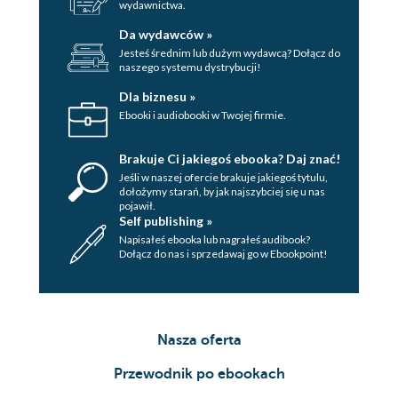
wydawnictwa.
Da wydawców »
Jesteś średnim lub dużym wydawcą? Dołącz do
naszego systemu dystrybucji!
Dla biznesu »
Ebooki i audiobooki w Twojej firmie.
Brakuje Ci jakiegoś ebooka? Daj znać!
Jeśli w naszej ofercie brakuje jakiegoś tytulu,
dołożymy starań, by jak najszybciej się u nas
pojawił.
Self publishing »
Napisałeś ebooka lub nagrałeś audibook?
Dołącz do nas i sprzedawaj go w Ebookpoint!
Nasza oferta
Przewodnik po ebookach