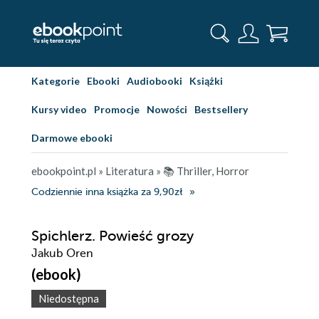
Kategorie
Ebooki
Audiobooki
Książki
Kursy video
Promocje
Nowości
Bestsellery
Darmowe ebooki
ebookpoint.pl
»
Literatura
»
📚 Thriller, Horror
Codziennie inna książka za 9,90zł
Spichlerz. Powieść grozy
Jakub Oren
(ebook)
Niedostępna