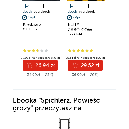
ebook
audiobook
ebook
audiobook
ebook
aud
26 pkt
29 pkt
29 pkt
Kredziarz
ELITA
Fałszywe
C.J. Tudor
ZABÓJCÓW
Mike Ome
Lee Child
(19,90 zł najniższa cena z 30 dni)
(28,51 zł najniższa cena z 30 dni)
(25,13 zł najni
26.94 zł
29.52 zł
2
34.99zł
(-23%)
36.90zł
(-20%)
35.90z
Ebooka
"Spichlerz. Powieść
grozy"
przeczytasz na: