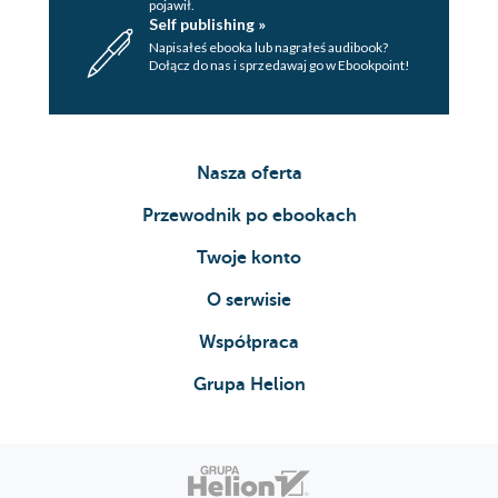
pojawił.
Self publishing »
Napisałeś ebooka lub nagrałeś audibook?
Dołącz do nas i sprzedawaj go w Ebookpoint!
Nasza oferta
Przewodnik po ebookach
Twoje konto
O serwisie
Współpraca
Grupa Helion