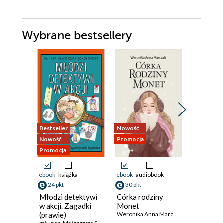
Wybrane bestsellery
Bestseller
Nowość
Promocja
Nowość
Promocja
Promocja
ebook
książka
ebook
audiobook
ebook
aud
24 pkt
30 pkt
26 pkt
Młodzi detektywi
Córka rodziny
Mazursc
w akcji. Zagadki
Monet
podróży
(prawie)
Weronika Anna Marczak
tajemnic
mł. insp. Małgorzata Sokołowska
Agnieszka