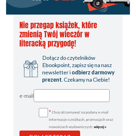
Nie przegap książek, które
zmienią Twój wieczór w
literacką przygodę!
Dołącz do czytelników
Ebookpoint, zapisz się na nasz
newsletter i
odbierz darmowy
prezent
. Czekamy na Ciebie!
e-mail
*
Chcę otrzymywać na podany e-mail
informacje o zniżkach, promocjach oraz
nowościach wydawniczych.
więcej »