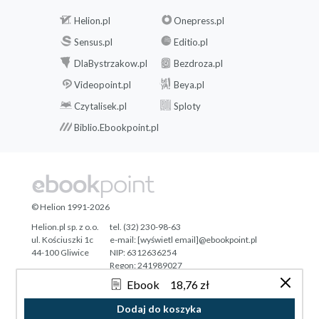
Helion.pl
Onepress.pl
Sensus.pl
Editio.pl
DlaBystrzakow.pl
Bezdroza.pl
Videopoint.pl
Beya.pl
Czytalisek.pl
Sploty
Biblio.Ebookpoint.pl
© Helion 1991-2026
Helion.pl sp. z o.o.
tel. (32) 230-98-63
ul. Kościuszki 1c
e-mail:
[wyświetl email]@ebookpoint.pl
44-100 Gliwice
NIP: 6312636254
Regon: 241989027
Ebook
18,76 zł
Designed with ♥ by
Tonik.pl
Dodaj do koszyka