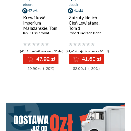
ebook
ebook
ebook
47 pkt
41 pkt
38 pkt
Krew i kość.
Zatruty kielich.
Ciemny E
Imperium
Cień Lewiatana.
Ciemny 
Malazańskie. Tom
Tom 1
1
5
Ian C. Esslemont
Robert Jackson Bennett
Chris Beck
(46,12 zł najniższa cena z 30 dni)
(41,40 zł najniższa cena z 30 dni)
(38,35 zł najni
47.92 zł
41.60 zł
3
59.90zł
(-20%)
52.00zł
(-20%)
48.00z