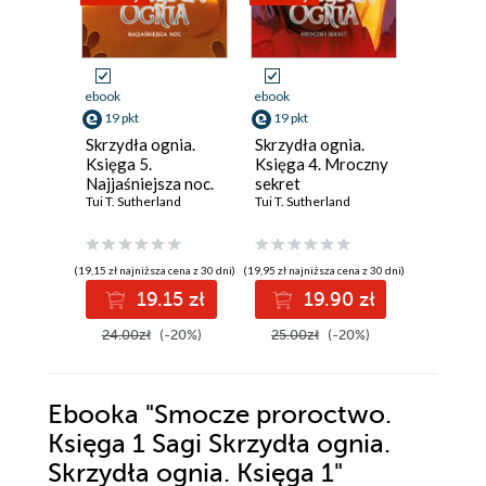
ebook
ebook
ebook
19 pkt
19 pkt
18 pkt
Skrzydła ognia.
Skrzydła ognia.
Skrzydła
Księga 5.
Księga 4. Mroczny
Księga 3
Najjaśniejsza noc.
sekret
królest
Saga Skrzydła
Tui T. Sutherland
Tui T. Sutherland
Tui T. Suth
ognia. Księga 5
(19,15 zł najniższa cena z 30 dni)
(19,95 zł najniższa cena z 30 dni)
(18,86 zł najni
19.15 zł
19.90 zł
1
24.00zł
(-20%)
25.00zł
(-20%)
23.70z
Ebooka
"Smocze proroctwo.
Księga 1 Sagi Skrzydła ognia.
Skrzydła ognia. Księga 1"