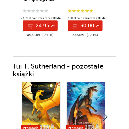
kryminalne
(24,95 zł najniższa cena z 30 dni)
(37,50 zł najniższa cena z 30 dni)
(25,54 zł najni
24.95 zł
30.00 zł
2
49.90zł
(-50%)
37.50zł
(-20%)
31.99z
Tui T. Sutherland - pozostałe
książki
Promocja
Promocja
Promocja