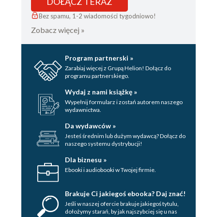
DOŁĄCZ TERAZ
Bez spamu, 1-2 wiadomości tygodniowo!
Zobacz więcej »
Program partnerski »
Zarabiaj więcej z Grupą Helion! Dołącz do
programu partnerskiego.
Wydaj z nami książkę »
Wypełnij formularz i zostań autorem naszego
wydawnictwa.
Da wydawców »
Jesteś średnim lub dużym wydawcą? Dołącz do
naszego systemu dystrybucji!
Dla biznesu »
Ebooki i audiobooki w Twojej firmie.
Brakuje Ci jakiegoś ebooka? Daj znać!
Jeśli w naszej ofercie brakuje jakiegoś tytulu,
dołożymy starań, by jak najszybciej się u nas