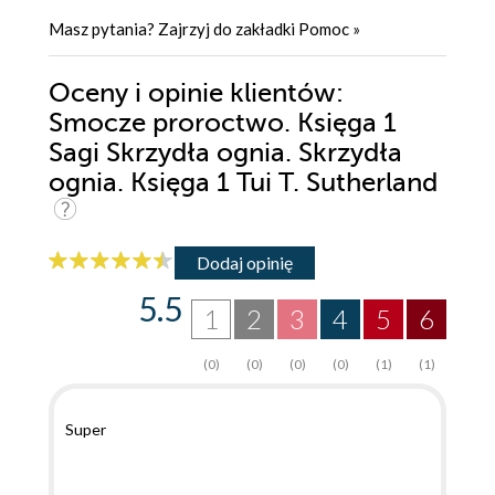
Masz pytania? Zajrzyj do zakładki
Pomoc
»
Oceny i opinie klientów:
Smocze proroctwo. Księga 1
Sagi Skrzydła ognia. Skrzydła
ognia. Księga 1 Tui T. Sutherland
Dodaj opinię
5.5
1
2
3
4
5
6
(0)
(0)
(0)
(0)
(1)
(1)
Super