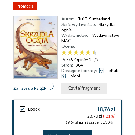
Promocja
Autor:
Tui T. Sutherland
Serie wydawnicze:
Skrzydła
ognia
Wydawnictwo:
Wydawnictwo
MAG
Ocena:
5.5
/
6
Opinie:
2
Stron:
304
Dostępne formaty:
ePub
Mobi
Czytaj fragment
Zajrzyj do książki
18,76 zł
Ebook
23,70 zł
(-21%)
19,64 zł najniższa cena z 30 dni