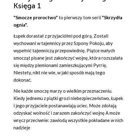
Księga 1
"Smocze proroctwo"
to pierwszy tom serii
"Skrzydła
ognia".
Łupek dorastał z przyjaciółmi pod górą. Zostali
wychowani w tajemnicy przez Szpony Pokoju, aby
wypełnić tajemniczą przepowiednię. Piątce małych
smocząt pisane jest zakończyć wojnę, która rozszalała
się między plemionami zamieszkującymi Pyrrię.
Niestety, nikt nie wie, w jaki sposób mają tego
dokonać.
Nie każde smoczę marzy o wielkim przeznaczeniu.
Kiedy jednemu z piątki grozi niebezpieczeństwo, Łupek
i jego przyjaciele postanawiają uciec. Może zdołają
odzyskać wolność i zarazem zakończyć wojnę A może
wręcz przeciwnie: zawiodą wszystkie pokładane w nich
nadzieje