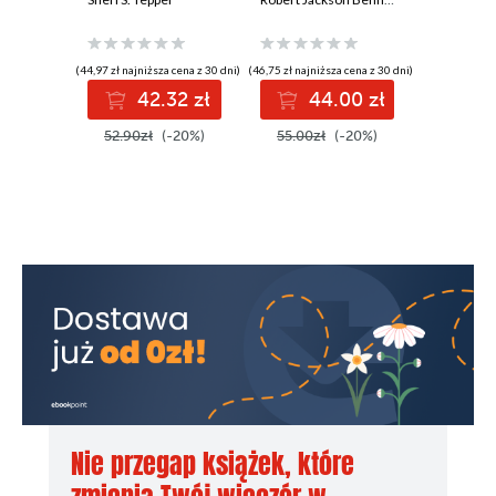
(44,97 zł najniższa cena z 30 dni)
(46,75 zł najniższa cena z 30 dni)
(55,42 zł najni
42.32 zł
44.00 zł
5
52.90zł
(-20%)
55.00zł
(-20%)
69.90z
Nie przegap książek, które