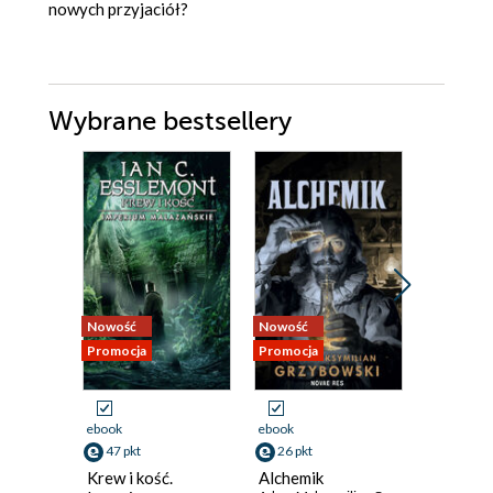
nowych przyjaciół?
Wybrane bestsellery
Nowość
Nowość
Nowość
Promocja
Promocja
Promocja
ebook
ebook
ebook
47 pkt
26 pkt
35 pkt
Krew i kość.
Alchemik
Agentka