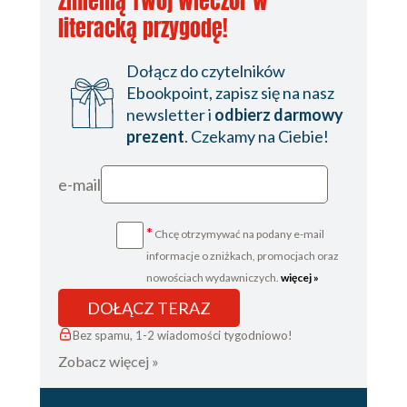
zmienią Twój wieczór w
literacką przygodę!
Dołącz do czytelników
Ebookpoint, zapisz się na nasz
newsletter i
odbierz darmowy
prezent
. Czekamy na Ciebie!
e-mail
*
Chcę otrzymywać na podany e-mail
informacje o zniżkach, promocjach oraz
nowościach wydawniczych.
więcej »
DOŁĄCZ TERAZ
Bez spamu, 1-2 wiadomości tygodniowo!
Zobacz więcej »