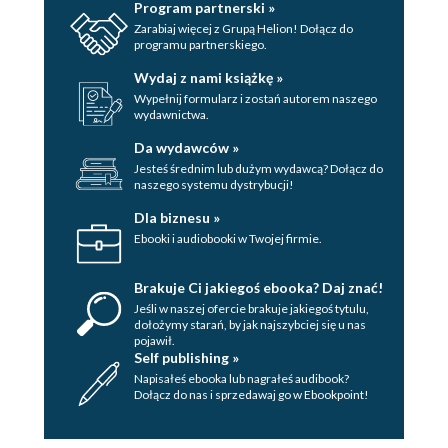
Program partnerski »
Zarabiaj więcej z Grupą Helion! Dołącz do
programu partnerskiego.
Wydaj z nami książkę »
Wypełnij formularz i zostań autorem naszego
wydawnictwa.
Da wydawców »
Jesteś średnim lub dużym wydawcą? Dołącz do
naszego systemu dystrybucji!
Dla biznesu »
Ebooki i audiobooki w Twojej firmie.
Brakuje Ci jakiegoś ebooka? Daj znać!
Jeśli w naszej ofercie brakuje jakiegoś tytulu,
dołożymy starań, by jak najszybciej się u nas
pojawił.
Self publishing »
Napisałeś ebooka lub nagrałeś audibook?
Dołącz do nas i sprzedawaj go w Ebookpoint!