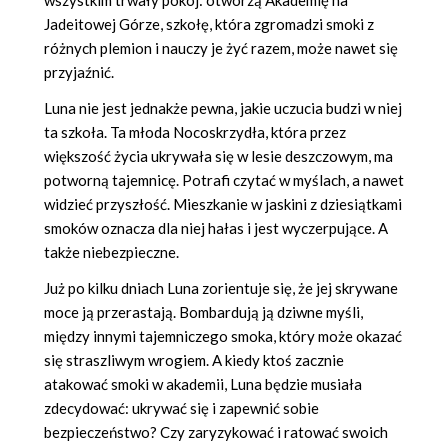
wszystkim trwały pokój: otworzą Akademię na
Jadeitowej Górze, szkołę, która zgromadzi smoki z
różnych plemion i nauczy je żyć razem, może nawet się
przyjaźnić.
Luna nie jest jednakże pewna, jakie uczucia budzi w niej
ta szkoła. Ta młoda Nocoskrzydła, która przez
większość życia ukrywała się w lesie deszczowym, ma
potworną tajemnicę. Potrafi czytać w myślach, a nawet
widzieć przyszłość. Mieszkanie w jaskini z dziesiątkami
smoków oznacza dla niej hałas i jest wyczerpujące. A
także niebezpieczne.
Już po kilku dniach Luna zorientuje się, że jej skrywane
moce ją przerastają. Bombardują ją dziwne myśli,
między innymi tajemniczego smoka, który może okazać
się straszliwym wrogiem. A kiedy ktoś zacznie
atakować smoki w akademii, Luna będzie musiała
zdecydować: ukrywać się i zapewnić sobie
bezpieczeństwo? Czy zaryzykować i ratować swoich