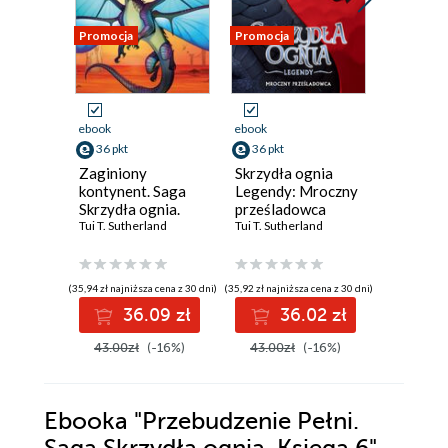
Promocja
Promocja
Promocja
ebook
ebook
ebook
36 pkt
36 pkt
33 pkt
Zaginiony
Skrzydła ognia
Smoczy 
kontynent. Saga
Legendy: Mroczny
Skrzydła
Skrzydła ognia.
prześladowca
Księga 
Księga 11
Tui T. Sutherland
Tui T. Sutherland
Tui T. Suth
(35,94 zł najniższa cena z 30 dni)
(35,92 zł najniższa cena z 30 dni)
(33,16 zł najni
36.09 zł
36.02 zł
3
43.00zł
(-16%)
43.00zł
(-16%)
39.99z
Ebooka
"Przebudzenie Pełni.