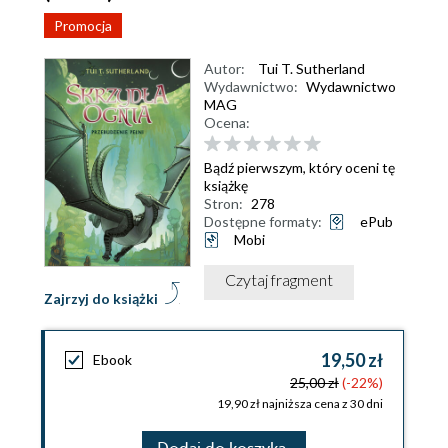
Promocja
Autor:
Tui T. Sutherland
Wydawnictwo:
Wydawnictwo
MAG
Ocena:
Bądź pierwszym, który oceni tę
książkę
Stron:
278
Dostępne formaty:
ePub
Mobi
Czytaj fragment
Zajrzyj do książki
19,50 zł
Ebook
25,00 zł
(-22%)
19,90 zł najniższa cena z 30 dni