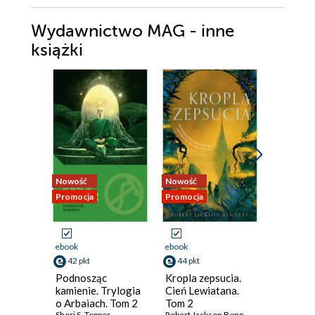
Wydawnictwo MAG - inne
książki
Nowość
Nowość
Promocja
Promocja
Promocja
ebook
ebook
ebook
42 pkt
44 pkt
59 pkt
Podnosząc
Kropla zepsucia.
Atlas ch
kamienie. Trylogia
Cień Lewiatana.
David Mitc
o Arbaiach. Tom 2
Tom 2
Sheri S. Tepper
Robert Jackson Bennett