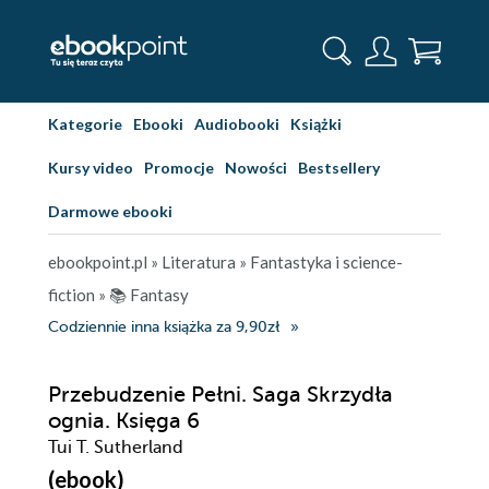
Kategorie
Ebooki
Audiobooki
Książki
Kursy video
Promocje
Nowości
Bestsellery
Darmowe ebooki
ebookpoint.pl
»
Literatura
»
Fantastyka i science-
fiction
»
📚 Fantasy
Codziennie inna książka za 9,90zł
Przebudzenie Pełni. Saga Skrzydła
ognia. Księga 6
Tui T. Sutherland
(ebook)