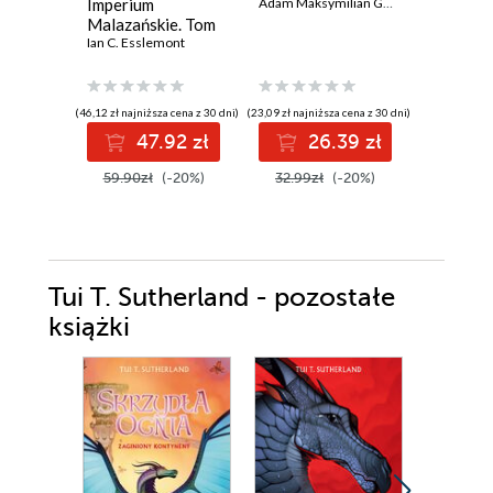
Imperium
Adam Maksymilian Grzybowski
złoczyńc
Malazańskie. Tom
Asysten
5
Ian C. Esslemont
złoczyńc
(46,12 zł najniższa cena z 30 dni)
(23,09 zł najniższa cena z 30 dni)
(33,59 zł najni
47.92 zł
26.39 zł
3
59.90zł
(-20%)
32.99zł
(-20%)
47.99z
Tui T. Sutherland - pozostałe
książki