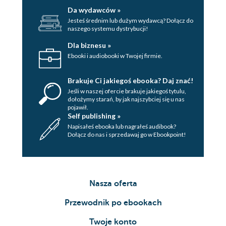
Da wydawców »
Jesteś średnim lub dużym wydawcą? Dołącz do
naszego systemu dystrybucji!
Dla biznesu »
Ebooki i audiobooki w Twojej firmie.
Brakuje Ci jakiegoś ebooka? Daj znać!
Jeśli w naszej ofercie brakuje jakiegoś tytulu,
dołożymy starań, by jak najszybciej się u nas
pojawił.
Self publishing »
Napisałeś ebooka lub nagrałeś audibook?
Dołącz do nas i sprzedawaj go w Ebookpoint!
Nasza oferta
Przewodnik po ebookach
Twoje konto