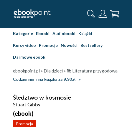
Kategorie
Ebooki
Audiobooki
Książki
Kursy video
Promocje
Nowości
Bestsellery
Darmowe ebooki
ebookpoint.pl
»
Dla dzieci
»
📚 Literatura przygodowa
Codziennie inna książka za 9,90zł
Śledztwo w kosmosie
Stuart Gibbs
(ebook)
Promocja