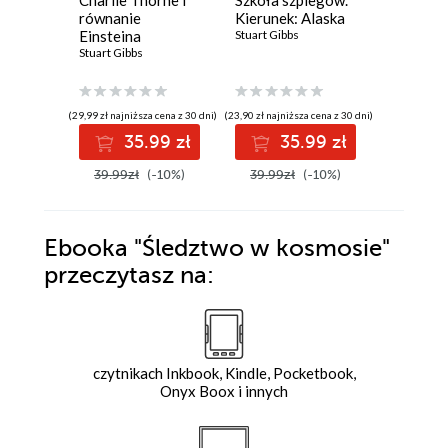
równanie
Kierunek: Alaska
Kierune
Einsteina
Stuart Gibbs
Stuart Gib
Stuart Gibbs
(29,99 zł najniższa cena z 30 dni)
(23,90 zł najniższa cena z 30 dni)
(19,90 zł najni
35.99 zł
35.99 zł
2
39.99zł
(-10%)
39.99zł
(-10%)
32.99z
Ebooka
"Śledztwo w kosmosie"
przeczytasz na:
czytnikach Inkbook, Kindle, Pocketbook,
Onyx Boox i innych