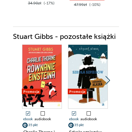
34.90zł
(-17%)
47.99zł
(-10%)
Stuart Gibbs - pozostałe książki
Promocja
Promocja
Promocja
ebook
audiobook
ebook
audiobook
ebook
aud
35 pkt
35 pkt
29 pkt
Charlie Thorne i
Szkoła szpiegów.
Szkoła s