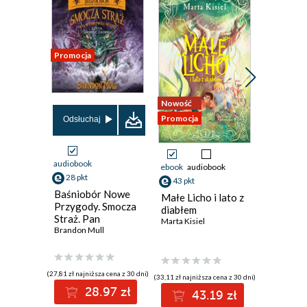
Promocja
Nowość
Nowość
Promocja
Odsłuchaj
Odsłuch
audiobook
audiobook
ebook
audiobook
28 pkt
34 pkt
43 pkt
Baśniobór Nowe
Podróże
Małe Licho i lato z
Przygody. Smocza
Dolittle
diabłem
Straż. Pan
Hugh Lofti
Marta Kisiel
Widmowej Wyspy.
Brandon Mull
Tom 3
(27,81 zł najniższa cena z 30 dni)
(33,11 zł najniższa cena z 30 dni)
28.97 zł
3
43.19 zł