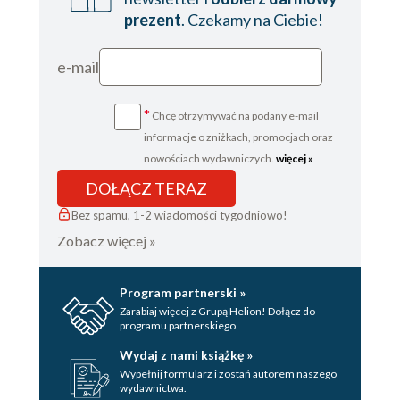
prezent
. Czekamy na Ciebie!
e-mail
*
Chcę otrzymywać na podany e-mail
informacje o zniżkach, promocjach oraz
nowościach wydawniczych.
więcej »
DOŁĄCZ TERAZ
Bez spamu, 1-2 wiadomości tygodniowo!
Zobacz więcej »
Program partnerski »
Zarabiaj więcej z Grupą Helion! Dołącz do
programu partnerskiego.
Wydaj z nami książkę »
Wypełnij formularz i zostań autorem naszego
wydawnictwa.