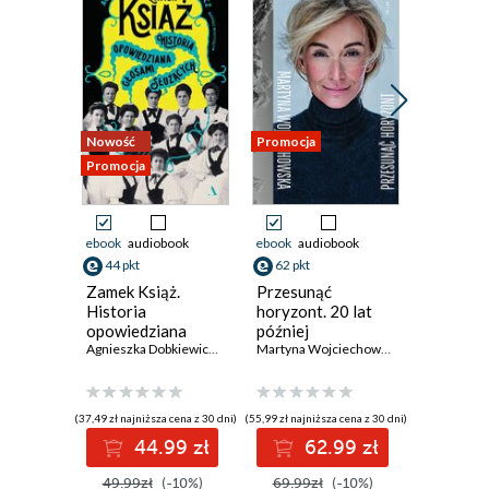
Nowość
Promocja
Promocja
Promocja
ebook
audiobook
ebook
audiobook
ebook
aud
44 pkt
62 pkt
35 pkt
Zamek Książ.
Przesunąć
444
Historia
horyzont. 20 lat
Maciej Si
opowiedziana
później
głosami służących
Agnieszka Dobkiewicz
,
Mateusz Mykytyszyn
Martyna Wojciechowska
(37,49 zł najniższa cena z 30 dni)
(55,99 zł najniższa cena z 30 dni)
(31,99 zł najni
44.99 zł
62.99 zł
3
49.99zł
(-10%)
69.99zł
(-10%)
39.99z