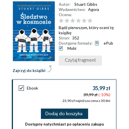
Autor:
Stuart Gibbs
Wydawnictwo:
Agora
Ocena:
Bądź pierwszym, który oceni tę
książkę
Stron:
352
Dostępne formaty:
ePub
Mobi
Czytaj fragment
Zajrzyj do książki
35,99 zł
Ebook
39,99 zł
(-10%)
23,90 zł najniższa cena z 30 dni
Dodaj do koszyka
Dostępny natychmiast po opłaceniu zakupu