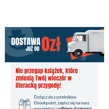
Nie przegap książek, które
zmienią Twój wieczór w
literacką przygodę!
Dołącz do czytelników
Ebookpoint, zapisz się na nasz
newsletter i
odbierz darmowy