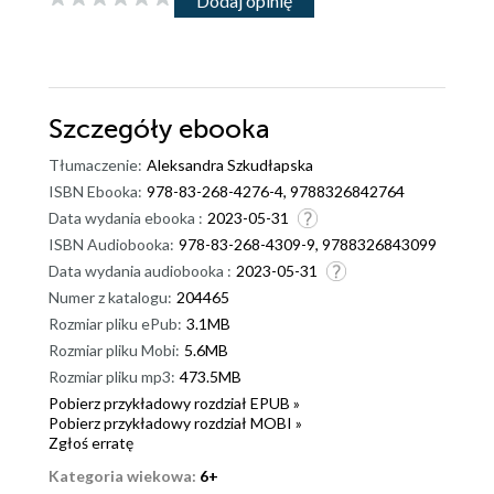
Dodaj opinię
Szczegóły
ebooka
Tłumaczenie:
Aleksandra Szkudłapska
ISBN Ebooka:
978-83-268-4276-4, 9788326842764
Data wydania ebooka :
2023-05-31
ISBN Audiobooka:
978-83-268-4309-9, 9788326843099
Data wydania audiobooka :
2023-05-31
Numer z katalogu:
204465
Rozmiar pliku ePub:
3.1MB
Rozmiar pliku Mobi:
5.6MB
Rozmiar pliku mp3:
473.5MB
Pobierz przykładowy rozdział EPUB »
Pobierz przykładowy rozdział MOBI »
Zgłoś erratę
Kategoria wiekowa:
6+