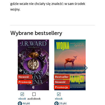
gdzie wcale nie chciały się znaleźć: w sam środek
wojny.
Wybrane bestsellery
Nowość
Bestseller
Nowość
Promocja
Nowość
Promocja
Promocja
ebook
audiobook
ebook
ebook
46 pkt
28 pkt
42 pkt