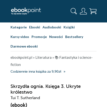
Kategorie
Ebooki
Audiobooki
Książki
Kursy video
Promocje
Nowości
Bestsellery
Darmowe ebooki
ebookpoint.pl
»
Literatura
»
📚 Fantastyka i science-
fiction
Codziennie inna książka za 9,90zł
Skrzydła ognia. Księga 3. Ukryte
królestwo
Tui T. Sutherland
(ebook)