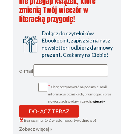
Nie przegap książek, które
zmienią Twój wieczór w
literacką przygodę!
Dołącz do czytelników
Ebookpoint, zapisz się na nasz
newsletter i
odbierz darmowy
prezent
. Czekamy na Ciebie!
e-mail
*
Chcę otrzymywać na podany e-mail
informacje o zniżkach, promocjach oraz
nowościach wydawniczych.
więcej »
DOŁĄCZ TERAZ
Bez spamu, 1-2 wiadomości tygodniowo!
Zobacz więcej »