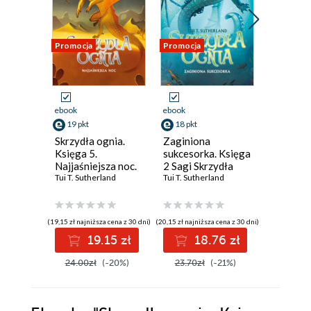
Promocja
Promocja
Promocja
ebook
ebook
ebook
19 pkt
18 pkt
19 pkt
Skrzydła ognia.
Zaginiona
Skrzydła
Księga 5.
sukcesorka. Księga
Księga 
Najjaśniejsza noc.
2 Sagi Skrzydła
sekret
Saga Skrzydła
Tui T. Sutherland
ognia
Tui T. Sutherland
Tui T. Suth
ognia. Księga 5
(19,15 zł najniższa cena z 30 dni)
(20,15 zł najniższa cena z 30 dni)
(19,95 zł najni
19.15 zł
18.76 zł
1
24.00zł
(-20%)
23.70zł
(-21%)
25.00z