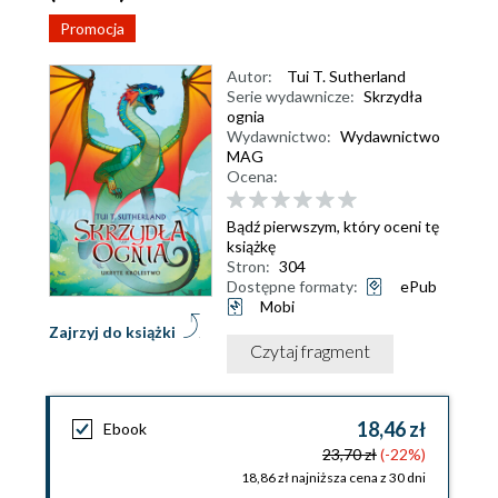
Promocja
Autor:
Tui T. Sutherland
Serie wydawnicze:
Skrzydła
ognia
Wydawnictwo:
Wydawnictwo
MAG
Ocena:
Bądź pierwszym, który oceni tę
książkę
Stron:
304
Dostępne formaty:
ePub
Mobi
Zajrzyj do książki
Czytaj fragment
18,46 zł
Ebook
23,70 zł
(-22%)
18,86 zł najniższa cena z 30 dni