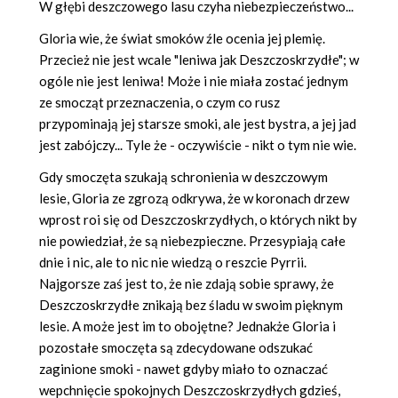
W głębi deszczowego lasu czyha niebezpieczeństwo...
Gloria wie, że świat smoków źle ocenia jej plemię.
Przecież nie jest wcale "leniwa jak Deszczoskrzydłe"; w
ogóle nie jest leniwa! Może i nie miała zostać jednym
ze smocząt przeznaczenia, o czym co rusz
przypominają jej starsze smoki, ale jest bystra, a jej jad
jest zabójczy... Tyle że - oczywiście - nikt o tym nie wie.
Gdy smoczęta szukają schronienia w deszczowym
lesie, Gloria ze zgrozą odkrywa, że w koronach drzew
wprost roi się od Deszczoskrzydłych, o których nikt by
nie powiedział, że są niebezpieczne. Przesypiają całe
dnie i nic, ale to nic nie wiedzą o reszcie Pyrrii.
Najgorsze zaś jest to, że nie zdają sobie sprawy, że
Deszczoskrzydłe znikają bez śladu w swoim pięknym
lesie. A może jest im to obojętne? Jednakże Gloria i
pozostałe smoczęta są zdecydowane odszukać
zaginione smoki - nawet gdyby miało to oznaczać
wepchnięcie spokojnych Deszczoskrzydłych gdzieś,