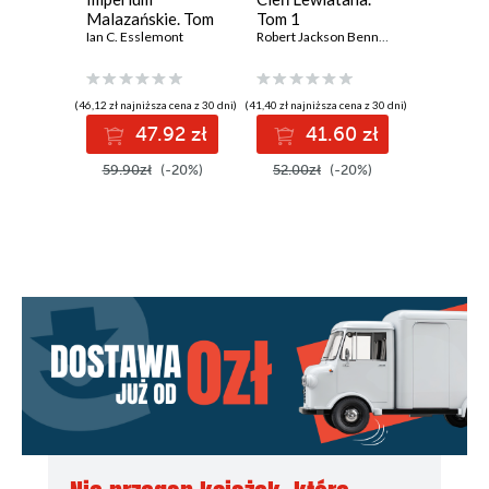
Malazańskie. Tom
Tom 1
1
5
Ian C. Esslemont
Robert Jackson Bennett
Chris Beck
(46,12 zł najniższa cena z 30 dni)
(41,40 zł najniższa cena z 30 dni)
(38,35 zł najni
47.92 zł
41.60 zł
3
59.90zł
(-20%)
52.00zł
(-20%)
48.00z