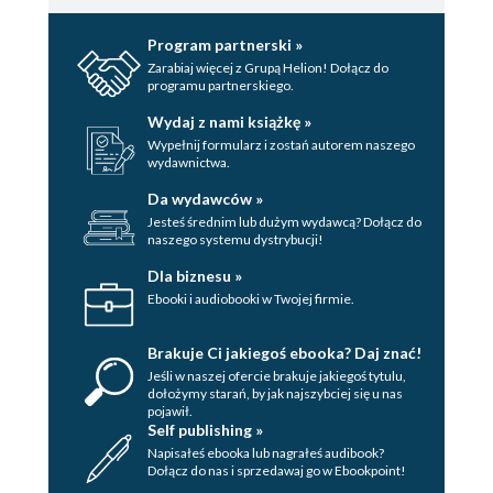
Program partnerski »
Zarabiaj więcej z Grupą Helion! Dołącz do
programu partnerskiego.
Wydaj z nami książkę »
Wypełnij formularz i zostań autorem naszego
wydawnictwa.
Da wydawców »
Jesteś średnim lub dużym wydawcą? Dołącz do
naszego systemu dystrybucji!
Dla biznesu »
Ebooki i audiobooki w Twojej firmie.
Brakuje Ci jakiegoś ebooka? Daj znać!
Jeśli w naszej ofercie brakuje jakiegoś tytulu,
dołożymy starań, by jak najszybciej się u nas
pojawił.
Self publishing »
Napisałeś ebooka lub nagrałeś audibook?
Dołącz do nas i sprzedawaj go w Ebookpoint!