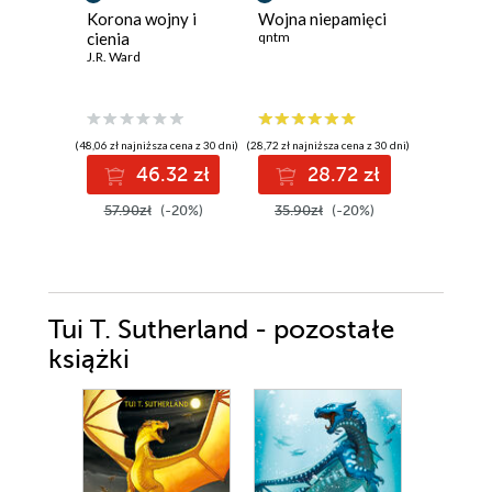
Korona wojny i
Wojna niepamięci
Podnosz
cienia
qntm
kamienie
J.R. Ward
o Arbaia
Sheri S. T
(48,06 zł najniższa cena z 30 dni)
(28,72 zł najniższa cena z 30 dni)
(44,97 zł najni
46.32 zł
28.72 zł
4
57.90zł
(-20%)
35.90zł
(-20%)
52.90z
Tui T. Sutherland - pozostałe
książki