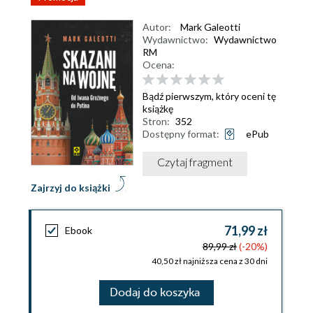
Autor:
Mark Galeotti
Wydawnictwo:
Wydawnictwo
RM
Ocena:
Bądź pierwszym, który oceni tę
książkę
Stron:
352
Dostępny format:
ePub
Czytaj fragment
Zajrzyj do książki
71,99 zł
Ebook
89,99 zł
(-20%)
40,50 zł najniższa cena z 30 dni
Dodaj do koszyka