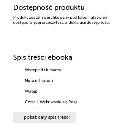
Dostępność produktu
Produkt został zweryfikowany pod kątem ułatwień
dostępu więcej przeczytasz w
deklaracji dostępności
.
Spis treści
ebooka
Wstęp od tłumacza
Nota od autora
Wstęp
Część I. Wykuwanie się Rosji
Rozdział 1. Narodziny Rusi
pokaż cały spis treści
Rozdział 2. Wojny książąt
Rozdział 3. Krucjaty północne
Rozdział 4. Zagrożenie ze stepu