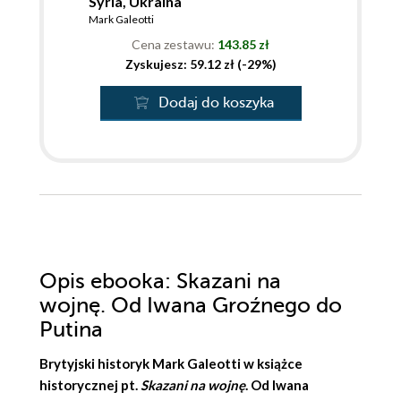
Syria, Ukraina
Mark Galeotti
Cena zestawu:
143.85 zł
Zyskujesz: 59.12 zł (-29%)
Dodaj do koszyka
Opis
ebooka
: Skazani na
wojnę. Od Iwana Groźnego do
Putina
Brytyjski historyk
Mark Galeotti
w książce
historycznej pt.
Skazani na wojnę
. Od Iwana