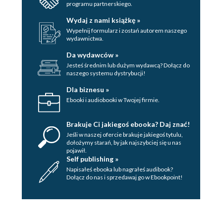
programu partnerskiego.
Wydaj z nami książkę »
Wypełnij formularz i zostań autorem naszego
wydawnictwa.
Da wydawców »
Jesteś średnim lub dużym wydawcą? Dołącz do
naszego systemu dystrybucji!
Dla biznesu »
Ebooki i audiobooki w Twojej firmie.
Brakuje Ci jakiegoś ebooka? Daj znać!
Jeśli w naszej ofercie brakuje jakiegoś tytulu,
dołożymy starań, by jak najszybciej się u nas
pojawił.
Self publishing »
Napisałeś ebooka lub nagrałeś audibook?
Dołącz do nas i sprzedawaj go w Ebookpoint!