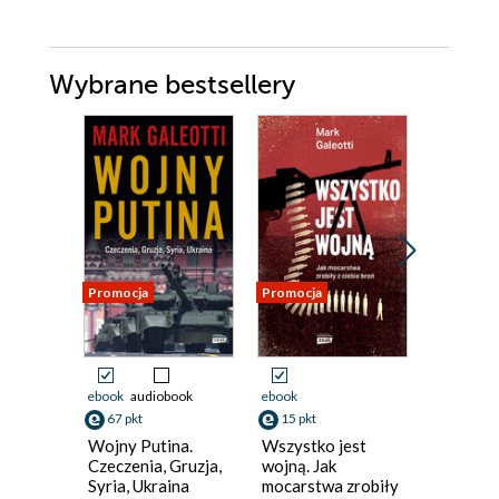
Wybrane bestsellery
Promocja
Promocja
Promocja
ebook
audiobook
ebook
ebook
67 pkt
15 pkt
70 pkt
Wojny Putina.
Wszystko jest
Żelazny
Czeczenia, Gruzja,
wojną. Jak
David Ball
Syria, Ukraina
mocarstwa zrobiły