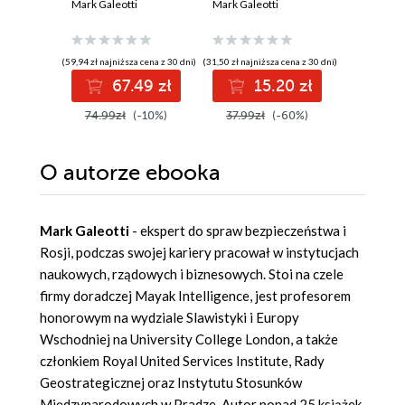
Mark Galeotti
z ciebie broń
Mark Galeotti
(59,94 zł najniższa cena z 30 dni)
(31,50 zł najniższa cena z 30 dni)
(64,73 zł najni
67.49 zł
15.20 zł
7
74.99zł
(-10%)
37.99zł
(-60%)
89.90z
O autorze
ebooka
Mark Galeotti
- ekspert do spraw bezpieczeństwa i
Rosji, podczas swojej kariery pracował w instytucjach
naukowych, rządowych i biznesowych. Stoi na czele
firmy doradczej Mayak Intelligence, jest profesorem
honorowym na wydziale Slawistyki i Europy
Wschodniej na University College London, a także
członkiem Royal United Services Institute, Rady
Geostrategicznej oraz Instytutu Stosunków
Międzynarodowych w Pradze. Autor ponad 25 książek,