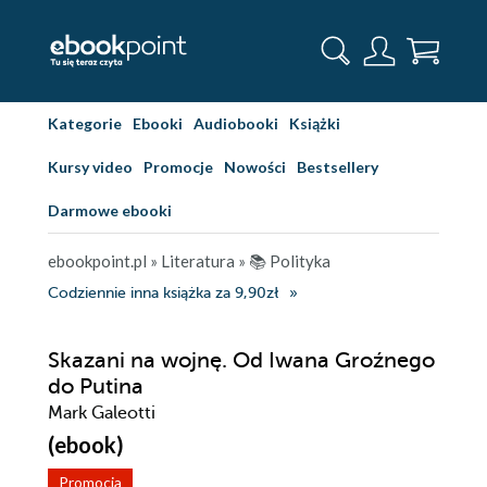
Kategorie
Ebooki
Audiobooki
Książki
Kursy video
Promocje
Nowości
Bestsellery
Darmowe ebooki
ebookpoint.pl
»
Literatura
»
📚 Polityka
Codziennie inna książka za 9,90zł
Skazani na wojnę. Od Iwana Groźnego
do Putina
Mark Galeotti
(ebook)
Promocja