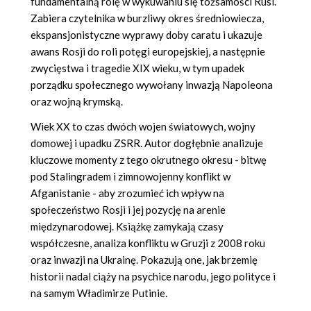
fundamentalną rolę w wykuwaniu się tożsamości Rusi.
Zabiera czytelnika w burzliwy okres średniowiecza,
ekspansjonistyczne wyprawy doby caratu i ukazuje
awans Rosji do roli potęgi europejskiej, a następnie
zwycięstwa i tragedie XIX wieku, w tym upadek
porządku społecznego wywołany inwazją Napoleona
oraz wojną krymską.
Wiek XX to czas dwóch wojen światowych, wojny
domowej i upadku ZSRR. Autor dogłębnie analizuje
kluczowe momenty z tego okrutnego okresu - bitwę
pod Stalingradem i zimnowojenny konflikt w
Afganistanie - aby zrozumieć ich wpływ na
społeczeństwo Rosji i jej pozycję na arenie
międzynarodowej. Książkę zamykają czasy
współczesne, analiza konfliktu w Gruzji z 2008 roku
oraz inwazji na Ukrainę. Pokazują one, jak brzemię
historii nadal ciąży na psychice narodu, jego polityce i
na samym Władimirze Putinie.