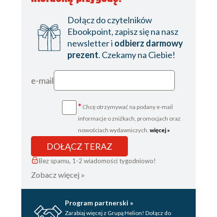
Dołącz do czytelników
Ebookpoint, zapisz się na nasz
newsletter i
odbierz darmowy
prezent
. Czekamy na Ciebie!
e-mail
*
Chcę otrzymywać na podany e-mail
informacje o zniżkach, promocjach oraz
nowościach wydawniczych.
więcej »
DOŁĄCZ TERAZ
Bez spamu, 1-2 wiadomości tygodniowo!
Zobacz więcej »
Program partnerski »
Zarabiaj więcej z Grupą Helion! Dołącz do