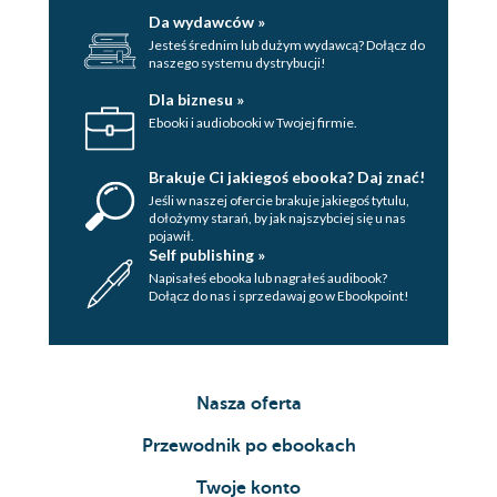
Da wydawców »
Jesteś średnim lub dużym wydawcą? Dołącz do
naszego systemu dystrybucji!
Dla biznesu »
Ebooki i audiobooki w Twojej firmie.
Brakuje Ci jakiegoś ebooka? Daj znać!
Jeśli w naszej ofercie brakuje jakiegoś tytulu,
dołożymy starań, by jak najszybciej się u nas
pojawił.
Self publishing »
Napisałeś ebooka lub nagrałeś audibook?
Dołącz do nas i sprzedawaj go w Ebookpoint!
Nasza oferta
Przewodnik po ebookach
Twoje konto