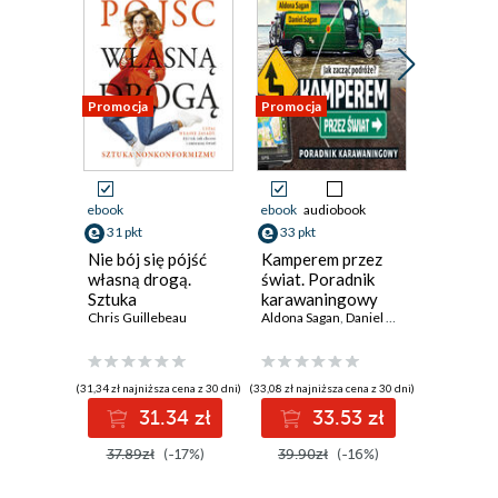
Promocja
Promocja
Promocja
Przedspr
ebook
ebook
audiobook
ebook
aud
31 pkt
33 pkt
30 pkt
Nie bój się pójść
Kamperem przez
Puste r
własną drogą.
świat. Poradnik
Anna Klej
Sztuka
karawaningowy
nonkonformizmu
Chris Guillebeau
Aldona Sagan
,
Daniel Sagan
(31,34 zł najniższa cena z 30 dni)
(33,08 zł najniższa cena z 30 dni)
(30,72 zł najni
31.34 zł
33.53 zł
3
Do 1
37.89zł
(-17%)
39.90zł
(-16%)
Oszczęd
W real