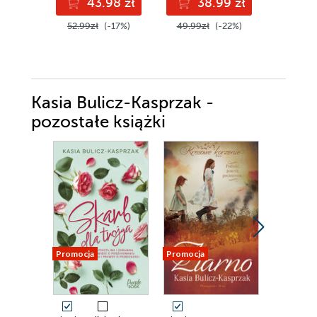
43.98 zł
38.99 zł
4
52.99zł
(-17%)
49.99zł
(-22%)
49.90z
Kasia Bulicz-Kasprzak -
pozostałe książki
Promocja
Promocja
Promocja