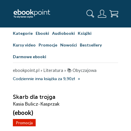
Kategorie
Ebooki
Audiobooki
Książki
Kursy video
Promocje
Nowości
Bestsellery
Darmowe ebooki
ebookpoint.pl
»
Literatura
»
📚 Obyczajowa
Codziennie inna książka za 9,90zł
Skarb dla trojga
Kasia Bulicz-Kasprzak
(ebook)
Promocja