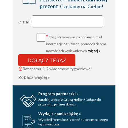
prezent
. Czekamy na Ciebie!
e-mail
*
Chcę otrzymywać na podany e-mail
informacje o zniżkach, promocjach oraz
nowościach wydawniczych.
więcej »
DOŁĄCZ TERAZ
Bez spamu, 1-2 wiadomości tygodniowo!
Zobacz więcej »
Program partnerski »
Zarabiaj więcej z Grupą Helion! Dołącz do
programu partnerskiego.
Wydaj z nami książkę »
Wypełnij formularz i zostań autorem naszego
wydawnictwa.