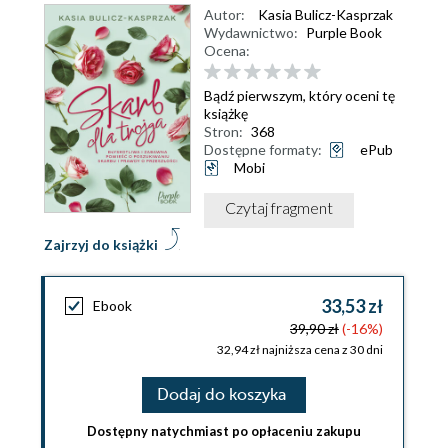
Autor:
Kasia Bulicz-Kasprzak
Wydawnictwo:
Purple Book
Ocena:
Bądź pierwszym, który oceni tę
książkę
Stron:
368
Dostępne formaty:
ePub
Mobi
Czytaj fragment
Zajrzyj do książki
33,53 zł
Ebook
39,90 zł
(-16%)
32,94 zł najniższa cena z 30 dni
Dodaj do koszyka
Dostępny natychmiast po opłaceniu zakupu