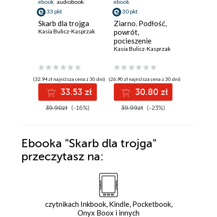
ebook
audiobook
ebook
ebook
aud
33 pkt
30 pkt
32 pkt
Skarb dla trojga
Ziarno. Podłość,
Plewy. N
Kasia Bulicz-Kasprzak
powrót,
nafta, n
pocieszenie
Kasia Buli
Kasia Bulicz-Kasprzak
(32,94 zł najniższa cena z 30 dni)
(26,90 zł najniższa cena z 30 dni)
(27,90 zł najni
33.53 zł
30.80 zł
3
39.90zł
(-16%)
39.99zł
(-23%)
41.60z
Ebooka
"Skarb dla trojga"
przeczytasz na:
czytnikach Inkbook, Kindle, Pocketbook,
Onyx Boox i innych