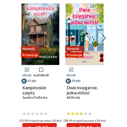
Nowość
Nowość
Nowość
Promocja
Promocja
Promocja
ebook
audiobook
ebook
ebook
aud
43 pkt
38 pkt
40 pkt
Kampinoskie
Dwie księgarnie,
Dama z 
szepty
jedna miłość
Sylwia Win
Sandra Podleska
Ali Brady
(52,99 zł najniższa cena z 30 dni)
(38,49 zł najniższa cena z 30 dni)
(40,92 zł najni