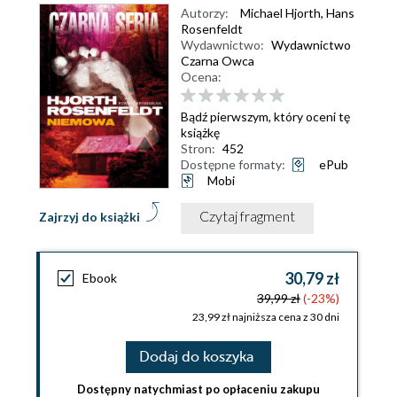
Autorzy:
Michael Hjorth
,
Hans
Rosenfeldt
Wydawnictwo:
Wydawnictwo
Czarna Owca
Ocena:
Bądź pierwszym, który oceni tę
książkę
Stron:
452
Dostępne formaty:
ePub
Mobi
Czytaj fragment
Zajrzyj do książki
30,79 zł
Ebook
39,99 zł
(-23%)
23,99 zł najniższa cena z 30 dni
Dodaj do koszyka
Dostępny natychmiast po opłaceniu zakupu