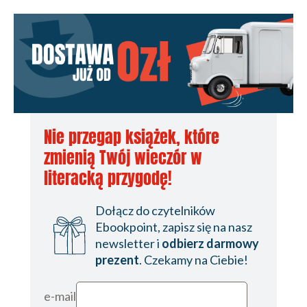
Nie przegap książek, które
zmienią Twój wieczór w
literacką przygodę!
Dołącz do czytelników
Ebookpoint, zapisz się na nasz
newsletter i
odbierz darmowy
prezent
. Czekamy na Ciebie!
e-mail