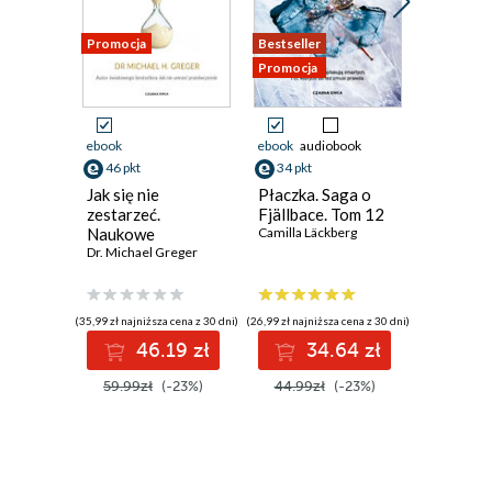
Promocja
Bestseller
Promocja
Promocja
ebook
ebook
audiobook
ebook
46 pkt
34 pkt
46 pkt
Jak się nie
Płaczka. Saga o
Sarum. 
zestarzeć.
Fjällbace. Tom 12
Anglii. 
Naukowe
Camilla Läckberg
Edward Ru
podejście do
Dr. Michael Greger
zachowania
zdrowia mimo
upływu lat
(35,99 zł najniższa cena z 30 dni)
(26,99 zł najniższa cena z 30 dni)
(35,99 zł najni
46.19 zł
34.64 zł
4
59.99zł
(-23%)
44.99zł
(-23%)
59.99z