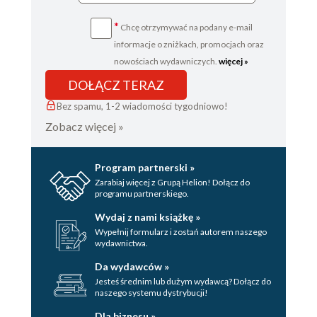
*
Chcę otrzymywać na podany e-mail
informacje o zniżkach, promocjach oraz
nowościach wydawniczych.
więcej »
DOŁĄCZ TERAZ
Bez spamu, 1-2 wiadomości tygodniowo!
Zobacz więcej »
Program partnerski »
Zarabiaj więcej z Grupą Helion! Dołącz do
programu partnerskiego.
Wydaj z nami książkę »
Wypełnij formularz i zostań autorem naszego
wydawnictwa.
Da wydawców »
Jesteś średnim lub dużym wydawcą? Dołącz do
naszego systemu dystrybucji!
Dla biznesu »