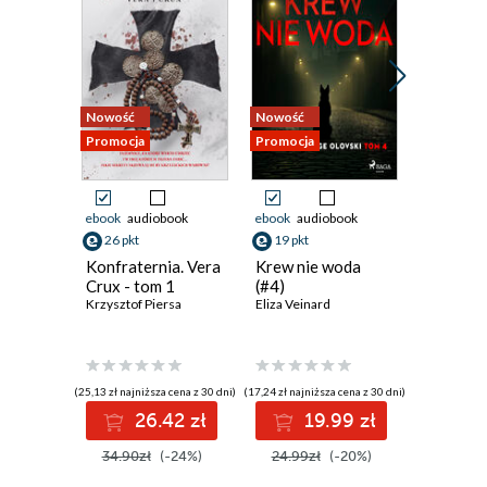
Nowość
Nowość
Bestseller
Promocja
Promocja
Nowość
Promocja
ebook
audiobook
ebook
audiobook
ebook
26 pkt
19 pkt
30 pkt
Konfraternia. Vera
Krew nie woda
Przybys
Crux - tom 1
(#4)
Keigo Hig
Krzysztof Piersa
Eliza Veinard
(25,13 zł najniższa cena z 30 dni)
(17,24 zł najniższa cena z 30 dni)
(30,08 zł najni
26.42 zł
19.99 zł
3
34.90zł
(-24%)
24.99zł
(-20%)
44.90z