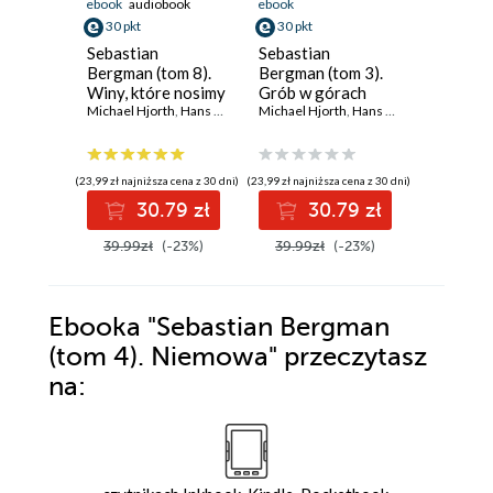
ebook
audiobook
ebook
ebook
30 pkt
30 pkt
30 pkt
Sebastian
Sebastian
Sebasti
Bergman (tom 8).
Bergman (tom 3).
Bergman 
Winy, które nosimy
Grób w górach
Najwyżs
Michael Hjorth
,
Hans Rosenfeldt
Michael Hjorth
,
Hans Rosenfeldt
sprawie
Hans Rose
(23,99 zł najniższa cena z 30 dni)
(23,99 zł najniższa cena z 30 dni)
(23,99 zł najni
30.79 zł
30.79 zł
3
39.99zł
(-23%)
39.99zł
(-23%)
39.99z
Ebooka
"Sebastian Bergman
(tom 4). Niemowa"
przeczytasz
na: