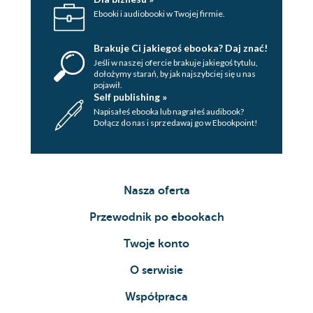
Ebooki i audiobooki w Twojej firmie.
Brakuje Ci jakiegoś ebooka? Daj znać!
Jeśli w naszej ofercie brakuje jakiegoś tytulu,
dołożymy starań, by jak najszybciej się u nas
pojawił.
Self publishing »
Napisałeś ebooka lub nagrałeś audibook?
Dołącz do nas i sprzedawaj go w Ebookpoint!
Nasza oferta
Przewodnik po ebookach
Twoje konto
O serwisie
Współpraca