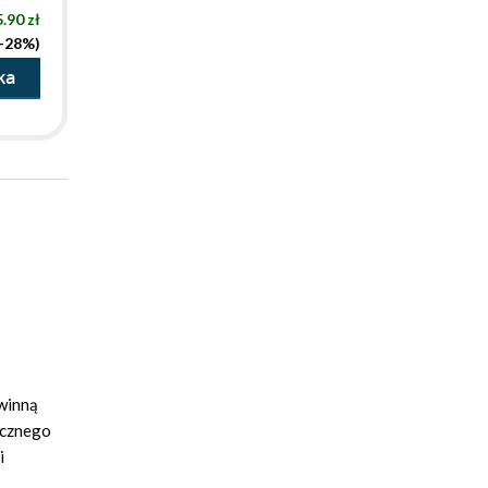
.90 zł
(-28%)
ka
ewinną
ycznego
i