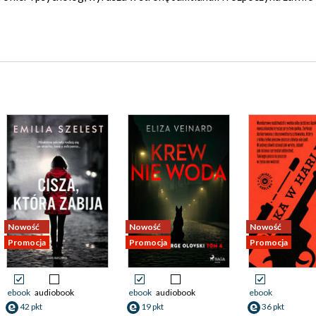
Nowość
Nowość
Nowość
Promocja
Promocja
Promocja
ebook
audiobook
ebook
audiobook
ebook
42 pkt
19 pkt
36 pkt