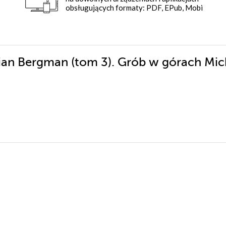
obsługujących formaty: PDF, EPub, Mobi
tian Bergman (tom 3). Grób w górach Mic