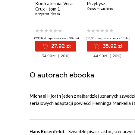
Konfraternia. Vera
Przybysz
Crux - tom 1
Keigo Higashino
Krzyztof Piersa
(23,38 zł najniższa cena z 30 dni)
(30,08 zł najniższa cena z 30 dni)
27.92 zł
35.92 zł
34.90zł
(-20%)
44.90zł
(-20%)
O autorach
ebooka
Michael Hjorth
jeden z najbardziej uznanych szwedz
serialowych adaptacji powieści Henninga Mankella i 
Hans Rosenfeldt
- Szwedzki pisarz, aktor, scenarzy