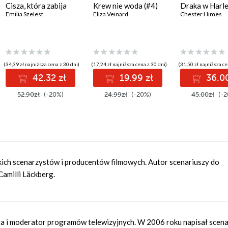
Cisza, która zabija
Krew nie woda (#4)
Draka w Harl
Emilia Szelest
Eliza Veinard
Chester Himes
(34,39 zł najniższa cena z 30 dni)
(17,24 zł najniższa cena z 30 dni)
(31,50 zł najniższa ce
42.32 zł
19.99 zł
36.00
52.90zł
(-20%)
24.99zł
(-20%)
45.00zł
(-2
kich scenarzystów i producentów filmowych. Autor scenariuszy do
Camilli Läckberg.
sta i moderator programów telewizyjnych. W 2006 roku napisał scena