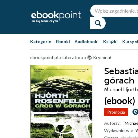
Kategorie
Ebooki
Audiobooki
Książki
Kursy v
ebookpoint.pl
»
Literatura
»
📚 Kryminał
Sebasti
górach
Michael Hjorth
(ebook)
Promocja
Autorzy:
Michae
Wydawnictwo:
W
Ocena: