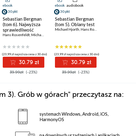
ebook
ebook
audiobook
30 pkt
30 pkt
Sebastian Bergman
Sebastian Bergman
(tom 6). Najwyższa
(tom 5). Oblany test
sprawiedliwość
Michael Hjorth
,
Hans Rosenfeldt
Hans Rosenfeldt
,
Michael Hjorth
(23,99 zł najniższa cena z 30 dni)
(23,99 zł najniższa cena z 30 dni)
30.79 zł
30.79 zł
39.99zł
(-23%)
39.99zł
(-23%)
m 3). Grób w górach"
przeczytasz na:
systemach Windows, Android, iOS,
HarmonyOS
na dowolnych urządzeniach i aplikacjach