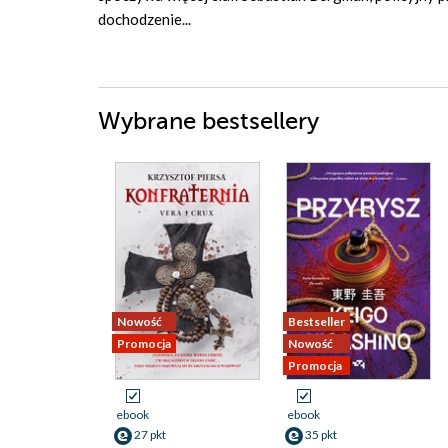
dochodzenie...
Wybrane bestsellery
Nowość
Bestseller
Promocja
Nowość
Promocja
ebook
ebook
27 pkt
35 pkt