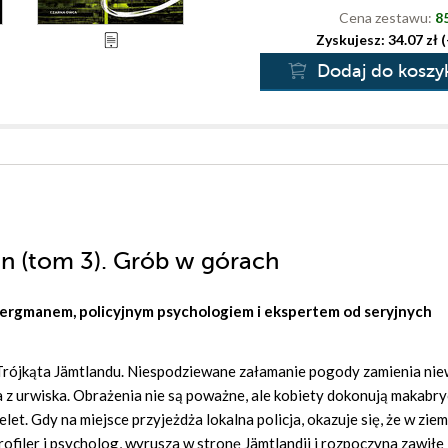
Cena zestawu:
85
Zyskujesz: 34.07 zł 
Dodaj do koszy
n (tom 3). Grób w górach
Bergmanem, policyjnym psychologiem i ekspertem od seryjnych
m Trójkąta Jämtlandu. Niespodziewane załamanie pogody zamienia ni
a z urwiska. Obrażenia nie są poważne, ale kobiety dokonują makabr
elet. Gdy na miejsce przyjeżdża lokalna policja, okazuje się, że w ziem
rofiler i psycholog, wyrusza w stronę Jämtlandii i rozpoczyna zawiłe