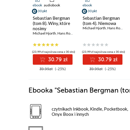
ebook
audiobook
ebook
30 pkt
30 pkt
Sebastian Bergman
Sebastian Bergman
(tom 8). Winy, które
(tom 4). Niemowa
nosimy
Michael Hjorth
,
Hans Rosenfeldt
Michael Hjorth
,
Hans Rosenfeldt
(23,99 zł najniższa cena z 30 dni)
(23,99 zł najniższa cena z 30 dni)
30.79 zł
30.79 zł
39.99zł
(-23%)
39.99zł
(-23%)
Ebooka
"Sebastian Bergman (to
czytnikach Inkbook, Kindle, Pocketbook,
Onyx Boox i innych