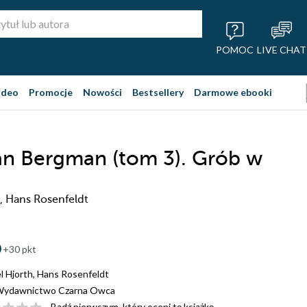
POMOC
LIVE CHAT
ideo
Promocje
Nowości
Bestsellery
Darmowe ebooki
an Bergman (tom 3). Grób w
, Hans Rosenfeldt
+30 pkt
l Hjorth
,
Hans Rosenfeldt
ydawnictwo Czarna Owca
Bądź pierwszym, który oceni tę książkę