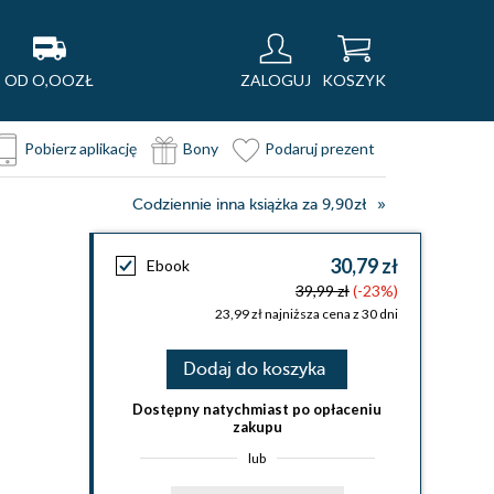
OD O,OOZŁ
ZALOGUJ
KOSZYK
Pobierz aplikację
Bony
Podaruj prezent
Codziennie inna książka za 9,90zł
30,79 zł
Ebook
39,99 zł
(-23%)
23,99 zł najniższa cena z 30 dni
Dodaj do koszyka
Dostępny natychmiast po opłaceniu
zakupu
lub