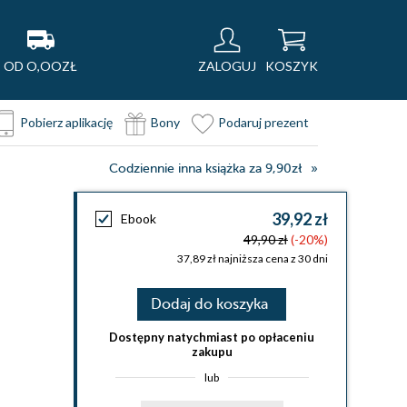
OD O,OOZŁ
ZALOGUJ
KOSZYK
Pobierz aplikację
Bony
Podaruj prezent
Codziennie inna książka za 9,90zł
39,92 zł
Ebook
49,90 zł
(-20%)
37,89 zł najniższa cena z 30 dni
Dodaj do koszyka
Dostępny natychmiast po opłaceniu
zakupu
lub