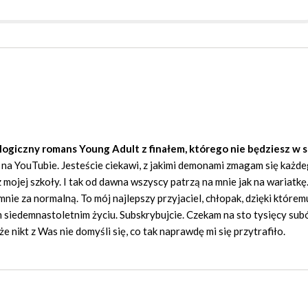
ologiczny romans Young Adult z finałem, którego nie będziesz w 
 na YouTubie. Jesteście ciekawi, z jakimi demonami zmagam się każd
 z mojej szkoły. I tak od dawna wszyscy patrzą na mnie jak na wariatkę
mnie za normalną. To mój najlepszy przyjaciel, chłopak, dzięki którem
siedemnastoletnim życiu. Subskrybujcie. Czekam na sto tysięcy sub
nikt z Was nie domyśli się, co tak naprawdę mi się przytrafiło.