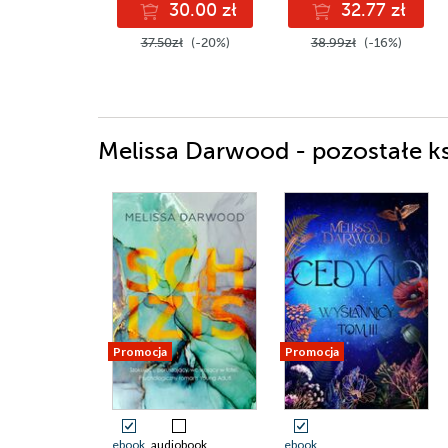
30.00 zł
32.77 zł
37.50zł
(-20%)
38.99zł
(-16%)
Melissa Darwood - pozostałe ks
Promocja
Promocja
ebook
audiobook
ebook