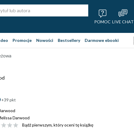
POMOC
LIVE CHAT
ideo
Promocje
Nowości
Bestsellery
Darmowe ebooki
ieżowa
od
+39 pkt
 Darwood
elissa Darwood
Bądź pierwszym, który oceni tę książkę