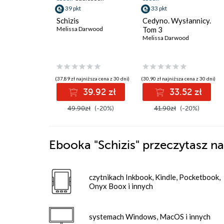
39 pkt
33 pkt
Schizis
Cedyno. Wysłannicy.
Melissa Darwood
Tom 3
Melissa Darwood
(37,89 zł najniższa cena z 30 dni)
(30,90 zł najniższa cena z 30 dni)
39.92 zł
33.52 zł
49.90zł
(-20%)
41.90zł
(-20%)
Ebooka
"Schizis"
przeczytasz na
czytnikach Inkbook, Kindle, Pocketbook,
Onyx Boox i innych
systemach Windows, MacOS i innych