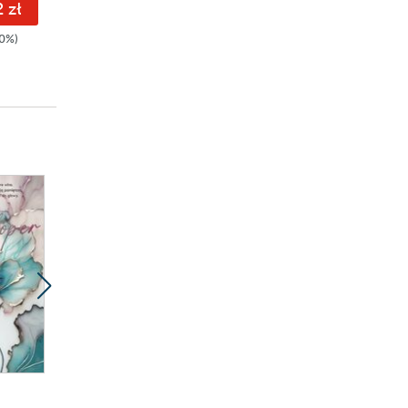
 zł
32.94 zł
35.92 zł
0%)
54.90zł
(-40%)
44.90zł
(-20%)
Promocja
ebook
audiobook