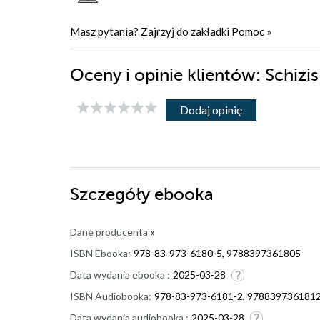
Masz pytania? Zajrzyj do zakładki
Pomoc
»
Oceny i opinie klientów: Schiz
Dodaj opinię
Szczegóły
ebooka
Dane producenta
»
ISBN Ebooka:
978-83-973-6180-5, 9788397361805
Data wydania ebooka :
2025-03-28
ISBN Audiobooka:
978-83-973-6181-2, 978839736181
Data wydania audiobooka :
2025-03-28