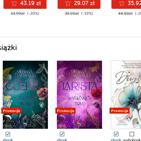
43.19 zł
29.07 zł
35.92
53.99zł
(-20%)
35.90zł
(-19%)
44.90zł
(-2
iążki
Promocja
Promocja
Promocja
ebook
ebook
ebook
audiobook