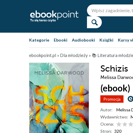
Kategorie
Ebooki
Audiobooki
Książki
Kursy v
ebookpoint.pl
»
Dla młodzieży
»
📚 Literatura młodz
Schizis
Melissa Darwo
(ebook)
Promocja
Autor:
Melissa
Wydawnictwo:
M
Ocena:
Stron:
320