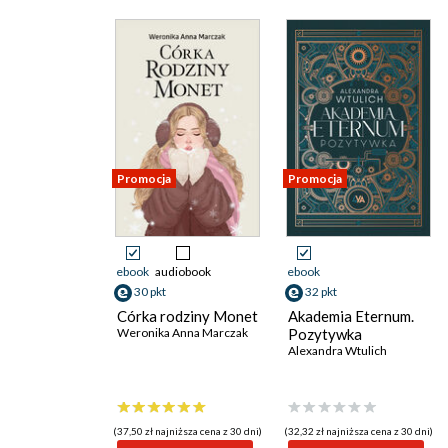
Promocja
Promocja
ebook
audiobook
ebook
30 pkt
32 pkt
Córka rodziny Monet
Akademia Eternum.
Weronika Anna Marczak
Pozytywka
Alexandra Wtulich
(37,50 zł najniższa cena z 30 dni)
(32,32 zł najniższa cena z 30 dni)