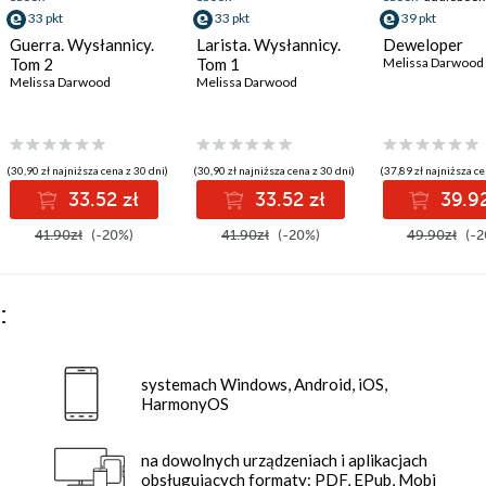
33 pkt
33 pkt
39 pkt
Guerra. Wysłannicy.
Larista. Wysłannicy.
Deweloper
Tom 2
Tom 1
Melissa Darwood
Melissa Darwood
Melissa Darwood
(30,90 zł najniższa cena z 30 dni)
(30,90 zł najniższa cena z 30 dni)
(37,89 zł najniższa ce
33.52 zł
33.52 zł
39.92
41.90zł
(-20%)
41.90zł
(-20%)
49.90zł
(-2
:
systemach Windows, Android, iOS,
HarmonyOS
na dowolnych urządzeniach i aplikacjach
obsługujących formaty: PDF, EPub, Mobi