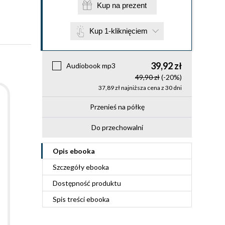
Kup na prezent
Kup 1-kliknięciem
39,92 zł
Audiobook mp3
49,90 zł
(-20%)
37,89 zł najniższa cena z 30 dni
Przenieś na półkę
Do przechowalni
Opis
ebooka
Szczegóły
ebooka
Dostępność produktu
Spis treści
ebooka