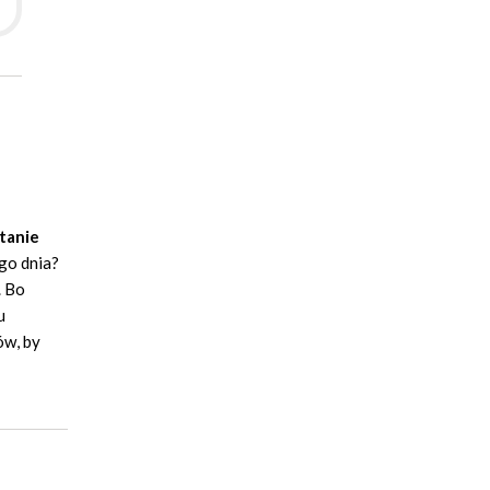
stanie
ego dnia?
. Bo
u
ów, by