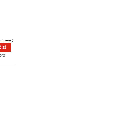
34 pkt
SurvivaLove starcia
Melissa Darwood
na z 30 dni)
(30,90 zł najniższa cena z 30 dni)
 zł
34.32 zł
0%)
42.90zł
(-20%)