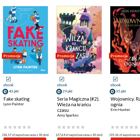
Promocja
Promocja
Promocja
ebook
ebook
ebook
43 pkt
29 pkt
35 pkt
Fake skating
Seria Magiczna (#2).
Wojownicy. R
Lynn Painter
Wieża na krańcu
ognia
czasu
Erin Hunter
Amy Sparkes
(36,17 zł najniższa cena z 30 dni)
(27,64 zł najniższa cena z 30 dni)
(35,16 zł najniższa ce