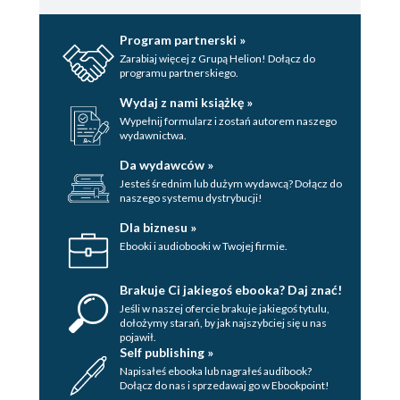
Program partnerski »
Zarabiaj więcej z Grupą Helion! Dołącz do
programu partnerskiego.
Wydaj z nami książkę »
Wypełnij formularz i zostań autorem naszego
wydawnictwa.
Da wydawców »
Jesteś średnim lub dużym wydawcą? Dołącz do
naszego systemu dystrybucji!
Dla biznesu »
Ebooki i audiobooki w Twojej firmie.
Brakuje Ci jakiegoś ebooka? Daj znać!
Jeśli w naszej ofercie brakuje jakiegoś tytulu,
dołożymy starań, by jak najszybciej się u nas
pojawił.
Self publishing »
Napisałeś ebooka lub nagrałeś audibook?
Dołącz do nas i sprzedawaj go w Ebookpoint!