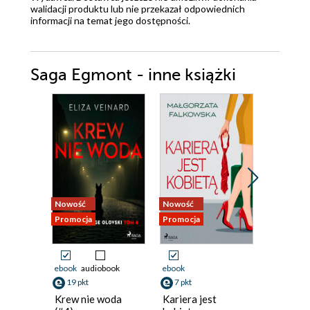
walidacji produktu lub nie przekazał odpowiednich
informacji na temat jego dostępności.
Saga Egmont - inne książki
Nowość
Nowość
Nowość
Promocja
Promocja
Promocja
ebook
audiobook
ebook
ebook
19 pkt
7 pkt
23 pkt
Krew nie woda
Kariera jest
Od awok