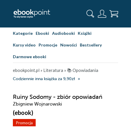
Kategorie
Ebooki
Audiobooki
Książki
Kursy video
Promocje
Nowości
Bestsellery
Darmowe ebooki
ebookpoint.pl
»
Literatura
»
📚 Opowiadania
Codziennie inna książka za 9,90zł
Ruiny Sodomy - zbiór opowiadań
Zbigniew Wojnarowski
(ebook)
Promocja