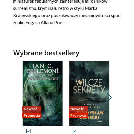
miniaturek fabularnych zainteresuje miłośników
surrealizmu, kryminału retro w stylu Marka
Krajewskiego oraz poszukiwaczy niesamowitości spod
znaku Edgara Allana Poe.
Wybrane bestsellery
Nowość
Nowość
Nowość
Promocja
Promocja
Promocja