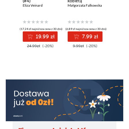
(#4)
kobietą
zapote.
Eliza Veinard
Małgorzata Falkowska
które uz
smakiem
Jarosław 
(17,24 zł najniższa cena z 30 dni)
(6,89 zł najniższa cena z 30 dni)
(20,69 zł najni
19.99 zł
7.99 zł
2
24.99zł
(-20%)
9.99zł
(-20%)
29.99z