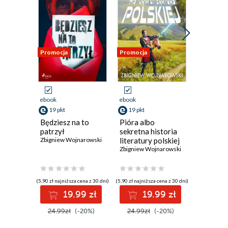
Promocja
Promocja
Promocja
ebook
ebook
ebook
aud
19 pkt
19 pkt
15 pkt
Będziesz na to
Pióra albo
Mniejsz
patrzył
sekretna historia
Zbigniew 
Zbigniew Wojnarowski
literatury polskiej
Zbigniew Wojnarowski
(5,90 zł najniższa cena z 30 dni)
(5,90 zł najniższa cena z 30 dni)
(4,90 zł najniż
19.99 zł
19.99 zł
1
24.99zł
(-20%)
24.99zł
(-20%)
19.99z