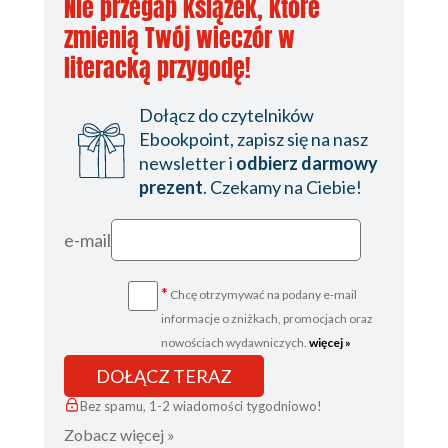
Nie przegap książek, które
zmienią Twój wieczór w
literacką przygodę!
Dołącz do czytelników
Ebookpoint, zapisz się na nasz
newsletter i
odbierz darmowy
prezent
. Czekamy na Ciebie!
e-mail
*
Chcę otrzymywać na podany e-mail
informacje o zniżkach, promocjach oraz
nowościach wydawniczych.
więcej »
DOŁĄCZ TERAZ
Bez spamu, 1-2 wiadomości tygodniowo!
Zobacz więcej »