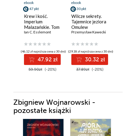
ebook
ebook
ebook
47 pkt
30 pkt
26 pkt
Krew i kość.
Wilcze sekrety.
Alchemi
Imperium
Tajemnice jeziora
Malazańskie. Tom
Omulew
5
Ian C. Esslemont
Przemysław Kawecki
(46,12 zł najniższa cena z 30 dni)
(29,18 zł najniższa cena z 30 dni)
(23,09 zł najni
47.92 zł
30.32 zł
2
59.90zł
(-20%)
37.89zł
(-20%)
32.99z
Zbigniew Wojnarowski -
pozostałe książki