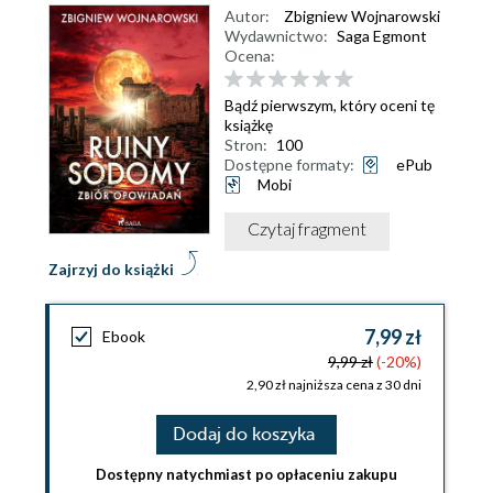
Autor:
Zbigniew Wojnarowski
Wydawnictwo:
Saga Egmont
Ocena:
Bądź pierwszym, który oceni tę
książkę
Stron:
100
Dostępne formaty:
ePub
Mobi
Czytaj fragment
Zajrzyj do książki
7,99 zł
Ebook
9,99 zł
(-20%)
2,90 zł najniższa cena z 30 dni
Dodaj do koszyka
Dostępny natychmiast po opłaceniu zakupu