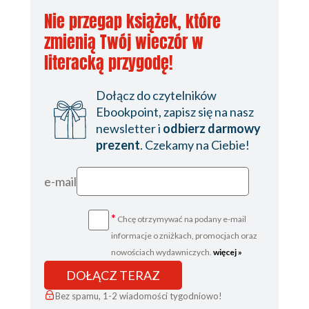
Nie przegap książek, które
zmienią Twój wieczór w
literacką przygodę!
Dołącz do czytelników
Ebookpoint, zapisz się na nasz
newsletter i
odbierz darmowy
prezent
. Czekamy na Ciebie!
e-mail
*
Chcę otrzymywać na podany e-mail
informacje o zniżkach, promocjach oraz
nowościach wydawniczych.
więcej »
DOŁĄCZ TERAZ
Bez spamu, 1-2 wiadomości tygodniowo!