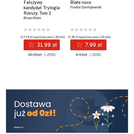
Fałszywy
Białe noce
Upiór w
kandydat Trylogia
Fiodor Dostojewski
Gaston Le
Rzeszy. Tom 1
Brian Klein
(27,59 zł najniższa cena z 30 dni)
(2,90 zł najniższa cena z 30 dni)
(4,90 zł najniż
31.99 zł
7.99 zł
1
39.99zł
(-20%)
9.99zł
(-20%)
19.99z