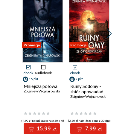
Promocja
Promocja
Promocja
ebook
audiobook
ebook
ebook
15 pkt
7 pkt
4 pkt
Mniejsza połowa
Ruiny Sodomy -
Wskrzes
Zbigniew Wojnarowski
zbiór opowiadań
Zbigniew 
Zbigniew Wojnarowski
(4,90 zł najniższa cena z 30 dni)
(2,90 zł najniższa cena z 30 dni)
(1,90 zł najniż
15.99 zł
7.99 zł
4