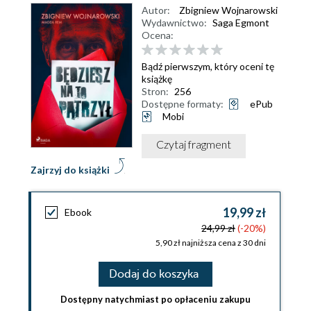
Autor:
Zbigniew Wojnarowski
Wydawnictwo:
Saga Egmont
Ocena:
Bądź pierwszym, który oceni tę
książkę
Stron:
256
Dostępne formaty:
ePub
Mobi
Czytaj fragment
Zajrzyj do książki
19,99 zł
Ebook
24,99 zł
(-20%)
5,90 zł najniższa cena z 30 dni
Dodaj do koszyka
Dostępny natychmiast po opłaceniu zakupu