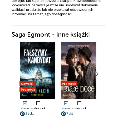
dostępu lub są one niewystarczające. Prawdopodobnie
Wydawca/Dostawca jeszcze nie umożliwił dokonania
walidacji produktu lub nie przekazał odpowiednich
informacji na temat jego dostępności.
Saga Egmont - inne książki
Nowość
Promocja
Promocja
Promocja
ebook
audiobook
ebook
audiobook
ebook
31 pkt
7 pkt
15 pkt