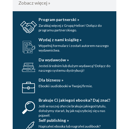
Zobacz więcej »
Program partnerski »
Zarabiaj więcej z Grupą Helion! Dołącz do
programu partnerskiego.
Wydaj z nami książkę »
Wypełnij formularz i zostań autorem naszego
wydawnictwa.
Da wydawców »
Jesteś średnim lub dużym wydawcą? Dołącz do
naszego systemu dystrybucji!
Dla biznesu »
Ebooki i audiobooki w Twojej firmie.
Brakuje Ci jakiegoś ebooka? Daj znać!
Jeśli w naszej ofercie brakuje jakiegoś tytulu,
dołożymy starań, by jak najszybciej się u nas
pojawił.
Self publishing »
Napisałeś ebooka lub nagrałeś audibook?