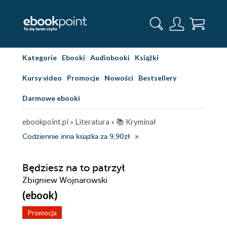
Kategorie
Ebooki
Audiobooki
Książki
Kursy video
Promocje
Nowości
Bestsellery
Darmowe ebooki
ebookpoint.pl
»
Literatura
»
📚 Kryminał
Codziennie inna książka za 9,90zł
Będziesz na to patrzył
Zbigniew Wojnarowski
(ebook)
Promocja