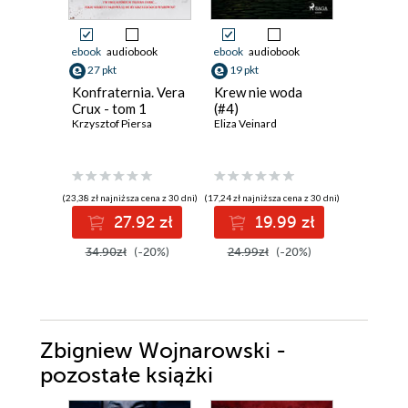
ebook
audiobook
ebook
audiobook
ebook
aud
27 pkt
19 pkt
42 pkt
Konfraternia. Vera
Krew nie woda
Cisza, kt
Crux - tom 1
(#4)
Emilia Sze
Krzysztof Piersa
Eliza Veinard
(23,38 zł najniższa cena z 30 dni)
(17,24 zł najniższa cena z 30 dni)
(34,39 zł najni
27.92 zł
19.99 zł
4
34.90zł
(-20%)
24.99zł
(-20%)
52.90z
Zbigniew Wojnarowski -
pozostałe książki