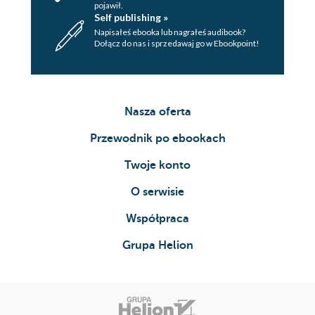
pojawił.
Self publishing »
Napisałeś ebooka lub nagrałeś audibook?
Dołącz do nas i sprzedawaj go w Ebookpoint!
Nasza oferta
Przewodnik po ebookach
Twoje konto
O serwisie
Współpraca
Grupa Helion