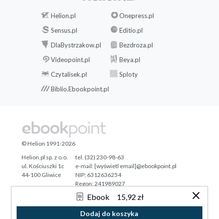
Helion.pl
Onepress.pl
Sensus.pl
Editio.pl
DlaBystrzakow.pl
Bezdroza.pl
Videopoint.pl
Beya.pl
Czytalisek.pl
Sploty
Biblio.Ebookpoint.pl
© Helion 1991-2026
Helion.pl sp. z o.o.
tel. (32) 230-98-63
ul. Kościuszki 1c
e-mail:
[wyświetl email]@ebookpoint.pl
44-100 Gliwice
NIP: 6312636254
Regon: 241989027
Ebook
15,92 zł
Designed with ♥ by
Tonik.pl
Dodaj do koszyka