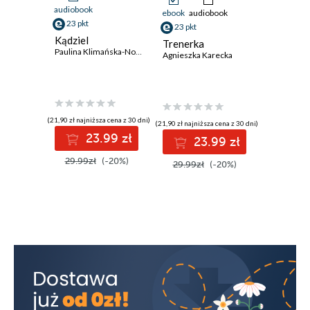
audiobook
ebook
audiobook
ebook
23 pkt
23 pkt
55 pkt
Kądziel
Trenerka
Terapia
Paulina Klimańska-Nowak
Agnieszka Karecka
dobrost
psychic
Leczenie
Giovanni A
zastoso
kliniczne
(21,90 zł najniższa cena z 30 dni)
(21,90 zł najniższa cena z 30 dni)
(53,89 zł najni
23.99 zł
23.99 zł
5
29.99zł
(-20%)
29.99zł
(-20%)
69.99z