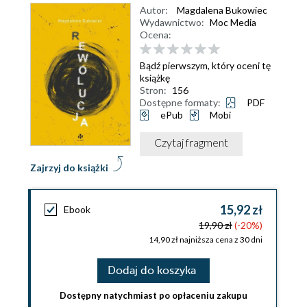
Autor:
Magdalena Bukowiec
Wydawnictwo:
Moc Media
Ocena:
Bądź pierwszym, który oceni tę
książkę
Stron:
156
Dostępne formaty:
PDF
ePub
Mobi
Czytaj fragment
Zajrzyj do książki
15,92 zł
Ebook
19,90 zł
(-20%)
14,90 zł najniższa cena z 30 dni
Dodaj do koszyka
Dostępny natychmiast po opłaceniu zakupu