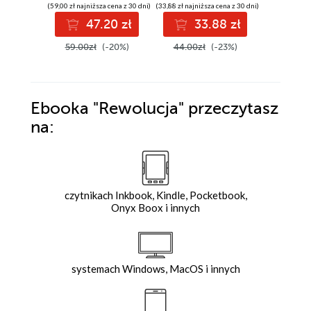
(59,00 zł najniższa cena z 30 dni)
(33,88 zł najniższa cena z 30 dni)
(38,49 zł najni
47.20 zł
33.88 zł
3
59.00zł
(-20%)
44.00zł
(-23%)
49.99z
Ebooka
"Rewolucja"
przeczytasz
na:
czytnikach Inkbook, Kindle, Pocketbook,
Onyx Boox i innych
systemach Windows, MacOS i innych