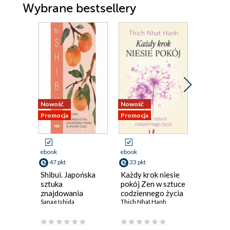
Wybrane bestsellery
Nowość
Nowość
Nowość
Promocja
Promocja
Promocja
ebook
ebook
ebook
47 pkt
33 pkt
38 pkt
Shibui. Japońska
Każdy krok niesie
Mózg. P
sztuka
pokój Zen w sztuce
użytkow
znajdowania
codziennego życia
Marco Mag
piękna w upływie
Sanae Ishida
Thich Nhat Hanh
czasu