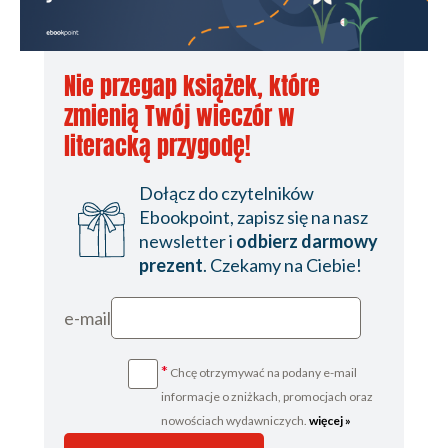
Nie przegap książek, które
zmienią Twój wieczór w
literacką przygodę!
Dołącz do czytelników
Ebookpoint, zapisz się na nasz
newsletter i
odbierz darmowy
prezent
. Czekamy na Ciebie!
e-mail
*
Chcę otrzymywać na podany e-mail
informacje o zniżkach, promocjach oraz
nowościach wydawniczych.
więcej »