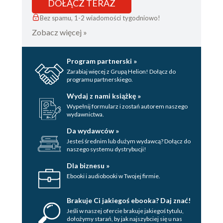
DOŁĄCZ TERAZ
Bez spamu, 1-2 wiadomości tygodniowo!
Zobacz więcej »
Program partnerski »
Zarabiaj więcej z Grupą Helion! Dołącz do
programu partnerskiego.
Wydaj z nami książkę »
Wypełnij formularz i zostań autorem naszego
wydawnictwa.
Da wydawców »
Jesteś średnim lub dużym wydawcą? Dołącz do
naszego systemu dystrybucji!
Dla biznesu »
Ebooki i audiobooki w Twojej firmie.
Brakuje Ci jakiegoś ebooka? Daj znać!
Jeśli w naszej ofercie brakuje jakiegoś tytulu,
dołożymy starań, by jak najszybciej się u nas