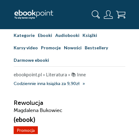
Kategorie
Ebooki
Audiobooki
Książki
Kursy video
Promocje
Nowości
Bestsellery
Darmowe ebooki
ebookpoint.pl
»
Literatura
»
📚 Inne
Codziennie inna książka za 9,90zł
Rewolucja
Magdalena Bukowiec
(ebook)
Promocja