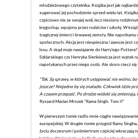
młodzieżowego czytelnika. Książka jest jak najbardzie
sugerować jej pochodzenie sprzed wielu lat. Książk
częściowo nie ze swojej woli, lecz niesiony rodzin
kręgosłup, wpojony przez rodziców i szkołę. W ksią
tragicznej śmierci i krwawej zemsty. Nie napotkamy
społecznych. Akcja jest niespieszna i zawsze jest cz
losu. A skąd moje nawiązanie do Harry'ego Potter
Szklarskiego czy Henryka Sienkiewicza jest wątek 
napotykanych przez niego osób. Ale skoro rzecz się 
"Tak. Są sprawy, w których ustępować nie wolno, bo
jeszcze? Niejedno by się znalazło. Człowiek idzie pr
A czasem przepaść. Po drodze widoki się zmieniają. 
Ryszard Marian Mrozek "Rama Singh. Tom II"
W pierwszym tomie raziło mnie ciągłe nawiązywanie a
europejskiej. W drugim tomie przygód Ramy Singha, c
życiu doczesnym i pośmiertnym częściej wkraczają n