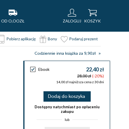
OD O,OOZŁ
ZALOGUJ
KOSZYK
Pobierz aplikację
Bony
Podaruj prezent
Codziennie inna książka za 9,90zł
22,40 zł
Ebook
28,00 zł
(-20%)
14,00 zł najniższa cena z 30 dni
Dodaj do koszyka
Dostępny natychmiast po opłaceniu
zakupu
lub