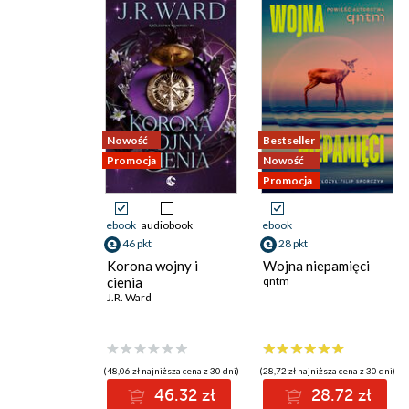
Nowość
Bestseller
Promocja
Nowość
Promocja
ebook
audiobook
ebook
46 pkt
28 pkt
Korona wojny i
Wojna niepamięci
cienia
qntm
J.R. Ward
(48,06 zł najniższa cena z 30 dni)
(28,72 zł najniższa cena z 30 dni)
46.32 zł
28.72 zł