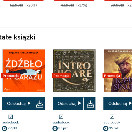
52.90zł
(-20%)
43.98zł
(-17%)
39.99zł
(-2
ałe książki
Promocja
Promocja
Promocja
Odsłuchaj
Odsłuchaj
Odsłuchaj
audiobook
audiobook
audiobook
27 pkt
35 pkt
35 pkt