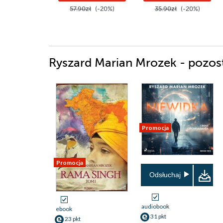
57.90zł
(-20%)
35.90zł
(-20%)
Ryszard Marian Mrozek - pozost
Promocja
Promocja
Odsłuchaj
audiobook
ebook
31 pkt
23 pkt