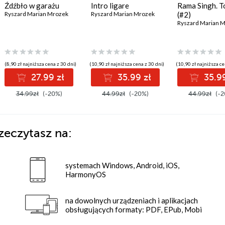
Źdźbło w garażu
Intro ligare
Rama Singh. T
Ryszard Marian Mrozek
Ryszard Marian Mrozek
(#2)
Ryszard Marian 
(8,90 zł najniższa cena z 30 dni)
(10,90 zł najniższa cena z 30 dni)
(10,90 zł najniższa ce
27.99 zł
35.99 zł
35.99
34.99zł
(-20%)
44.99zł
(-20%)
44.99zł
(-2
zeczytasz na:
systemach Windows, Android, iOS,
HarmonyOS
na dowolnych urządzeniach i aplikacjach
obsługujących formaty: PDF, EPub, Mobi