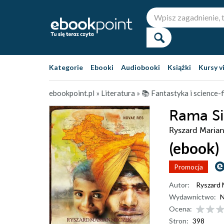
Kategorie
Ebooki
Audiobooki
Książki
Kursy v
ebookpoint.pl
»
Literatura
»
📚 Fantastyka i science-f
Rama Si
Ryszard Maria
(ebook)
Promocja
Autor:
Ryszard 
Wydawnictwo:
N
Ocena:
Stron:
398