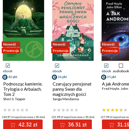
Nowość
Nowość
Nowość
Promocja
Promocja
Promocja
ebook
ebook
ebook
audiobook
42 pkt
36 pkt
31 pkt
Podnosząc kamienie.
Czarujący pensjonat
A jak Androm
Trylogia o Arbaiach.
panny Swan dla
Fred Hoyle
,
John 
Tom 2
magicznych gości
Sheri S. Tepper
Sangu Mandanna
(44,97 zł najniższa cena z 30 dni)
(32,99 zł najniższa cena z 30 dni)
(27,99 zł najniższa ce
42.32 zł
36.51 zł
31.19