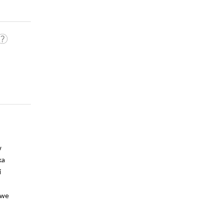
w
ka
i
 we