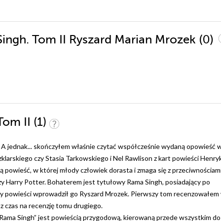
(0)
Singh. Tom II Ryszard Marian Mrozek
Tom II (1)
ze. A jednak... skończyłem właśnie czytać współcześnie wydaną opowieść 
larskiego czy Stasia Tarkowskiego i Nel Rawlison z kart powieści Henry
ą powieść, w której młody człowiek dorasta i zmaga się z przeciwnościam
zy Harry Potter. Bohaterem jest tytułowy Rama Singh, posiadający po
y powieści wprowadził go Ryszard Mrozek. Pierwszy tom recenzowałem
raz czas na recenzję tomu drugiego.
„Rama Singh” jest powieścią przygodową, kierowaną przede wszystkim do