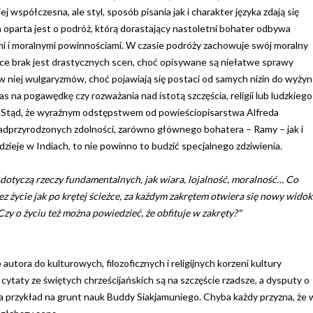
j współczesna, ale styl, sposób pisania jak i charakter języka zdają się
a oparta jest o podróż, którą dorastający nastoletni bohater odbywa
nymi i moralnymi powinnościami. W czasie podróży zachowuje swój moralny
żce brak jest drastycznych scen, choć opisywane są niełatwe sprawy
 w niej wulgaryzmów, choć pojawiają się postaci od samych nizin do wyżyn
as na pogawędkę czy rozważania nad istotą szczęścia, religii lub ludzkiego
a? Stąd, że wyraźnym odstępstwem od powieściopisarstwa Alfreda
nadprzyrodzonych zdolności, zarówno głównego bohatera – Ramy – jak i
dzieje w Indiach, to nie powinno to budzić specjalnego zdziwienia.
 dotyczą rzeczy fundamentalnych, jak wiara, lojalność, moralność… Co
zez życie jak po krętej ścieżce, za każdym zakrętem otwiera się nowy widok
Czy o życiu też można powiedzieć, że obfituje w zakręty?"
utora do kulturowych, filozoficznych i religijnych korzeni kultury
ytaty ze świętych chrześcijańskich są na szczęście rzadsze, a dysputy o
a przykład na grunt nauk Buddy Siakjamuniego. Chyba każdy przyzna, że 