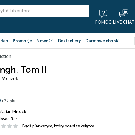
POMOC
LIVE CHAT
ideo
Promocje
Nowości
Bestsellery
Darmowe ebooki
iction
ngh. Tom II
n Mrozek
+22 pkt
Marian Mrozek
ovae Res
Bądź pierwszym, który oceni tę książkę