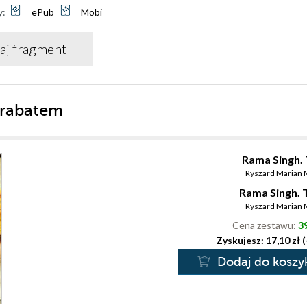
y:
ePub
Mobi
aj fragment
 rabatem
Rama Singh. 
Ryszard Marian
Rama Singh. T
Ryszard Marian
Cena zestawu:
39
Zyskujesz: 17,10 zł 
Dodaj do koszy