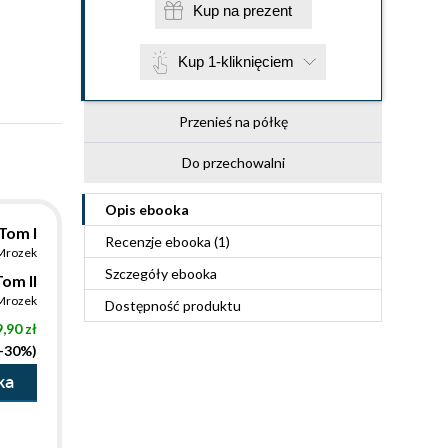
Kup na prezent
Kup 1-kliknięciem
Przenieś na półkę
Do przechowalni
Opis
ebooka
Tom I
Recenzje
ebooka
(1)
 Mrozek
Szczegóły
ebooka
om II
 Mrozek
Dostępność produktu
,90 zł
(-30%)
ka