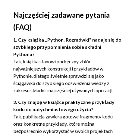
Zastępowanie zmiennych wewnątrz łańcuchów
Najczęściej zadawane pytania
znaków (67)
(FAQ)
Konwersja Unicode do lokalnych łańcuchów
1. Czy książka ,,Python. Rozmówki" nadaje się do
znaków (69)
szybkiego przypomnienia sobie składni
3. Zarządzanie typami danych (73)
Pythona?
Definiowanie listy (74)
Tak, książka stanowi podręczny zbiór
najważniejszych konstrukcji i przykładów w
Dostęp do listy (76)
Pythonie, dlatego świetnie sprawdzi się jako
Wycinek listy (77)
ściągawka do szybkiego odświeżenia wiedzy z
zakresu składni i najczęściej używanych operacji.
Dodawanie i usuwanie elementów listy (79)
2. Czy znajdę w książce praktyczne przykłady
Sortowanie listy (82)
kodu do natychmiastowego użycia?
Wykorzystywanie krotek (84)
Tak, publikacja zawiera gotowe fragmenty kodu
oraz konkretne przykłady, które można
Tworzenie słownika (87)
bezpośrednio wykorzystać w swoich projektach