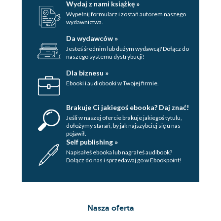
Wydaj z nami książkę »
(179)
Wypełnij formularz i zostań autorem naszego
wydawnictwa.
Wykorzystywanie Pythona do pobierania plików z
Da wydawców »
serwera FTP (182)
Jesteś średnim lub dużym wydawcą? Dołącz do
naszego systemu dystrybucji!
8. Przetwarzanie HTML (187)
Dla biznesu »
Przetwarzanie adresów URL (188)
Ebooki i audiobooki w Twojej firmie.
Otwieranie dokumentów HTML (191)
Brakuje Ci jakiegoś ebooka? Daj znać!
Pobieranie łączy z dokumentów HTML (194)
Jeśli w naszej ofercie brakuje jakiegoś tytulu,
dołożymy starań, by jak najszybciej się u nas
Pobieranie obrazków z dokumentów HTML (196)
pojawił.
Self publishing »
Pobieranie tekstu z dokumentów HTML (199)
Napisałeś ebooka lub nagrałeś audibook?
Dołącz do nas i sprzedawaj go w Ebookpoint!
Pobieranie plików cookie (201)
Dodawanie cudzysłowów do wartości atrybutów w
dokumentach HTML (204)
Nasza oferta
9. Przetwarzanie XML (209)