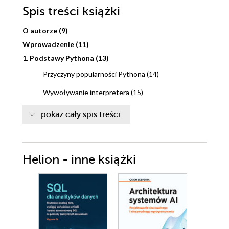
Spis treści
książki
O autorze (9)
Wprowadzenie (11)
1. Podstawy Pythona (13)
Przyczyny popularności Pythona (14)
Wywoływanie interpretera (15)
Wbudowane typy (16)
pokaż cały spis treści
Podstawy składni Pythona (22)
Obiekty, moduły, klasy i funkcje Pythona (30)
Helion - inne książki
Obsługa błędów (43)
Wykorzystywanie narzędzi systemowych (45)
2. Przetwarzanie łańcuchów znaków (53)
Porównywanie łańcuchów znaków (54)