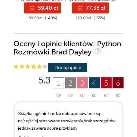
access s
59.40 zł
77.35 zł
11
across A
AWS, an
99.00zł
(-40%)
119.00zł
(-35%)
129.00z
Oceny i opinie klientów: Python.
Rozmówki Brad Dayley
Dodaj opinię
5.3
1
2
3
4
5
6
(0)
(0)
(1)
(2)
(4)
(8)
Książka ogólnie bardzo dobra, omówione są
najczęściej stosowane rozwiązania,brak szczegółów
jednak zawiera dobre przykłady