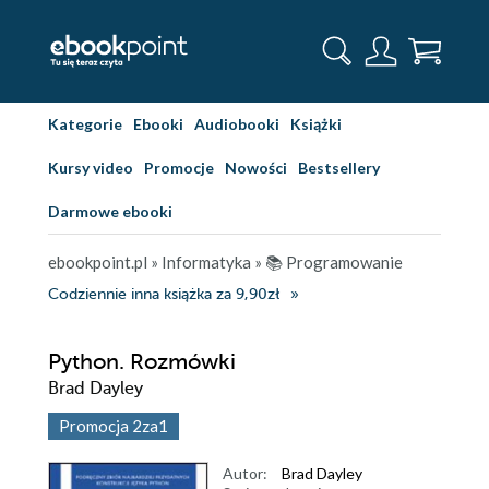
Kategorie
Ebooki
Audiobooki
Książki
Kursy video
Promocje
Nowości
Bestsellery
Darmowe ebooki
ebookpoint.pl
»
Informatyka
»
📚 Programowanie
Codziennie inna książka za 9,90zł
Python. Rozmówki
Brad Dayley
Promocja 2za1
Autor:
Brad Dayley