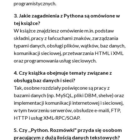
Dodawanie wartości do słownika (88)
programistycznych.
Pobieranie wartości ze słownika (91)
3. Jakie zagadnienia z Pythona są omówione w
tej książce?
Wycinek słownika (93)
W książce znajdziesz omówienie m.in. podstaw
Zamiana kluczy na wartości w słowniku (95)
składni, pracy z łańcuchami znaków, zarządzania
typami danych, obsługi plików, wątków, baz danych,
4. Praca z plikami (97)
komunikacji sieciowej, przetwarzania HTML i XML
Otwieranie i zamykanie pliku (98)
oraz programowania usług sieciowych.
Odczytywanie całego pliku (100)
4. Czy książka obejmuje tematy związane z
Odczytywanie pojedynczego wiersza z pliku (103)
obsługą baz danych i sieci?
Tak, osobne rozdziały poświęcone są pracy z
Dostęp do każdego słowa z pliku (104)
bazami danych (np. MySQL, pliki DBM, shelve) oraz
Zapisywanie do pliku (105)
implementacji komunikacji internetowej i sieciowej,
w tym tworzeniu serwerów, obsłudze e-maili, FTP,
Ustalenie liczby wierszy w pliku (107)
HTTP i usług XML-RPC/SOAP.
Przechodzenie drzewa katalogów (108)
5. Czy ,,Python. Rozmówki" przyda się osobom
Zmiana nazwy pliku (109)
pracującym z dużą ilością danych tekstowych?