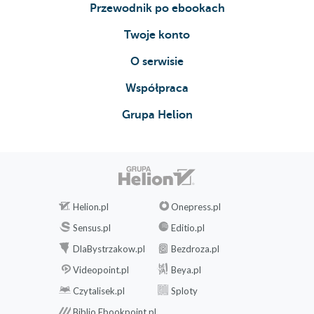
Przewodnik po ebookach
Ładowanie dokumentu XML (210)
Twoje konto
Sprawdzanie poprawności składniowej
O serwisie
dokumentów XML (212)
Dostęp do węzłów potomnych (214)
Współpraca
Dostęp do atrybutów elementów (219)
Grupa Helion
Dodanie węzła do drzewa DOM (221)
Usuwanie węzła z drzewa DOM (224)
Przeszukiwanie dokumentów XML (227)
Helion.pl
Onepress.pl
Ekstrakcja tekstu z dokumentów XML (231)
Sensus.pl
Editio.pl
Przetwarzanie znaczników XML (234)
DlaBystrzakow.pl
Bezdroza.pl
10. Programowanie usług sieciowych (237)
Videopoint.pl
Beya.pl
Tworzenie stron internetowych w HTML za
Czytalisek.pl
Sploty
pomocą skryptów CGI (238)
Biblio.Ebookpoint.pl