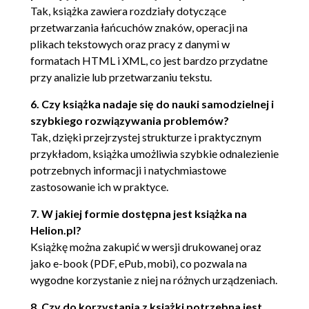
Tak, książka zawiera rozdziały dotyczące
Rekurencyjne kasowanie plików i podkatalogów
przetwarzania łańcuchów znaków, operacji na
(111)
plikach tekstowych oraz pracy z danymi w
formatach HTML i XML, co jest bardzo przydatne
Wyszukiwanie plików w oparciu o rozszerzenie
przy analizie lub przetwarzaniu tekstu.
(113)
6. Czy książka nadaje się do nauki samodzielnej i
Tworzenie archiwum TAR (115)
szybkiego rozwiązywania problemów?
Wyodrębnianie pliku z archiwum TAR (117)
Tak, dzięki przejrzystej strukturze i praktycznym
przykładom, książka umożliwia szybkie odnalezienie
Dodawanie plików do archiwum ZIP (119)
potrzebnych informacji i natychmiastowe
Wyodrębnianie plików z archiwum ZIP (121)
zastosowanie ich w praktyce.
5. Zarządzanie wątkami (123)
7. W jakiej formie dostępna jest książka na
Rozpoczynanie nowego wątku (124)
Helion.pl?
Książkę można zakupić w wersji drukowanej oraz
Tworzenie i wychodzenie z wątków (126)
jako e-book (PDF, ePub, mobi), co pozwala na
Synchronizacja wątków (128)
wygodne korzystanie z niej na różnych urządzeniach.
Implementacja wielowątkowej kolejki priorytetowej
8. Czy do korzystania z książki potrzebna jest