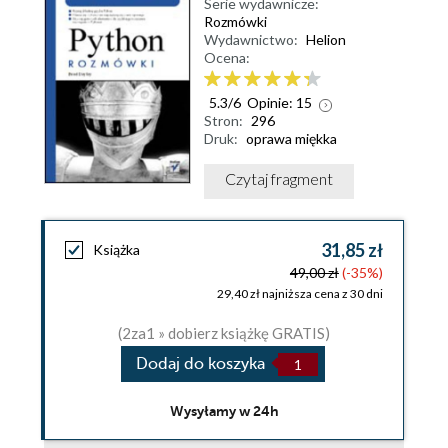
Serie wydawnicze:
Rozmówki
Wydawnictwo:
Helion
Ocena:
5.3
/
6
Opinie:
15
Stron:
296
Druk:
oprawa miękka
Czytaj fragment
31,85 zł
Książka
49,00 zł
(-35%)
29,40 zł najniższa cena z 30 dni
(2za1 » dobierz książkę GRATIS)
Dodaj do koszyka
Wysyłamy w 24h