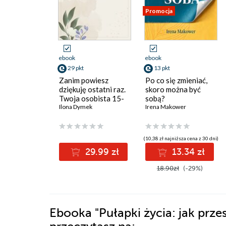
Promocja
ebook
ebook
29 pkt
13 pkt
Zanim powiesz
Po co się zmieniać,
dziękuję ostatni raz.
skoro można być
Twoja osobista 15-
sobą?
dniowa praktyka
Ilona Dymek
Irena Makower
wdzięczności
(10,38 zł najniższa cena z 30 dni)
29.99 zł
13.34 zł
18.90zł
(-29%)
Ebooka
"Pułapki życia: jak prze