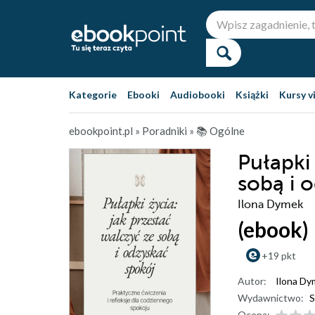
Kategorie
Ebooki
Audiobooki
Książki
Kursy v
ebookpoint.pl
»
Poradniki
»
📚 Ogólne
Pułapki
sobą i 
Ilona Dymek
(ebook)
+19 pkt
Autor:
Ilona Dy
Wydawnictwo:
S
Ocena: