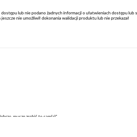
 dostępu lub nie podano żadnych informacji o ułatwieniach dostępu lub 
zcze nie umożliwił dokonania walidacji produktu lub nie przekazał
dobrze, muszę zrobić to sam(a)”
ekonanie: „Wszyscy muszą mnie lubić”
a poczucie własnej wartości