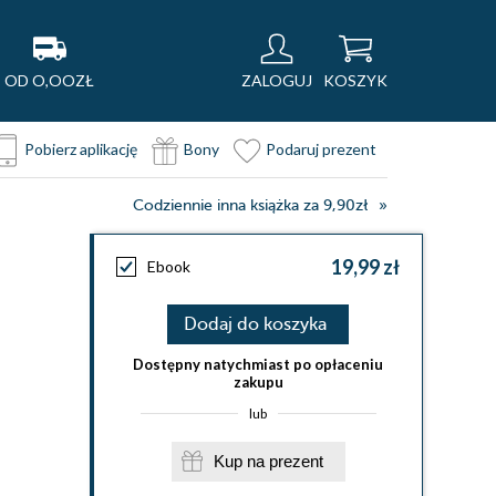
OD O,OOZŁ
ZALOGUJ
KOSZYK
Pobierz aplikację
Bony
Podaruj prezent
Codziennie inna książka za 9,90zł
19,99 zł
Ebook
Dodaj do koszyka
Dostępny natychmiast po opłaceniu
zakupu
lub
Kup na prezent