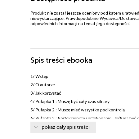
Produkt nie został jeszcze oceniony pod kątem ułatwień
niewystarczające. Prawdopodobnie Wydawca/Dostawca jes
odpowiednich informacji na temat jego dostępności.
Spis treści
ebooka
1/ Wstęp
2/ O autorze
3/ Jak korzystać
4/ Pułapka 1 : Muszę być cały czas silna/y
5/ Pułapka 2 : Muszę mieć wszystko pod kontrolą
6/ Pułapka 3 : Perfekcjonizm i przekonanie „Jeśli ma być 
7/ Pułapka 4 : Odpowiedzialność za emocje innych i prz
pokaż cały spis treści
8/ Pułapka 5 : „Nie jestem wystarczająco dobra/y” kontr