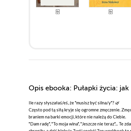
Opis
ebooka
: Pułapki życia: ja
Ile razy słyszałaś/eś, że "musisz być silna/y"? 🌿
Często pod tą siłą kryje się ogromne zmęczenie. Zm
braniem na barki emocji, które nie należą do Ciebie.
"Dam radę", "To moja wina", "Jeszcze nie teraz"... Te 
chroniły, a dziś blokują Twój spokój.Ten workbook to 