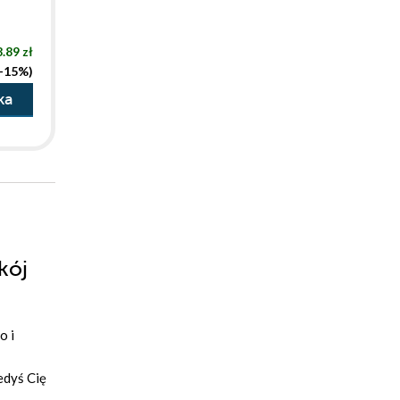
.89 zł
(-15%)
ka
kój
o i
iedyś Cię