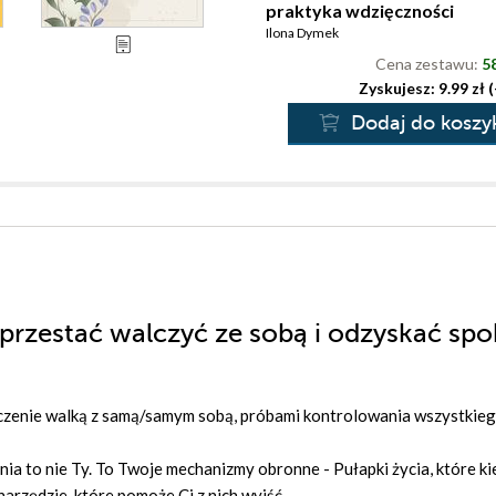
praktyka wdzięczności
Ilona Dymek
Cena zestawu:
58
Zyskujesz: 9.99 zł 
Dodaj do koszy
k przestać walczyć ze sobą i odzyskać spo
ęczenie walką z samą/samym sobą, próbami kontrolowania wszystkieg
zdania to nie Ty. To Twoje mechanizmy obronne - Pułapki życia, które k
narzędzie, które pomoże Ci z nich wyjść.