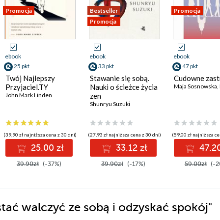
Promocja
Bestseller
Promocja
Promocja
ebook
ebook
ebook
25 pkt
33 pkt
47 pkt
Twój Najlepszy
Stawanie się sobą.
Cudowne zast
Przyjaciel.TY
Nauki o ścieżce życia
Maja Sosnowska
,
John Mark Linden
zen
Shunryu Suzuki
(39,90 zł najniższa cena z 30 dni)
(27,93 zł najniższa cena z 30 dni)
(59,00 zł najniższa ce
25.00 zł
33.12 zł
47.20
39.90zł
(-37%)
39.90zł
(-17%)
59.00zł
(-2
stać walczyć ze sobą i odzyskać spokój"