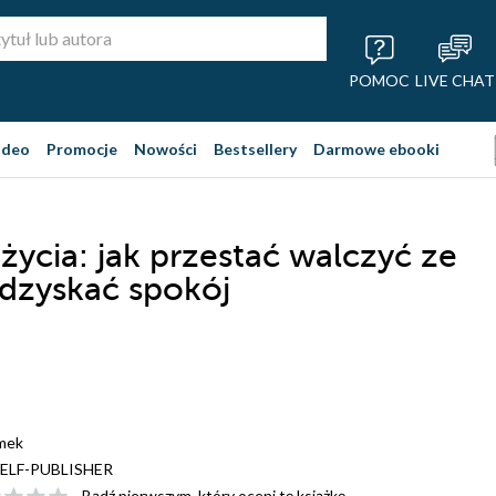
POMOC
LIVE CHAT
ideo
Promocje
Nowości
Bestsellery
Darmowe ebooki
 życia: jak przestać walczyć ze
odzyskać spokój
mek
ELF-PUBLISHER
Bądź pierwszym, który oceni tę książkę