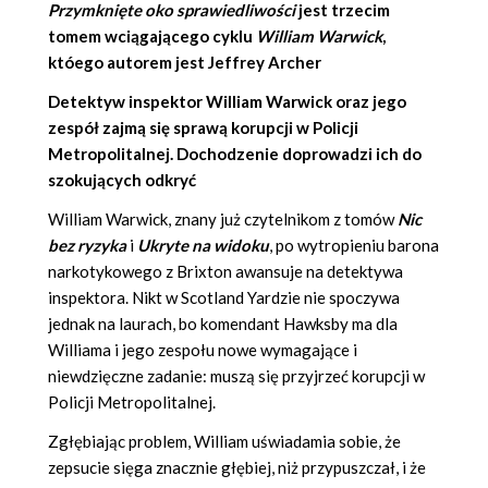
Przymknięte oko sprawiedliwości
jest trzecim
tomem wciągającego cyklu
William Warwick
,
któego autorem jest
Jeffrey Archer
Detektyw inspektor William Warwick oraz jego
zespół zajmą się sprawą korupcji w Policji
Metropolitalnej. Dochodzenie doprowadzi ich do
szokujących odkryć
William Warwick, znany już czytelnikom z tomów
Nic
bez ryzyka
i
Ukryte na widoku
, po wytropieniu barona
narkotykowego z Brixton awansuje na detektywa
inspektora. Nikt w Scotland Yardzie nie spoczywa
jednak na laurach, bo komendant Hawksby ma dla
Williama i jego zespołu nowe wymagające i
niewdzięczne zadanie: muszą się przyjrzeć korupcji w
Policji Metropolitalnej.
Zgłębiając problem, William uświadamia sobie, że
zepsucie sięga znacznie głębiej, niż przypuszczał, i że