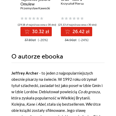
Omulew
Krzysztof Piersa
Szeptyck
Przemysław Kawecki
Jędrzej Pa
(29,18 zł najniższa cena z 30 dni)
(25,13 zł najniższa cena z 30 dni)
(27,93 zł najni
30.32 zł
26.42 zł
3
37.89zł
(-20%)
34.90zł
(-24%)
39.90z
O autorze
ebooka
Jeffrey Archer
- to jeden z najpopularniejszych
obecnie pisarzy na świecie. W 1992 roku otrzymał
tytuł szlachecki, zasiadał też jako poseł w Izbie Gmin i
w Izbie Lordów. Debiutował powieścią
Co do grosza
,
która zyskała popularność w Wielkiej Brytanii.
Kolejna,
Kane i Abel
, stała się bestsellerem. Wkrótce
obie książki zostały sfilmowane. Jego sławę