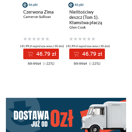
12
46 pkt
46 pkt
31 pkt
Czerwona Zima
Nielitościwy
A jak A
13
Cameron Sullivan
deszcz (Tom 1).
Fred Hoyl
Kłamstwa płaczą
14
Glen Cook
15
(41,99 zł najniższa cena z 30 dni)
(41,99 zł najniższa cena z 30 dni)
(27,99 zł najni
16
46.79 zł
46.79 zł
3
17
59.99zł
(-22%)
59.99zł
(-22%)
39.99z
18
19
20
21
22
23