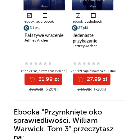
ebook
audiobook
ebook
audiobook
ebook
aud
31 pkt
27 pkt
39 pkt
Fałszywe wrażenie
Jedenaste
Córka
Jeffrey Archer
przykazanie
marnotr
Jeffrey Archer
Kane i A
Jeffrey Ar
(27,59 zł najniższa cena z 30 dni)
(24,14 zł najniższa cena z 30 dni)
(34,49 zł najni
31.99 zł
27.99 zł
3
39.99zł
(-20%)
34.99zł
(-20%)
49.99z
Ebooka
"Przymknięte oko
sprawiedliwości. William
Warwick. Tom 3"
przeczytasz
na: