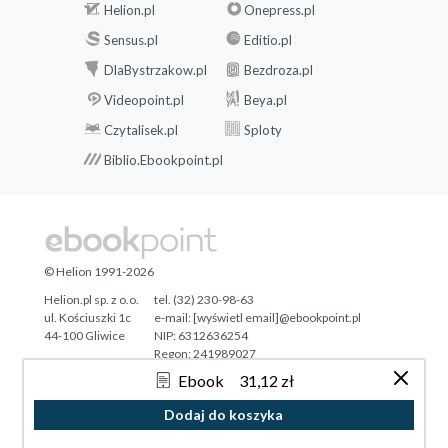
Helion.pl
Onepress.pl
Sensus.pl
Editio.pl
DlaBystrzakow.pl
Bezdroza.pl
Videopoint.pl
Beya.pl
Czytalisek.pl
Sploty
Biblio.Ebookpoint.pl
© Helion 1991-2026
Helion.pl sp. z o.o.
tel. (32) 230-98-63
ul. Kościuszki 1c
e-mail:
[wyświetl email]@ebookpoint.pl
44-100 Gliwice
NIP: 6312636254
Regon: 241989027
Ebook
31,12 zł
Designed with ♥ by
Tonik.pl
Dodaj do koszyka
Pełna wersja strony »