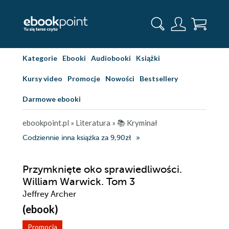
Kategorie
Ebooki
Audiobooki
Książki
Kursy video
Promocje
Nowości
Bestsellery
Darmowe ebooki
ebookpoint.pl
»
Literatura
»
📚 Kryminał
Codziennie inna książka za 9,90zł
Przymknięte oko sprawiedliwości.
William Warwick. Tom 3
Jeffrey Archer
(ebook)
Promocja