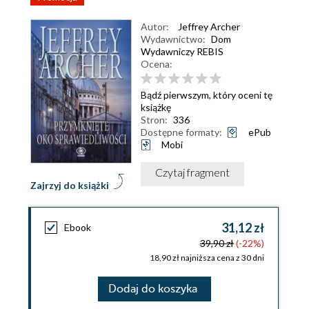
Autor:
Jeffrey Archer
Wydawnictwo:
Dom
Wydawniczy REBIS
Ocena:
Bądź pierwszym, który oceni tę
książkę
Stron:
336
Dostępne formaty:
ePub
Mobi
Czytaj fragment
Zajrzyj do książki
31,12 zł
Ebook
39,90 zł
(-22%)
18,90 zł najniższa cena z 30 dni
Dodaj do koszyka