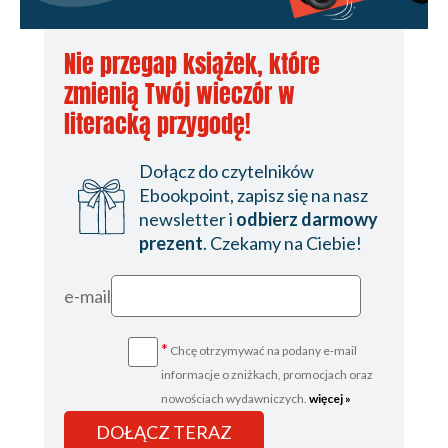
24
25
Nie przegap książek, które
26
zmienią Twój wieczór w
27
literacką przygodę!
28
Dołącz do czytelników
29
Ebookpoint, zapisz się na nasz
newsletter i
odbierz darmowy
30
prezent
. Czekamy na Ciebie!
31
32
e-mail
Polecamy
*
Chcę otrzymywać na podany e-mail
Spis treści
informacje o zniżkach, promocjach oraz
Strona redakcyjna
nowościach wydawniczych.
więcej »
DOŁĄCZ TERAZ