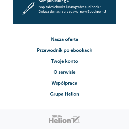
Self publishing »
Napisałeś ebooka lub nagrałeś audibook?
Dołącz do nas i sprzedawaj go w Ebookpoint!
Nasza oferta
Przewodnik po ebookach
Twoje konto
O serwisie
Współpraca
Grupa Helion