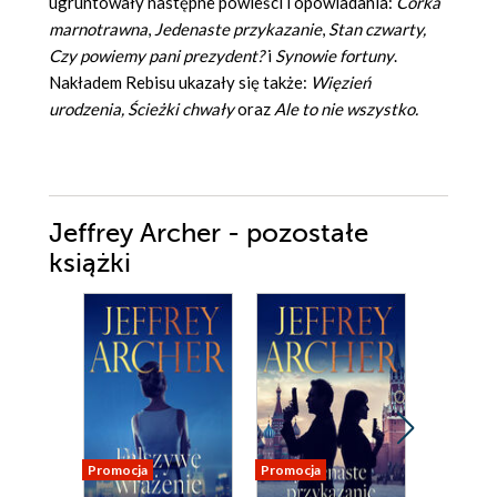
ugruntowały następne powieści i opowiadania:
Córka
marnotrawna
,
Jedenaste przykazanie
,
Stan czwarty,
Czy powiemy pani prezydent?
i
Synowie fortuny
.
Nakładem Rebisu ukazały się także:
Więzień
urodzenia, Ścieżki chwały
oraz
Ale to nie wszystko.
Jeffrey Archer - pozostałe
książki
Promocja
Promocja
Promocja