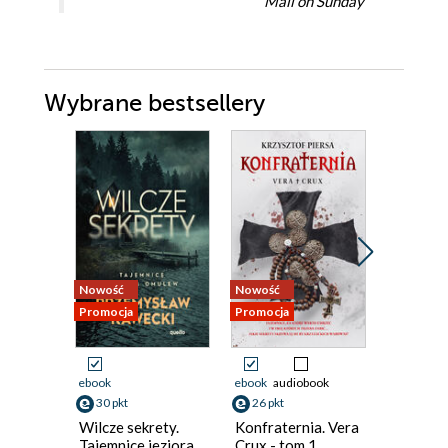
Mail on Sunday
Wybrane bestsellery
Nowość
Nowość
Bestseller
Promocja
Promocja
Nowość
Promocja
ebook
ebook
audiobook
ebook
aud
30 pkt
26 pkt
31 pkt
Wilcze sekrety.
Konfraternia. Vera
Jezioro 
Tajemnice jeziora
Crux - tom 1
Inspekt