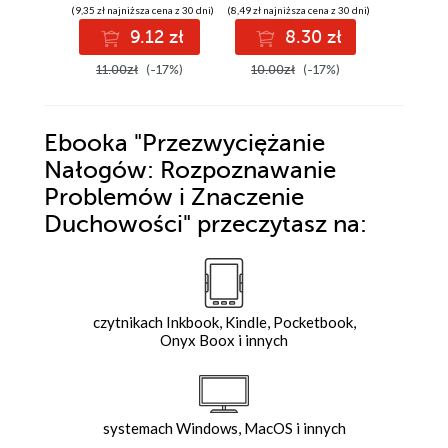
(9,35 zł najniższa cena z 30 dni)
(8,49 zł najniższa cena z 30 dni)
(8,49 zł najniż
9.12 zł
8.30 zł
8
11.00zł
(-17%)
10.00zł
(-17%)
10.00z
Ebooka
"Przezwyciężanie
Nałogów: Rozpoznawanie
Problemów i Znaczenie
Duchowości"
przeczytasz na:
czytnikach Inkbook, Kindle, Pocketbook,
Onyx Boox i innych
systemach Windows, MacOS i innych