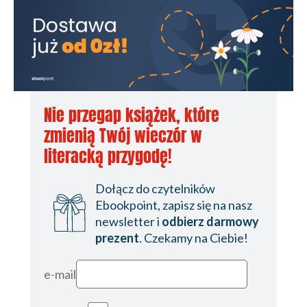
Nie przegap książek, które
zmienią Twój wieczór w
literacką przygodę!
Dołącz do czytelników
Ebookpoint, zapisz się na nasz
newsletter i
odbierz darmowy
prezent
. Czekamy na Ciebie!
e-mail