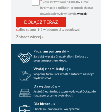
*
Chcę otrzymywać na podany e-mail
informacje o zniżkach, promocjach oraz
nowościach wydawniczych.
więcej »
DOŁĄCZ TERAZ
Bez spamu, 1-2 wiadomości tygodniowo!
Zobacz więcej »
Program partnerski »
Zarabiaj więcej z Grupą Helion! Dołącz do
programu partnerskiego.
Wydaj z nami książkę »
Wypełnij formularz i zostań autorem naszego
wydawnictwa.
Da wydawców »
Jesteś średnim lub dużym wydawcą? Dołącz do
naszego systemu dystrybucji!
Dla biznesu »
Ebooki i audiobooki w Twojej firmie.