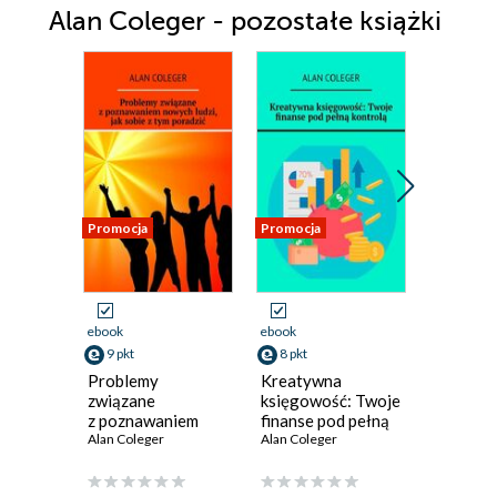
Alan Coleger - pozostałe książki
Promocja
Promocja
Promocja
ebook
ebook
ebook
9 pkt
8 pkt
8 pkt
Problemy
Kreatywna
Różnica
związane
księgowość: Twoje
prekrast
z poznawaniem
finanse pod pełną
a prokra
nowych ludzi,
Alan Coleger
kontrolą
Alan Coleger
czym są i
Alan Cole
jak sobie z tym
z nimi p
poradzić