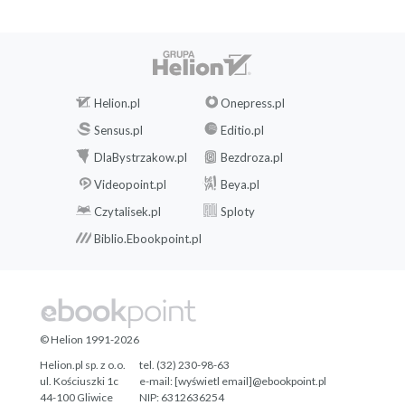
Helion.pl
Onepress.pl
Sensus.pl
Editio.pl
DlaBystrzakow.pl
Bezdroza.pl
Videopoint.pl
Beya.pl
Czytalisek.pl
Sploty
Biblio.Ebookpoint.pl
© Helion 1991-2026
Helion.pl sp. z o.o.
tel. (32) 230-98-63
ul. Kościuszki 1c
e-mail:
[wyświetl email]@ebookpoint.pl
44-100 Gliwice
NIP: 6312636254