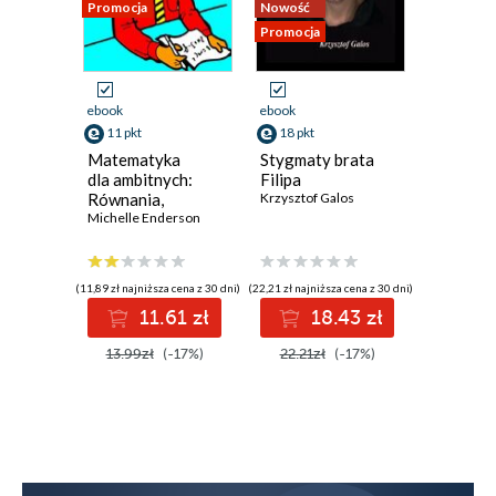
Promocja
Nowość
Nowość
Promocja
Promocja
ebook
ebook
ebook
11 pkt
18 pkt
13 pkt
Matematyka
Stygmaty brata
Staging.
dla ambitnych:
Filipa
Pozorow
Równania,
Krzysztof Galos
zabójst
geometria,
Michelle Enderson
na samo
Andrzej L
statystyka,
rachunek
różniczkowy
(11,89 zł najniższa cena z 30 dni)
(22,21 zł najniższa cena z 30 dni)
(16,15 zł najni
i całkowy
11.61 zł
18.43 zł
1
13.99zł
(-17%)
22.21zł
(-17%)
16.15z