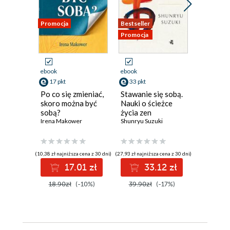
Promocja
Bestseller
Promocja
Promocja
ebook
ebook
ebook
17 pkt
33 pkt
47 pkt
Po co się zmieniać,
Stawanie się sobą.
Cudowne
skoro można być
Nauki o ścieżce
Maja Sosn
sobą?
życia zen
Irena Makower
Shunryu Suzuki
(10,38 zł najniższa cena z 30 dni)
(27,93 zł najniższa cena z 30 dni)
(59,00 zł najni
17.01 zł
33.12 zł
4
18.90zł
(-10%)
39.90zł
(-17%)
59.00z