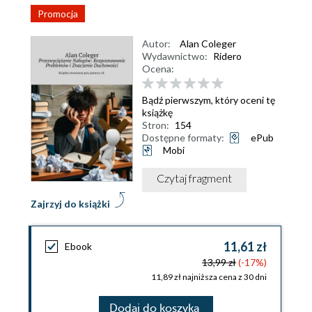
Promocja
Autor:
Alan Coleger
Wydawnictwo:
Ridero
Ocena:
Bądź pierwszym, który oceni tę
książkę
Stron:
154
Dostępne formaty:
ePub
Mobi
Czytaj fragment
Zajrzyj do książki
11,61 zł
Ebook
13,99 zł
(-17%)
11,89 zł najniższa cena z 30 dni
Dodaj do koszyka