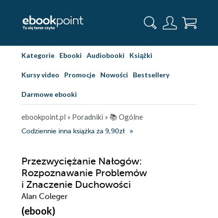
Kategorie
Ebooki
Audiobooki
Książki
Kursy video
Promocje
Nowości
Bestsellery
Darmowe ebooki
ebookpoint.pl
»
Poradniki
»
📚 Ogólne
Codziennie inna książka za 9,90zł
Przezwyciężanie Nałogów:
Rozpoznawanie Problemów
i Znaczenie Duchowości
Alan Coleger
(ebook)