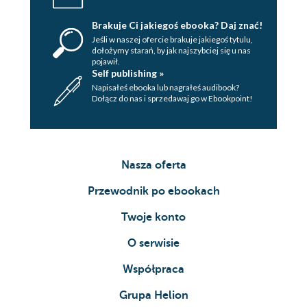
Brakuje Ci jakiegoś ebooka? Daj znać!
Jeśli w naszej ofercie brakuje jakiegoś tytulu,
dołożymy starań, by jak najszybciej się u nas
pojawił.
Self publishing »
Napisałeś ebooka lub nagrałeś audibook?
Dołącz do nas i sprzedawaj go w Ebookpoint!
Nasza oferta
Przewodnik po ebookach
Twoje konto
O serwisie
Współpraca
Grupa Helion