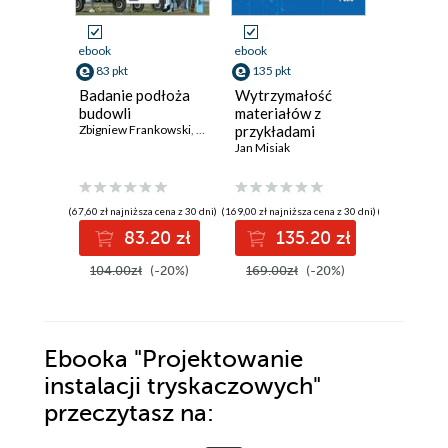
ebook
ebook
ebook
83 pkt
135 pkt
95 pkt
Badanie podłoża
Wytrzymałość
Urządzen
budowli
materiałów z
systemy
Zbigniew Frankowski
,
Tomasz Godlewski
przykładami
,
Kazimierz Gwizdała
optoele
,
Jerzy 
obliczeń
Jan Misiak
Zbigniew B
(67,60 zł najniższa cena z 30 dni)
(169,00 zł najniższa cena z 30 dni)
(119,00 zł najni
83.20 zł
135.20 zł
9
104.00zł
(-20%)
169.00zł
(-20%)
119.00z
Ebooka
"Projektowanie
instalacji tryskaczowych"
przeczytasz na: