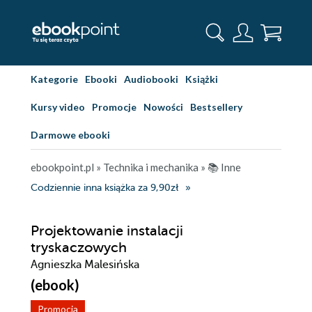
Kategorie
Ebooki
Audiobooki
Książki
Kursy video
Promocje
Nowości
Bestsellery
Darmowe ebooki
ebookpoint.pl
»
Technika i mechanika
»
📚 Inne
Codziennie inna książka za 9,90zł
Projektowanie instalacji
tryskaczowych
Agnieszka Malesińska
(ebook)
Promocja