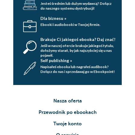
PN-EN 12845:2015 238 12.2. Wymagania według VdS
Jesteś średnim lub dużym wydawcą? Dołącz
239 12.3. Wymagania według NFPA13 239 12.4.
do naszego systemu dystrybucji!
Wymagania według FM Global 240
Literatura
Dla biznesu »
Ebooki i audiobooki w Twojej firmie.
Brakuje Ci jakiegoś ebooka? Daj znać!
Jeśli w naszej ofercie brakuje jakiegoś tytulu,
dołożymy starań, by jak najszybciej się u nas
pojawił.
Self publishing »
Napisałeś ebooka lub nagrałeś audibook?
Dołącz do nas i sprzedawaj go w Ebookpoint!
Nasza oferta
Przewodnik po ebookach
Twoje konto