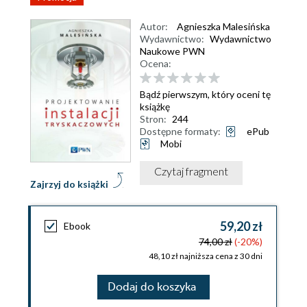
Autor:
Agnieszka Malesińska
Wydawnictwo:
Wydawnictwo
Naukowe PWN
Ocena:
Bądź pierwszym, który oceni tę
książkę
Stron:
244
Dostępne formaty:
ePub
Mobi
Czytaj fragment
Zajrzyj do książki
59,20 zł
Ebook
74,00 zł
(-20%)
48,10 zł najniższa cena z 30 dni
Dodaj do koszyka