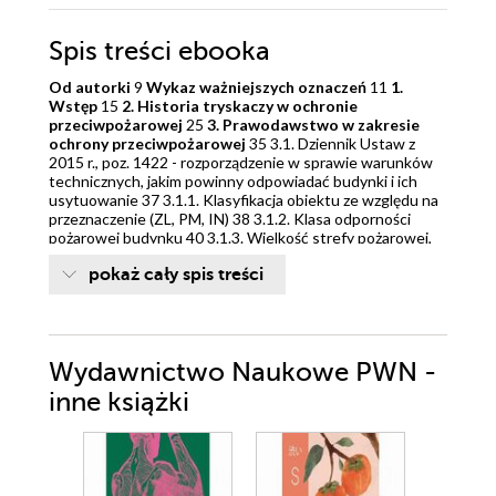
Spis treści
ebooka
Od autorki
9
Wykaz ważniejszych oznaczeń
11
1.
Wstęp
15
2. Historia tryskaczy w ochronie
przeciwpożarowej
25
3. Prawodawstwo w zakresie
ochrony przeciwpożarowej
35 3.1. Dziennik Ustaw z
2015 r., poz. 1422 - rozporządzenie w sprawie warunków
technicznych, jakim powinny odpowiadać budynki i ich
usytuowanie 37 3.1.1. Klasyfikacja obiektu ze względu na
przeznaczenie (ZL, PM, IN) 38 3.1.2. Klasa odporności
pożarowej budynku 40 3.1.3. Wielkość strefy pożarowej,
oddzielenia przeciwpożarowe 45 3.1.4. Dodatkowe
pokaż cały spis treści
możliwości wynikające z zastosowania SUG 49 3.2.
Dziennik Ustaw z 2016 r., poz. 191 - ustawa o ochronie
przeciwpożarowej 51 3.2.1. Ogólne wymagania i definicje
dotyczące ochrony przeciwpożarowej 51 3.3. Dziennik
Ustaw z 2010 r. nr 109, poz. 719 - rozporządzenie w
Wydawnictwo Naukowe PWN -
sprawie ochrony przeciwpożarowej budynków, innych
obiektów budowlanych i terenów 52 3.3.1. Wymagania
inne książki
dotyczące konieczności stosowania SUG 52 3.4. Dziennik
Ustaw z 2009 r. nr 124, poz. 1030 - rozporządzenie w
sprawie przeciwpożarowego zaopatrzenia w wodę oraz
dróg pożarowych 53 3.4.1. Wymagania dotyczące
zaopatrzenia w wodę do celów przeciwpożarowych 53 3.5.