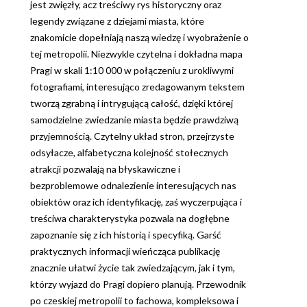
jest zwięzły, acz treściwy rys historyczny oraz
legendy związane z dziejami miasta, które
znakomicie dopełniają naszą wiedzę i wyobrażenie o
tej metropolii. Niezwykle czytelna i dokładna mapa
Pragi w skali 1:10 000 w połączeniu z urokliwymi
fotografiami, interesująco zredagowanym tekstem
tworzą zgrabną i intrygującą całość, dzięki której
samodzielne zwiedzanie miasta będzie prawdziwą
przyjemnością. Czytelny układ stron, przejrzyste
odsyłacze, alfabetyczna kolejność stołecznych
atrakcji pozwalają na błyskawiczne i
bezproblemowe odnalezienie interesujących nas
obiektów oraz ich identyfikację, zaś wyczerpująca i
treściwa charakterystyka pozwala na dogłębne
zapoznanie się z ich historią i specyfiką. Garść
praktycznych informacji wieńcząca publikację
znacznie ułatwi życie tak zwiedzającym, jak i tym,
którzy wyjazd do Pragi dopiero planują. Przewodnik
po czeskiej metropolii to fachowa, kompleksowa i