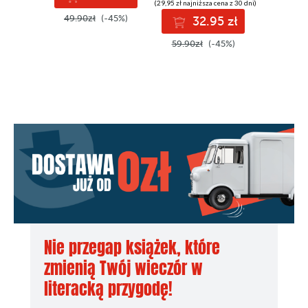
(29,95 zł najniższa cena z 30 dni)
49.90zł
(-45%)
49.90z
32.95 zł
59.90zł
(-45%)
Nie przegap książek, które
zmienią Twój wieczór w
literacką przygodę!