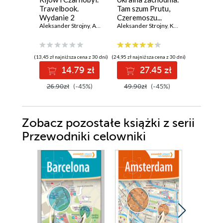
Travelbook.
Tam szum Prutu,
Wydanie
Wydanie 2
Czeremoszu...
Aleksander
Aleksander Strojny
,
Andrzej Klopotowski
Wydanie 8
Aleksander Strojny
,
Krzysztof Bzowski
,
(13,45 zł najniższa cena z 30 dni)
(24,95 zł najniższa cena z 30 dni)
(13,45 zł najni
14.79 zł
27.45 zł
1
26.90zł
(-45%)
49.90zł
(-45%)
26.90z
Zobacz pozostałe książki z serii
Przewodniki celowniki