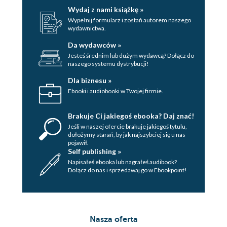
Wydaj z nami książkę »
Wypełnij formularz i zostań autorem naszego
wydawnictwa.
Da wydawców »
Jesteś średnim lub dużym wydawcą? Dołącz do
naszego systemu dystrybucji!
Dla biznesu »
Ebooki i audiobooki w Twojej firmie.
Brakuje Ci jakiegoś ebooka? Daj znać!
Jeśli w naszej ofercie brakuje jakiegoś tytulu,
dołożymy starań, by jak najszybciej się u nas
pojawił.
Self publishing »
Napisałeś ebooka lub nagrałeś audibook?
Dołącz do nas i sprzedawaj go w Ebookpoint!
Nasza oferta