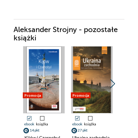
Aleksander Strojny - pozostałe
książki
Promocja
Promocja
Promocja
ebook
książka
ebook
książka
ebook
ksi
14 pkt
27 pkt
14 pkt
Kijów i Czarnobyl.
Ukraina zachodnia.
Kijów. T