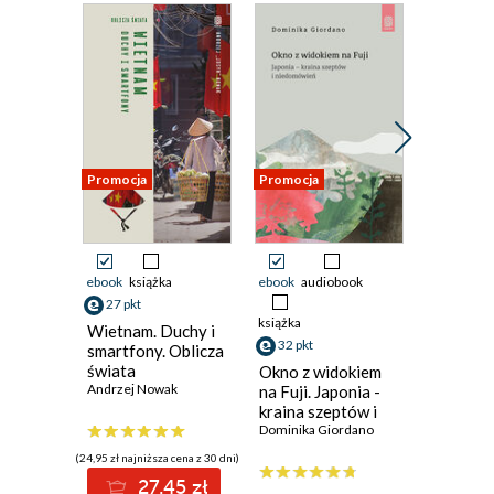
Promocja
Promocja
Promocja
ebook
książka
ebook
audiobook
ebook
ksi
27 pkt
27 pkt
książka
Wietnam. Duchy i
Korea
32 pkt
smartfony. Oblicza
Południ
świata
Travelb
Okno z widokiem
Andrzej Nowak
Wydanie
na Fuji. Japonia -
kraina szeptów i
niedomówień
Dominika Giordano
(24,95 zł najniższa cena z 30 dni)
(24,95 zł najni
27.45 zł
2