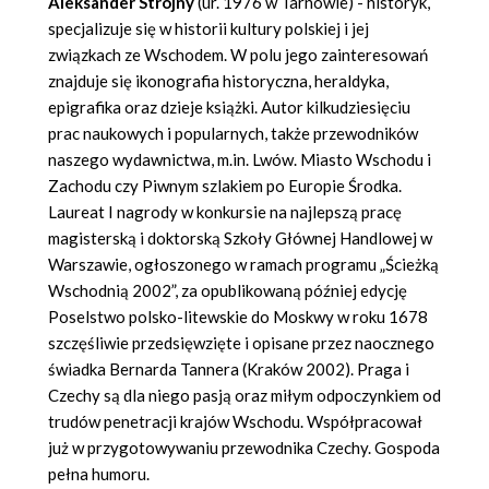
Aleksander Strojny
(ur. 1976 w Tarnowie) - historyk,
specjalizuje się w historii kultury polskiej i jej
związkach ze Wschodem. W polu jego zainteresowań
znajduje się ikonografia historyczna, heraldyka,
epigrafika oraz dzieje książki. Autor kilkudziesięciu
prac naukowych i popularnych, także przewodników
naszego wydawnictwa, m.in. Lwów. Miasto Wschodu i
Zachodu czy Piwnym szlakiem po Europie Środka.
Laureat I nagrody w konkursie na najlepszą pracę
magisterską i doktorską Szkoły Głównej Handlowej w
Warszawie, ogłoszonego w ramach programu „Ścieżką
Wschodnią 2002”, za opublikowaną później edycję
Poselstwo polsko-litewskie do Moskwy w roku 1678
szczęśliwie przedsięwzięte i opisane przez naocznego
świadka Bernarda Tannera (Kraków 2002). Praga i
Czechy są dla niego pasją oraz miłym odpoczynkiem od
trudów penetracji krajów Wschodu. Współpracował
już w przygotowywaniu przewodnika Czechy. Gospoda
pełna humoru.