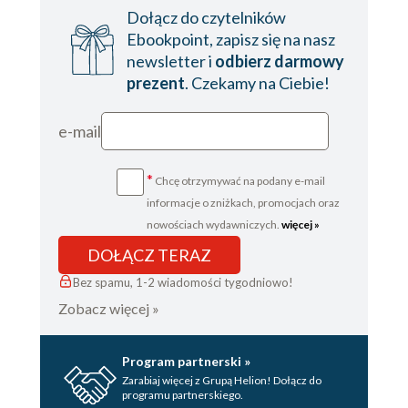
Dołącz do czytelników
Ebookpoint, zapisz się na nasz
newsletter i
odbierz darmowy
prezent
. Czekamy na Ciebie!
e-mail
*
Chcę otrzymywać na podany e-mail
informacje o zniżkach, promocjach oraz
nowościach wydawniczych.
więcej »
DOŁĄCZ TERAZ
Bez spamu, 1-2 wiadomości tygodniowo!
Zobacz więcej »
Program partnerski »
Zarabiaj więcej z Grupą Helion! Dołącz do
programu partnerskiego.