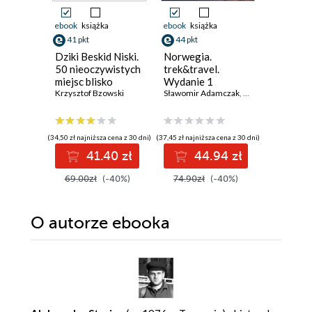
ebook
książka
ebook
książka
ebook
ksi
41 pkt
44 pkt
47 pkt
Dziki Beskid Niski.
Norwegia.
Szlaki 
50 nieoczywistych
trek&travel.
Europy. 
miejsc blisko
Wydanie 1
pełnych
natury
Krzysztof Bzowski
Sławomir Adamczak
,
Olgierd Adamczak
Daniel Sie
(34,50 zł najniższa cena z 30 dni)
(37,45 zł najniższa cena z 30 dni)
(39,50 zł najni
41.40 zł
44.94 zł
4
69.00zł
(-40%)
74.90zł
(-40%)
79.00z
O autorze
ebooka