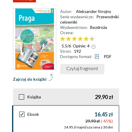
Autor:
Aleksander Strojny
Serie wydawnicze:
Przewodniki
celowniki
Wydawnictwo:
Bezdroża
Ocena:
5.5
/
6
Opinie:
4
Stron:
192
Dostępny format:
PDF
Czytaj fragment
Zajrzyj do książki
29,90 zł
Książka
16,45 zł
Ebook
29,90 zł
(-45%)
14,95 zł najniższa cena z 30 dni