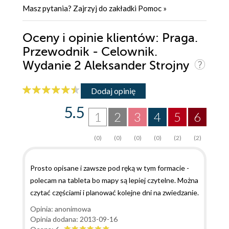
Masz pytania? Zajrzyj do zakładki
Pomoc
»
Oceny i opinie klientów: Praga.
Przewodnik - Celownik.
Wydanie 2 Aleksander Strojny
Dodaj opinię
5.5
1
2
3
4
5
6
(0)
(0)
(0)
(0)
(2)
(2)
Prosto opisane i zawsze pod ręką w tym formacie -
polecam na tableta bo mapy są lepiej czytelne. Można
czytać częściami i planować kolejne dni na zwiedzanie.
Opinia: anonimowa
Opinia dodana: 2013-09-16