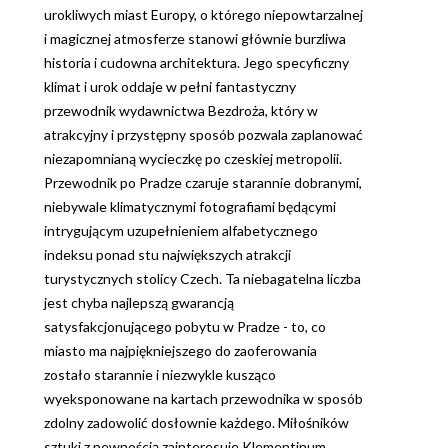
urokliwych miast Europy, o którego niepowtarzalnej
i magicznej atmosferze stanowi głównie burzliwa
historia i cudowna architektura. Jego specyficzny
klimat i urok oddaje w pełni fantastyczny
przewodnik wydawnictwa Bezdroża, który w
atrakcyjny i przystępny sposób pozwala zaplanować
niezapomnianą wycieczkę po czeskiej metropolii.
Przewodnik po Pradze czaruje starannie dobranymi,
niebywale klimatycznymi fotografiami będącymi
intrygującym uzupełnieniem alfabetycznego
indeksu ponad stu największych atrakcji
turystycznych stolicy Czech. Ta niebagatelna liczba
jest chyba najlepszą gwarancją
satysfakcjonującego pobytu w Pradze - to, co
miasto ma najpiękniejszego do zaoferowania
zostało starannie i niezwykle kusząco
wyeksponowane na kartach przewodnika w sposób
zdolny zadowolić dosłownie każdego. Miłośników
sztuki z pewnością zainteresuje Klementinum