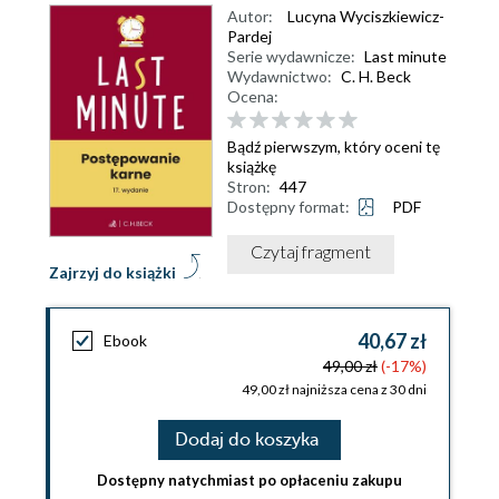
Autor:
Lucyna Wyciszkiewicz-
Pardej
Serie wydawnicze:
Last minute
Wydawnictwo:
C. H. Beck
Ocena:
Bądź pierwszym, który oceni tę
książkę
Stron:
447
Dostępny format:
PDF
Czytaj fragment
Zajrzyj do książki
40,67 zł
Ebook
49,00 zł
(-17%)
49,00 zł najniższa cena z 30 dni
Dodaj do koszyka
Dostępny natychmiast po opłaceniu zakupu