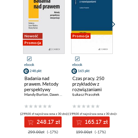
Nowość
Promocja
Promocja
Promocja
ebook
ebook
ebook
248 pkt
165 pkt
239 pkt
Badania nad
Czas pracy. 250
Zastoso
prawem. Metody
przykładów z
mechan
perspektywy
rozwiązaniami
ochrony
interpretacje
Mandy Burton
,
Dawn Watkins
Łukasz Prasołek
dyskrym
Jakub Bou
do ochr
sygnali
świetle t
(299,00 zł najniższa cena z 30 dni)
(199,00 zł najniższa cena z 30 dni)
(289,00 zł najni
multicen
248.17 zł
165.17 zł
23
prawa
299.00zł
(-17%)
199.00zł
(-17%)
289.00