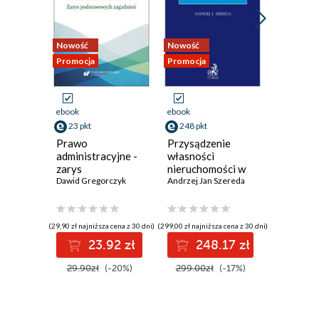
Nowość
Nowość
Nowość
Promocja
Promocja
Promocja
ebook
ebook
ebook
23 pkt
248 pkt
73 pkt
Prawo
Przysądzenie
Prawo k
administracyjne -
własności
testami 
zarys
nieruchomości w
podstawowych
Dawid Gregorczyk
egzekucji sądowej
Andrzej Jan Szereda
zagadnień
(29,90 zł najniższa cena z 30 dni)
(299,00 zł najniższa cena z 30 dni)
(89,00 zł najni
23.92 zł
248.17 zł
7
29.90zł
(-20%)
299.00zł
(-17%)
89.00z