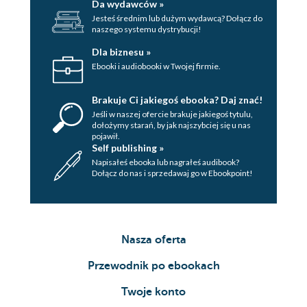
Da wydawców »
Jesteś średnim lub dużym wydawcą? Dołącz do
naszego systemu dystrybucji!
Dla biznesu »
Ebooki i audiobooki w Twojej firmie.
Brakuje Ci jakiegoś ebooka? Daj znać!
Jeśli w naszej ofercie brakuje jakiegoś tytulu,
dołożymy starań, by jak najszybciej się u nas
pojawił.
Self publishing »
Napisałeś ebooka lub nagrałeś audibook?
Dołącz do nas i sprzedawaj go w Ebookpoint!
Nasza oferta
Przewodnik po ebookach
Twoje konto