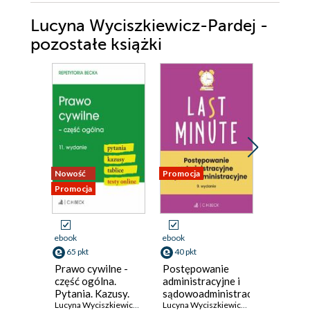
Lucyna Wyciszkiewicz-Pardej -
pozostałe książki
Nowość
Promocja
Promocja
Promocja
ebook
ebook
ebook
65 pkt
40 pkt
37 pkt
Prawo cywilne -
Postępowanie
Prawo c
część ogólna.
administracyjne i
pigułce.
Pytania. Kazusy.
sądowoadministracyjne
ogólna.
Tablice. Testy
Lucyna Wyciszkiewicz-Pardej
+ testy online
Lucyna Wyciszkiewicz-Pardej
rzeczowe