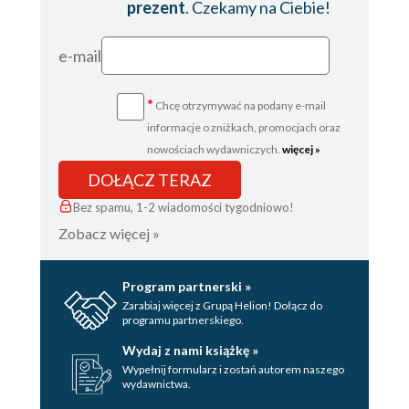
prezent
. Czekamy na Ciebie!
e-mail
*
Chcę otrzymywać na podany e-mail
informacje o zniżkach, promocjach oraz
nowościach wydawniczych.
więcej »
DOŁĄCZ TERAZ
Bez spamu, 1-2 wiadomości tygodniowo!
Zobacz więcej »
Program partnerski »
Zarabiaj więcej z Grupą Helion! Dołącz do
programu partnerskiego.
Wydaj z nami książkę »
Wypełnij formularz i zostań autorem naszego
wydawnictwa.