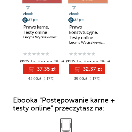
ebook
ebook
ebook
37 pkt
32 pkt
37 pkt
Prawo karne.
Prawo
Prawo c
Testy online
konstytucyjne.
Część og
Lucyna Wyciszkiewicz-Pardej
Testy online
Prawo r
Lucyna Wyciszkiewicz-Pardej
testy on
(38,25 zł najniższa cena z 30 dni)
(33,15 zł najniższa cena z 30 dni)
(38,25 zł najni
37.35 zł
32.37 zł
3
45.00zł
(-17%)
39.00zł
(-17%)
45.00z
Ebooka
"Postępowanie karne +
testy online"
przeczytasz na: