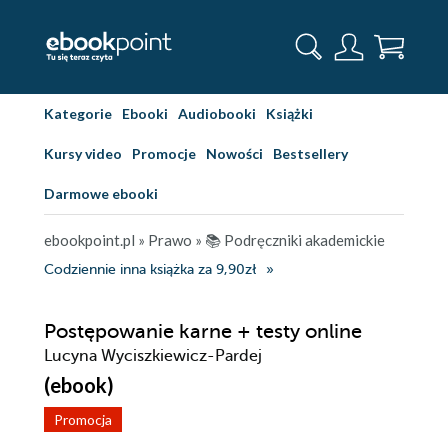
Kategorie
Ebooki
Audiobooki
Książki
Kursy video
Promocje
Nowości
Bestsellery
Darmowe ebooki
ebookpoint.pl
»
Prawo
»
📚 Podręczniki akademickie
Codziennie inna książka za 9,90zł
Postępowanie karne + testy online
Lucyna Wyciszkiewicz-Pardej
(ebook)
Promocja