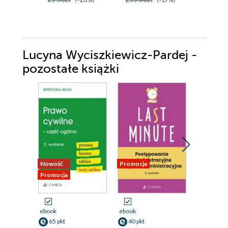
Lucyna Wyciszkiewicz-Pardej -
pozostałe książki
Nowość
Promocja
Promocja
Promocja
ebook
ebook
ebook
65 pkt
40 pkt
37 pkt