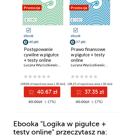
Promocja
Promocja
Promocja
ebook
ebook
ebook
40 pkt
37 pkt
40 pkt
Postępowanie
Prawo finansowe
Prawo i
cywilne w pigułce
w pigułce + testy
postępo
+ testy online
online
administ
Lucyna Wyciszkiewicz-Pardej
Lucyna Wyciszkiewicz-Pardej
pigułce 
online
(49,00 zł najniższa cena z 30 dni)
(38,25 zł najniższa cena z 30 dni)
(41,65 zł najni
40.67 zł
37.35 zł
4
49.00zł
(-17%)
45.00zł
(-17%)
49.00z
Ebooka
"Logika w pigułce +
testy online"
przeczytasz na: