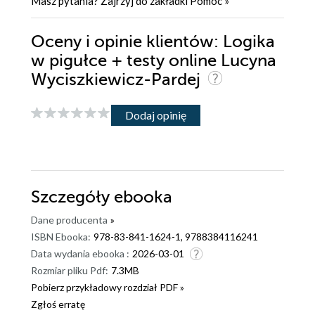
Masz pytania? Zajrzyj do zakładki
Pomoc
»
Oceny i opinie klientów: Logika
w pigułce + testy online Lucyna
Wyciszkiewicz-Pardej
Dodaj opinię
Szczegóły
ebooka
Dane producenta
»
ISBN Ebooka:
978-83-841-1624-1, 9788384116241
Data wydania ebooka :
2026-03-01
Rozmiar pliku Pdf:
7.3MB
Pobierz przykładowy rozdział PDF »
Zgłoś erratę