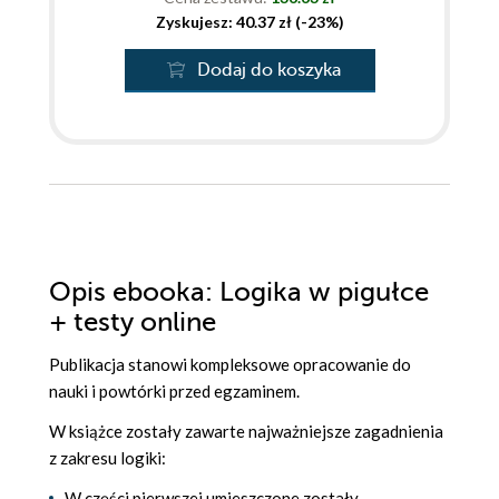
Zyskujesz: 40.37 zł (-23%)
Dodaj do koszyka
Opis
ebooka
: Logika w pigułce
+ testy online
Publikacja stanowi kompleksowe opracowanie do
nauki i powtórki przed egzaminem.
W książce zostały zawarte najważniejsze zagadnienia
z zakresu logiki:
W części pierwszej umieszczone zostały