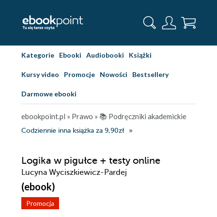
Kategorie
Ebooki
Audiobooki
Książki
Kursy video
Promocje
Nowości
Bestsellery
Darmowe ebooki
ebookpoint.pl
»
Prawo
»
📚 Podręczniki akademickie
Codziennie inna książka za 9,90zł
Logika w pigułce + testy online
Lucyna Wyciszkiewicz-Pardej
(ebook)
Promocja