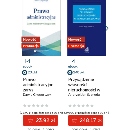
Nowość
Nowość
Nowość
Promocja
Promocja
Promocja
ebook
ebook
ebook
23 pkt
248 pkt
73 pkt
Prawo
Przysądzenie
Prawo k
administracyjne -
własności
testami 
zarys
nieruchomości w
podstawowych
Dawid Gregorczyk
egzekucji sądowej
Andrzej Jan Szereda
zagadnień
(29,90 zł najniższa cena z 30 dni)
(299,00 zł najniższa cena z 30 dni)
(89,00 zł najni
23.92 zł
248.17 zł
7
29.90zł
(-20%)
299.00zł
(-17%)
89.00z