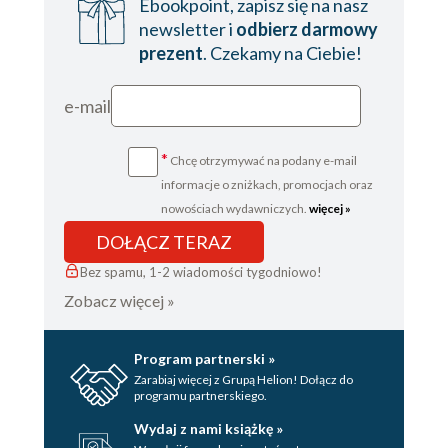
Ebookpoint, zapisz się na nasz
newsletter i
odbierz darmowy
prezent
. Czekamy na Ciebie!
e-mail
*
Chcę otrzymywać na podany e-mail
informacje o zniżkach, promocjach oraz
nowościach wydawniczych.
więcej »
DOŁĄCZ TERAZ
Bez spamu, 1-2 wiadomości tygodniowo!
Zobacz więcej »
Program partnerski »
Zarabiaj więcej z Grupą Helion! Dołącz do
programu partnerskiego.
Wydaj z nami książkę »