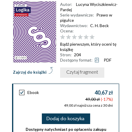
Autor:
Lucyna Wyciszkiewicz-
Pardej
Serie wydawnicze:
Prawo w
pigułce
Wydawnictwo:
C. H. Beck
Ocena:
Bądź pierwszym, który oceni tę
książkę
Stron:
204
Dostępny format:
PDF
Czytaj fragment
Zajrzyj do książki
40,67 zł
Ebook
49,00 zł
(-17%)
49,00 zł najniższa cena z 30 dni
Dodaj do koszyka
Dostępny natychmiast po opłaceniu zakupu