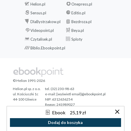
Helion.pl
Onepress.pl
Sensus.pl
Editio.pl
DlaBystrzakow.pl
Bezdroza.pl
Videopoint.pl
Beya.pl
Czytalisek.pl
Sploty
Biblio.Ebookpoint.pl
© Helion 1991-2026
Helion.pl sp. z o.o.
tel. (32) 230-98-63
ul. Kościuszki 1c
e-mail:
[wyświetl email]@ebookpoint.pl
44-100 Gliwice
NIP: 6312636254
Regon: 241989027
Ebook
25,19 zł
Designed with ♥ by
Tonik.pl
Dodaj do koszyka
Pełna wersja strony »