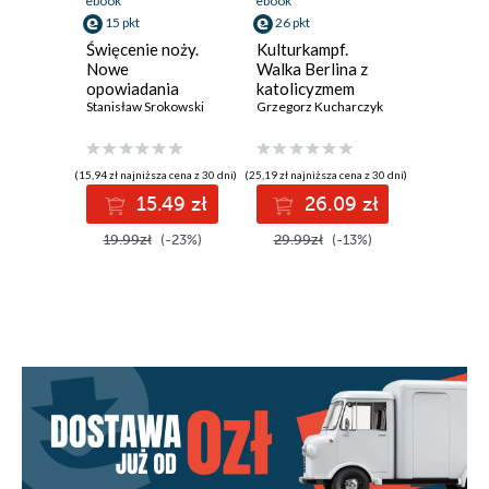
ebook
ebook
ebook
15 pkt
26 pkt
26 pkt
Święcenie noży.
Kulturkampf.
Międzym
Nowe
Walka Berlina z
Geopoli
opowiadania
katolicyzmem
Geoeko
kresowe
Stanisław Srokowski
Grzegorz Kucharczyk
Geokult
(15,94 zł najniższa cena z 30 dni)
(25,19 zł najniższa cena z 30 dni)
(25,19 zł najni
15.49 zł
26.09 zł
2
19.99zł
(-23%)
29.99zł
(-13%)
29.99z