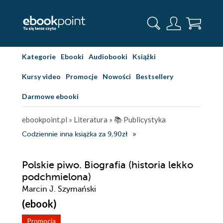
Kategorie
Ebooki
Audiobooki
Książki
Kursy video
Promocje
Nowości
Bestsellery
Darmowe ebooki
ebookpoint.pl
»
Literatura
»
📚 Publicystyka
Codziennie inna książka za 9,90zł
Polskie piwo. Biografia (historia lekko
podchmielona)
Marcin J. Szymański
(ebook)
Promocja