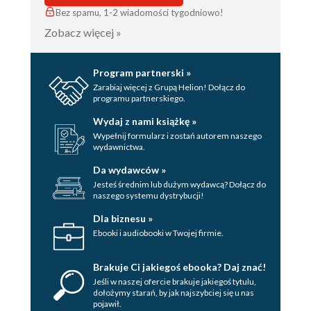
Bez spamu, 1-2 wiadomości tygodniowo!
Zobacz więcej »
Program partnerski »
Zarabiaj więcej z Grupą Helion! Dołącz do
programu partnerskiego.
Wydaj z nami książkę »
Wypełnij formularz i zostań autorem naszego
wydawnictwa.
Da wydawców »
Jesteś średnim lub dużym wydawcą? Dołącz do
naszego systemu dystrybucji!
Dla biznesu »
Ebooki i audiobooki w Twojej firmie.
Brakuje Ci jakiegoś ebooka? Daj znać!
Jeśli w naszej ofercie brakuje jakiegoś tytulu,
dołożymy starań, by jak najszybciej się u nas
pojawił.