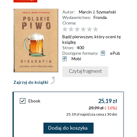
Autor:
Marcin J. Szymański
Wydawnictwo:
Fronda
Ocena:
Bądź pierwszym, który oceni tę
książkę
Stron:
400
Dostępne formaty:
ePub
Mobi
Czytaj fragment
Zajrzyj do książki
25,19 zł
Ebook
29,99 zł
(-16%)
25,19 zł najniższa cena z 30 dni
Dodaj do koszyka