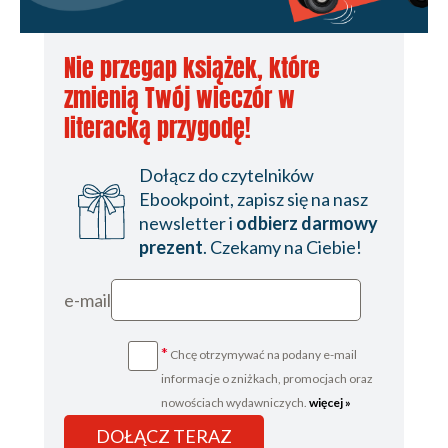
Nie przegap książek, które
zmienią Twój wieczór w
literacką przygodę!
Dołącz do czytelników
Ebookpoint, zapisz się na nasz
newsletter i
odbierz darmowy
prezent
. Czekamy na Ciebie!
e-mail
*
Chcę otrzymywać na podany e-mail
informacje o zniżkach, promocjach oraz
nowościach wydawniczych.
więcej »
DOŁĄCZ TERAZ