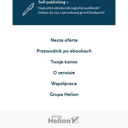
Self publishing »
Napisałeś ebooka lub nagrałeś audibook?
Dołącz do nas i sprzedawaj go w Ebookpoint!
Nasza oferta
Przewodnik po ebookach
Twoje konto
O serwisie
Współpraca
Grupa Helion