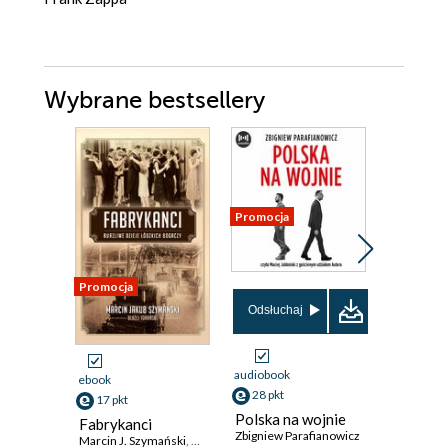
Wybrane bestsellery
Promocja
Promocja
Promocja
Odsłuchaj
audiobook
ebook
ebook
28 pkt
17 pkt
31 pkt
Polska na wojnie
Fabrykanci
Polska n
Zbigniew Parafianowicz
Marcin J. Szymański
,
Błażej Torański
Zbigniew P