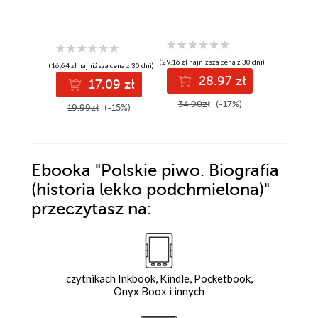
(29,16 zł najniższa cena z 30 dni)
(16,64 zł najniższa cena z 30 dni)
(29,75 zł najni
28.97 zł
17.09 zł
3
34.90zł
(-17%)
19.99zł
(-15%)
36.90z
Ebooka
"Polskie piwo. Biografia
(historia lekko podchmielona)"
przeczytasz na:
czytnikach Inkbook, Kindle, Pocketbook,
Onyx Boox i innych