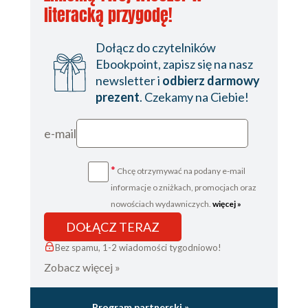
literacką przygodę!
Dołącz do czytelników
Ebookpoint, zapisz się na nasz
newsletter i
odbierz darmowy
prezent
. Czekamy na Ciebie!
e-mail
*
Chcę otrzymywać na podany e-mail
informacje o zniżkach, promocjach oraz
nowościach wydawniczych.
więcej »
DOŁĄCZ TERAZ
Bez spamu, 1-2 wiadomości tygodniowo!
Zobacz więcej »
Program partnerski »