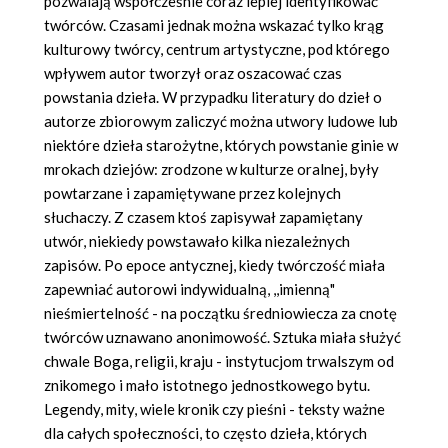
pozwalają współcześnie coraz lepiej identyfikować
twórców. Czasami jednak można wskazać tylko krąg
kulturowy twórcy, centrum artystyczne, pod którego
wpływem autor tworzył oraz oszacować czas
powstania dzieła. W przypadku literatury do dzieł o
autorze zbiorowym zaliczyć można utwory ludowe lub
niektóre dzieła starożytne, których powstanie ginie w
mrokach dziejów: zrodzone w kulturze oralnej, były
powtarzane i zapamiętywane przez kolejnych
słuchaczy. Z czasem ktoś zapisywał zapamiętany
utwór, niekiedy powstawało kilka niezależnych
zapisów. Po epoce antycznej, kiedy twórczość miała
zapewniać autorowi indywidualną, ,,imienną"
nieśmiertelność - na początku średniowiecza za cnotę
twórców uznawano anonimowość. Sztuka miała służyć
chwale Boga, religii, kraju - instytucjom trwalszym od
znikomego i mało istotnego jednostkowego bytu.
Legendy, mity, wiele kronik czy pieśni - teksty ważne
dla całych społeczności, to często dzieła, których