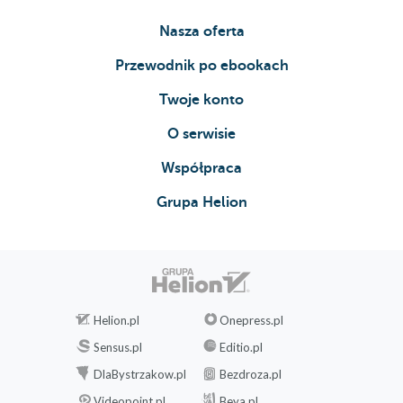
Nasza oferta
Przewodnik po ebookach
Twoje konto
O serwisie
Współpraca
Grupa Helion
Helion.pl
Onepress.pl
Sensus.pl
Editio.pl
DlaBystrzakow.pl
Bezdroza.pl
Videopoint.pl
Beya.pl