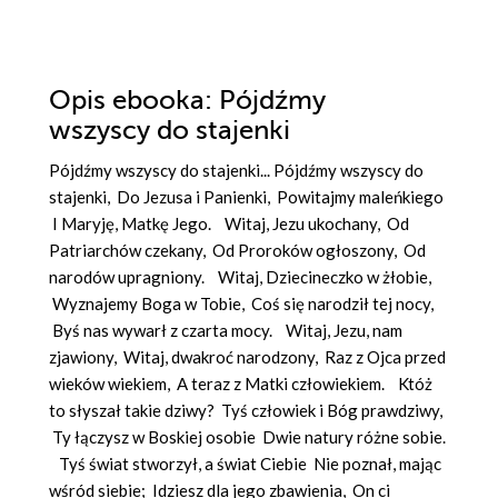
Opis
ebooka
: Pójdźmy
wszyscy do stajenki
Pójdźmy wszyscy do stajenki... Pójdźmy wszyscy do
stajenki, Do Jezusa i Panienki, Powitajmy maleńkiego
I Maryję, Matkę Jego. Witaj, Jezu ukochany, Od
Patriarchów czekany, Od Proroków ogłoszony, Od
narodów upragniony. Witaj, Dziecineczko w żłobie,
Wyznajemy Boga w Tobie, Coś się narodził tej nocy,
Byś nas wywarł z czarta mocy. Witaj, Jezu, nam
zjawiony, Witaj, dwakroć narodzony, Raz z Ojca przed
wieków wiekiem, A teraz z Matki człowiekiem. Któż
to słyszał takie dziwy? Tyś człowiek i Bóg prawdziwy,
Ty łączysz w Boskiej osobie Dwie natury różne sobie.
Tyś świat stworzył, a świat Ciebie Nie poznał, mając
wśród siebie; Idziesz dla jego zbawienia, On ci