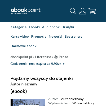
Kategorie
Ebooki
Audiobooki
Książki
Kursy video
Promocje
Nowości
Bestsellery
Darmowe ebooki
ebookpoint.pl
»
Literatura
»
📚 Proza
Codziennie inna książka za 9,90zł
Pójdźmy wszyscy do stajenki
Autor nieznany
(ebook)
Autor:
Autor nieznany
Wydawnictwo:
Wolne Lektury