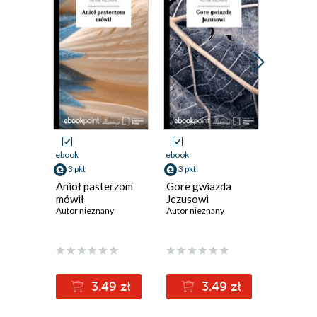
Promocja
ebook
ebook
ebook
3 pkt
3 pkt
6 pkt
Anioł pasterzom
Gore gwiazda
Kolędy
mówił
Jezusowi
Autor nie
Autor nieznany
Autor nieznany
(2,90 zł najniż
3.49 zł
3.49 zł
6
8.11zł