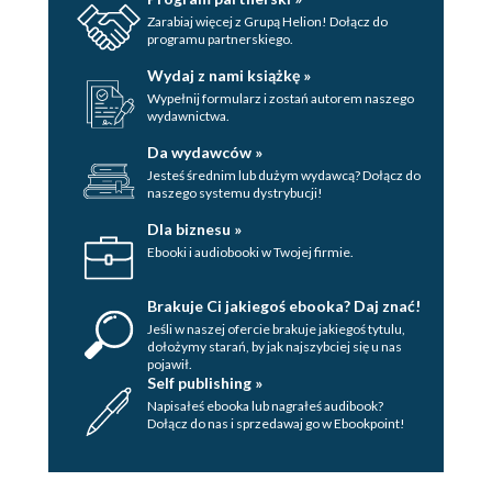
Zarabiaj więcej z Grupą Helion! Dołącz do
programu partnerskiego.
Wydaj z nami książkę »
Wypełnij formularz i zostań autorem naszego
wydawnictwa.
Da wydawców »
Jesteś średnim lub dużym wydawcą? Dołącz do
naszego systemu dystrybucji!
Dla biznesu »
Ebooki i audiobooki w Twojej firmie.
Brakuje Ci jakiegoś ebooka? Daj znać!
Jeśli w naszej ofercie brakuje jakiegoś tytulu,
dołożymy starań, by jak najszybciej się u nas
pojawił.
Self publishing »
Napisałeś ebooka lub nagrałeś audibook?
Dołącz do nas i sprzedawaj go w Ebookpoint!