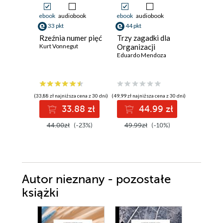
ebook
audiobook
ebook
audiobook
ebook
33 pkt
44 pkt
37 pkt
Rzeźnia numer pięć
Trzy zagadki dla
Draka w
Kurt Vonnegut
Organizacji
Chester H
Eduardo Mendoza
(33,88 zł najniższa cena z 30 dni)
(49,99 zł najniższa cena z 30 dni)
(31,50 zł najni
33.88 zł
44.99 zł
3
44.00zł
(-23%)
49.99zł
(-10%)
45.00z
Autor nieznany - pozostałe
książki