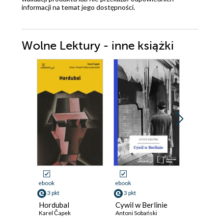
informacji na temat jego dostępności.
Wolne Lektury - inne książki
ebook
ebook
ebook
3 pkt
3 pkt
3 pkt
Hordubal
Cywil w Berlinie
R. U. R
Karel Čapek
Antoni Sobański
Karel Čap