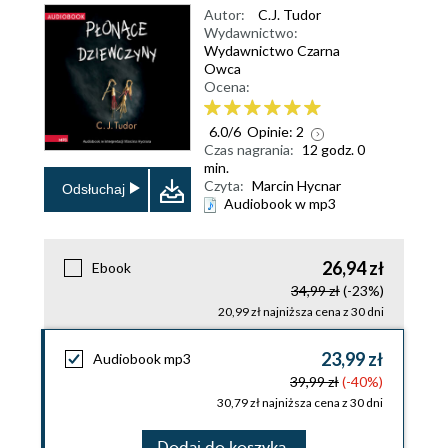
Autor:
C.J. Tudor
Wydawnictwo:
Wydawnictwo Czarna
Owca
Ocena:
6.0
/
6
Opinie:
2
Czas nagrania:
12 godz. 0
min.
Czyta:
Marcin Hycnar
Odsłuchaj
Audiobook w mp3
26,94 zł
Ebook
34,99 zł
(-23%)
20,99 zł najniższa cena z 30 dni
23,99 zł
Audiobook mp3
39,99 zł
(-40%)
30,79 zł najniższa cena z 30 dni
Dodaj do koszyka