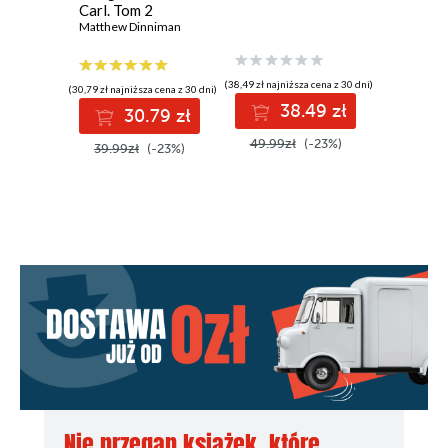
Carl. Tom 2
Rou Bao B
Matthew Dinniman
(38,49 zł najniższa cena z 30 dni)
(30,79 zł najniższa cena z 30 dni)
(29,99 zł najni
38.49 zł
30.79 zł
3
49.99zł
(-23%)
39.99zł
(-23%)
49.99z
Nie przegap książek, które