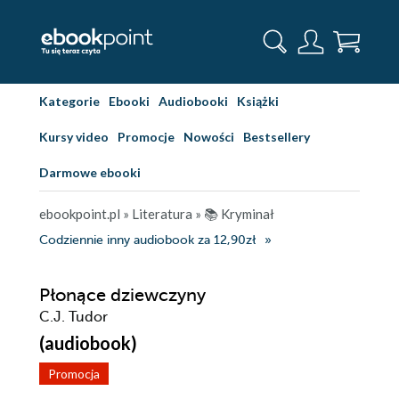
Kategorie
Ebooki
Audiobooki
Książki
Kursy video
Promocje
Nowości
Bestsellery
Darmowe ebooki
ebookpoint.pl
»
Literatura
»
📚 Kryminał
Codziennie inny audiobook za 12,90zł
Płonące dziewczyny
C.J. Tudor
(audiobook)
Promocja