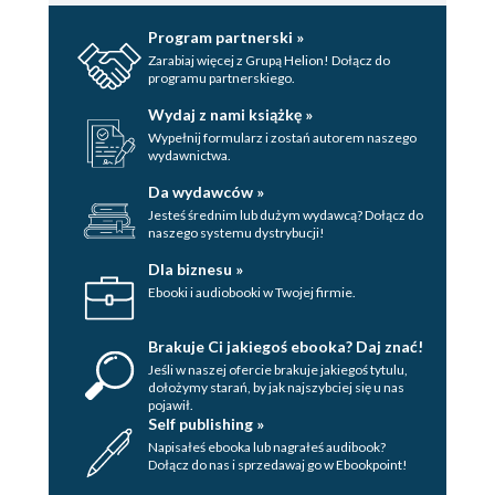
Program partnerski »
Zarabiaj więcej z Grupą Helion! Dołącz do
programu partnerskiego.
Wydaj z nami książkę »
Wypełnij formularz i zostań autorem naszego
wydawnictwa.
Da wydawców »
Jesteś średnim lub dużym wydawcą? Dołącz do
naszego systemu dystrybucji!
Dla biznesu »
Ebooki i audiobooki w Twojej firmie.
Brakuje Ci jakiegoś ebooka? Daj znać!
Jeśli w naszej ofercie brakuje jakiegoś tytulu,
dołożymy starań, by jak najszybciej się u nas
pojawił.
Self publishing »
Napisałeś ebooka lub nagrałeś audibook?
Dołącz do nas i sprzedawaj go w Ebookpoint!