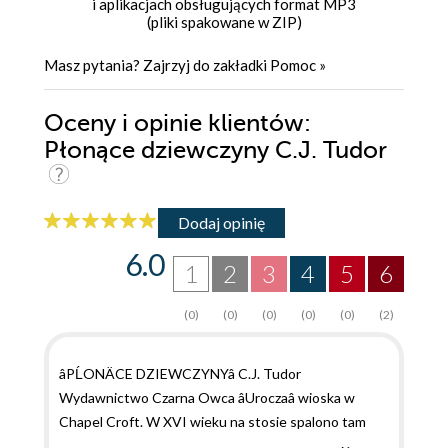
i aplikacjach obsługujących format MP3
(pliki spakowane w ZIP)
Masz pytania? Zajrzyj do zakładki
Pomoc
»
Oceny i opinie klientów:
Płonące dziewczyny C.J. Tudor
Dodaj opinię
6.0
1
2
3
4
5
6
(0)
(0)
(0)
(0)
(0)
(2)
âPĹONÄCE DZIEWCZYNYâ C.J. Tudor
Wydawnictwo Czarna Owca âUroczaâ wioska w
Chapel Croft. W XVI wieku na stosie spalono tam
wieĹniakĂłw oraz dwie nastolatki uznane za