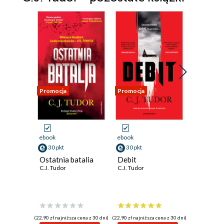
Promocja
Promocja
ebook
ebook
ebook
aud
30 pkt
30 pkt
29 pkt
Ostatnia batalia
Debit
Kredziar
C.J. Tudor
C.J. Tudor
C.J. Tudor
(22,90 zł najniższa cena z 30 dni)
(22,90 zł najniższa cena z 30 dni)