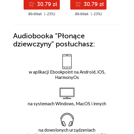
30.79 zł
30.79 zł
Niedo
39.99zł
(-23%)
39.99zł
(-23%)
Audiobooka
"Płonące
dziewczyny"
posłuchasz:
w aplikacji Ebookpoint na Android, iOS,
HarmonyOs
na systemach Windows, MacOS i innych
na dowolonych urządzeniach