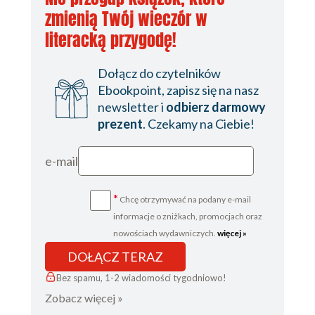
zmienią Twój wieczór w
literacką przygodę!
Dołącz do czytelników
Ebookpoint, zapisz się na nasz
newsletter i
odbierz darmowy
prezent
. Czekamy na Ciebie!
e-mail
*
Chcę otrzymywać na podany e-mail
informacje o zniżkach, promocjach oraz
nowościach wydawniczych.
więcej »
DOŁĄCZ TERAZ
Bez spamu, 1-2 wiadomości tygodniowo!
Zobacz więcej »