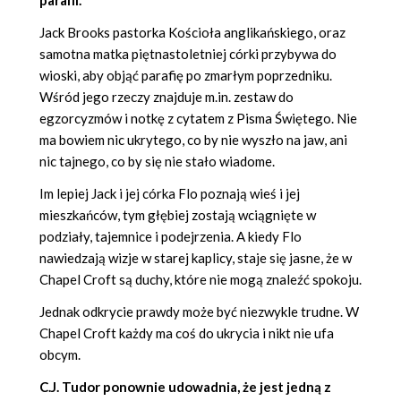
Jack Brooks pastorka Kościoła anglikańskiego, oraz
samotna matka piętnastoletniej córki przybywa do
wioski, aby objąć parafię po zmarłym poprzedniku.
Wśród jego rzeczy znajduje m.in. zestaw do
egzorcyzmów i notkę z cytatem z Pisma Świętego. Nie
ma bowiem nic ukrytego, co by nie wyszło na jaw, ani
nic tajnego, co by się nie stało wiadome.
Im lepiej Jack i jej córka Flo poznają wieś i jej
mieszkańców, tym głębiej zostają wciągnięte w
podziały, tajemnice i podejrzenia. A kiedy Flo
nawiedzają wizje w starej kaplicy, staje się jasne, że w
Chapel Croft są duchy, które nie mogą znaleźć spokoju.
Jednak odkrycie prawdy może być niezwykle trudne. W
Chapel Croft każdy ma coś do ukrycia i nikt nie ufa
obcym.
C.J. Tudor ponownie udowadnia, że jest jedną z