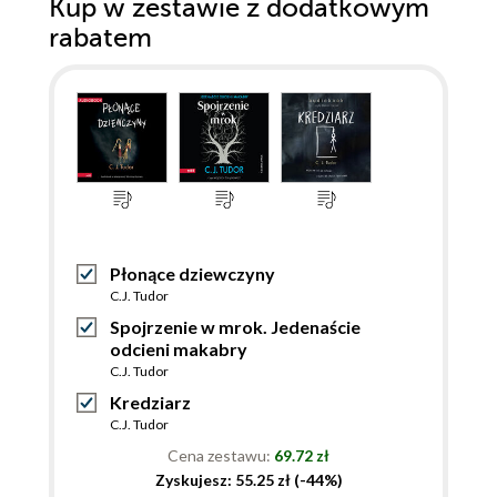
Kup w zestawie z dodatkowym
rabatem
Płonące dziewczyny
C.J. Tudor
Spojrzenie w mrok. Jedenaście
odcieni makabry
C.J. Tudor
Kredziarz
C.J. Tudor
Cena zestawu:
69.72 zł
Zyskujesz: 55.25 zł (-44%)