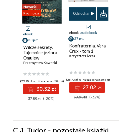
Nowość
Promocja
Odsłuchaj
Odsłuch
ebook
audiobook
ebook
aud
ebook
27 pkt
31 pkt
30 pkt
Konfraternia. Vera
Jezioro 
Wilcze sekrety.
Crux - tom 1
Inspekt
Tajemnice jeziora
Krzysztof Piersa
Szeptyck
Omulew
Jędrzej Pa
Przemysław Kawecki
(26,73 zł najniższa cena z 30 dni)
(30,72 zł najni
(29,18 zł najniższa cena z 30 dni)
27.02 zł
3
30.32 zł
39.90zł
(-32%)
39.90z
37.89zł
(-20%)
C.J. Tudor - pozostałe książki