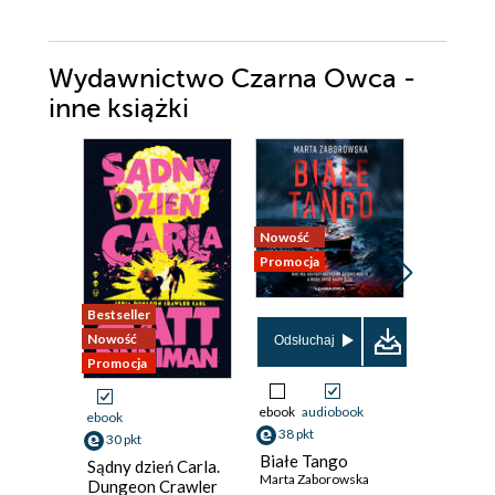
Wydawnictwo Czarna Owca -
inne książki
Nowość
Promocja
Bestseller
Nowość
Nowość
Promocja
Odsłuchaj
Promocja
ebook
audiobook
ebook
ebook
38 pkt
30 pkt
38 pkt
Białe Tango
Sądny dzień Carla.
Husky i 
Marta Zaborowska
Dungeon Crawler
kot Shiz