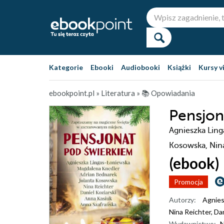
Kategorie
Ebooki
Audiobooki
Książki
Kursy v
ebookpoint.pl
»
Literatura
»
📚 Opowiadania
Pensjon
Agnieszka Ling
Kosowska, Nina
(ebook)
Promocja
Autorzy:
Agnies
Nina Reichter
,
Dan
Wydawnictwo:
N