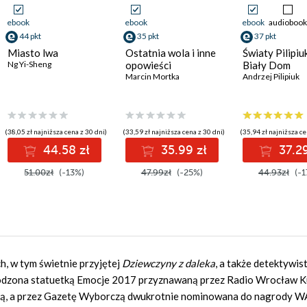
ebook
ebook
ebook
audiobook
44 pkt
35 pkt
37 pkt
Miasto lwa
Ostatnia wola i inne
Światy Pilipiu
Ng Yi-Sheng
opowieści
Biały Dom
Marcin Mortka
Andrzej Pilipiuk
(38,05 zł najniższa cena z 30 dni)
(33,59 zł najniższa cena z 30 dni)
(35,94 zł najniższa ce
44.58 zł
35.99 zł
37.29
51.00zł
(-13%)
47.99zł
(-25%)
44.93zł
(-1
, w tym świetnie przyjętej
Dziewczyny z daleka
, a także detektywis
odzona statuetką Emocje 2017 przyznawaną przez Radio Wrocław Ku
cką, a przez Gazetę Wyborczą dwukrotnie nominowana do nagrody 