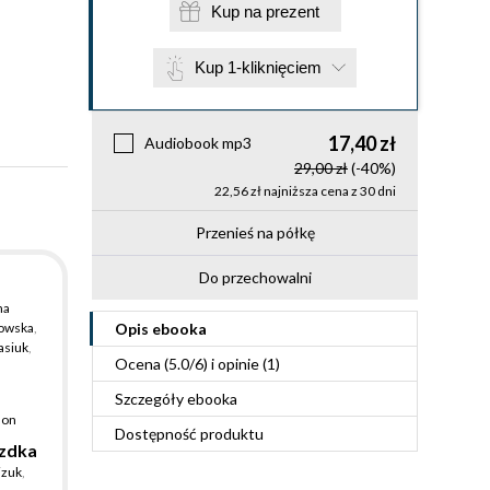
Kup na prezent
Kup 1-kliknięciem
17,40 zł
Audiobook mp3
29,00 zł
(-40%)
22,56 zł najniższa cena z 30 dni
Przenieś na półkę
Do przechowalni
na
sowska
,
Opis
ebooka
asiuk
,
Ocena (
5.0
/
6
) i opinie (1)
Szczegóły
ebooka
lon
Dostępność produktu
azdka
izuk
,