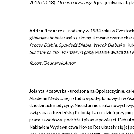
2016 i 2018).
Ocean odrzuconych
jest jej dwunastą k
Adrian Bednarek
Urodzony w 1984 roku w Częstochow
głównymi bohaterami są skomplikowane czarne charakt
Proces Diabła, Spowiedź Diabła, Wyrok Diabła)
o Kub
Skazany na zło
i
Pasażer na gapę
. Pisanie uważa za s
fb.com/Bednarek.Autor
Jolanta Kosowska
- urodzona na Opolszczyźnie, cał
Akademii Medycznej i studiów podyplomowych w Akad
dziedzinach medycyny. Nieustannie szuka nowych wyzwa
związana z drezdeńską Polonią. Na co dzień przyjmuj
pracę zawodową, podróże i pisanie powieści. Debiu
Nakładem Wydawnictwa Novae Res ukazały się jej p