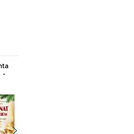
nta
 -