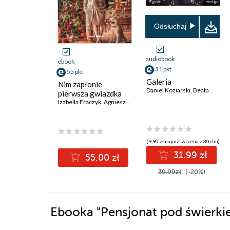
Odsłuchaj
audiobook
ebook
31 pkt
55 pkt
Galeria
Nim zapłonie
Daniel Koziarski
,
Beata Woźniak
pierwsza gwiazdka
Izabella Frączyk
,
Agnieszka Lis
,
Agata Bizuk
,
Agata Suchocka
,
An
(9,90 zł najniższa cena z 30 dni)
31.99 zł
55.00 zł
39.99zł
(-20%)
Ebooka
"Pensjonat pod świerk