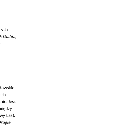
rych
k Diabła,
i
ławskiej
ech
nie. Jest
omiędzy
wy Las).
rugie