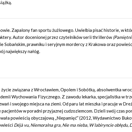
siążką.
ie. Zapalony fan sportu żużlowego. Uwielbia pisać historie, w któ
ery. Autor docenionej przez czytelników serii thrillerów
(Pamiętni
ie Sobańskim, prawniku i seryjnym mordercy z Krakowa oraz powieśc
wój największy nałóg.
e życie związana z Wrocławiem, Opolem i Sobótką, absolwentka wroc
emii Wychowania Fizycznego. Z zawodu lekarka, specjalistka w trz
ń i swojego miejsca na ziemi. Od paru lat mieszka i pracuje w Dreź
e pacjentów w poradni przyjaznej cudzoziemcom. Dzieli swój czas p
towała powieścią obyczajową „Niepamięć” (2012, Wydawnictwo Buko
owieści
Déjà vu
,
Niemoralna gra
,
Nie ma nieba
,
W labiryncie obłędu
,
D