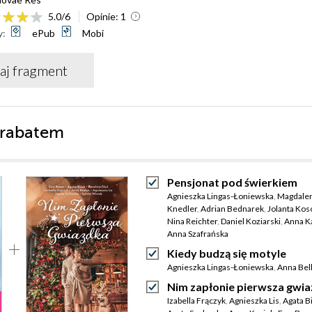
5.0
/
6
Opinie:
1
y:
ePub
Mobi
aj fragment
 rabatem
Pensjonat pod świerkiem
Agnieszka Lingas-Łoniewska
,
Magdale
Knedler
,
Adrian Bednarek
,
Jolanta Ko
Nina Reichter
,
Daniel Koziarski
,
Anna K
Anna Szafrańska
Kiedy budzą się motyle
Agnieszka Lingas-Łoniewska
,
Anna Bel
Nim zapłonie pierwsza gwi
Izabella Frączyk
,
Agnieszka Lis
,
Agata B