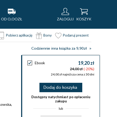
OD O,OOZŁ
ZALOGUJ
KOSZYK
Pobierz aplikację
Bony
Podaruj prezent
Codziennie inna książka za 9,90zł
19,20 zł
Ebook
24,00 zł
(-20%)
24,00 zł najniższa cena z 30 dni
Dodaj do koszyka
Dostępny natychmiast po opłaceniu
zakupu
osowska
,
lub