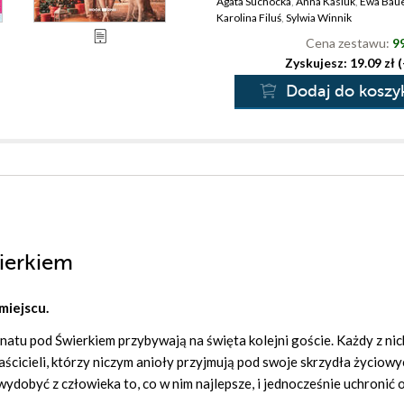
Agata Suchocka
,
Anna Kasiuk
,
Ewa Bau
Karolina Filuś
,
Sylwia Winnik
Cena zestawu:
99
Zyskujesz: 19.09 zł 
Dodaj do koszy
ierkiem
miejscu.
atu pod Świerkiem przybywają na święta kolejni goście. Każdy z nic
aścicieli, którzy niczym anioły przyjmują pod swoje skrzydła życiowy
wydobyć z człowieka to, co w nim najlepsze, i jednocześnie uchronić 