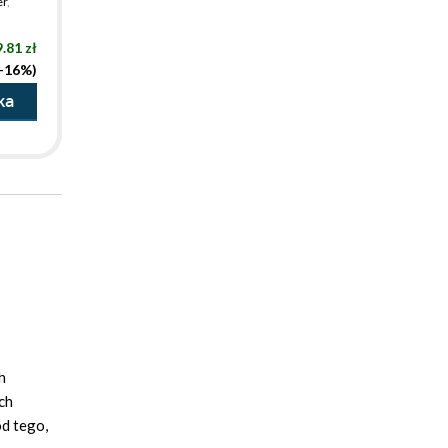
er
,
.81 zł
(-16%)
ka
h
ch
od tego,