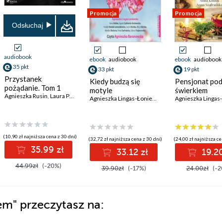
Promocja
Promocja
Odsłuchaj
audiobook
ebook
audiobook
ebook
audiobook
35 pkt
33 pkt
19 pkt
Przystanek
Kiedy budzą się
Pensjonat po
pożądanie. Tom 1
motyle
świerkiem
Agnieszka Rusin
,
Laura Passer
,
Anna Nowicka-Bala
,
Adam Kopacki
,
Anna Kasiuk
,
Ma
na Kasiuk
,
Ewa Bauer
,
Karolina Filuś
,
Sylwia Winnik
Agnieszka Lingas-Łoniewska
,
Anna Bellon
(10,90 zł najniższa cena z 30 dni)
(32,72 zł najniższa cena z 30 dni)
(24,00 zł najniższa ce
35.99 zł
33.12 zł
19.20
44.99zł
(-20%)
39.90zł
(-17%)
24.00zł
(-2
iem"
przeczytasz na: