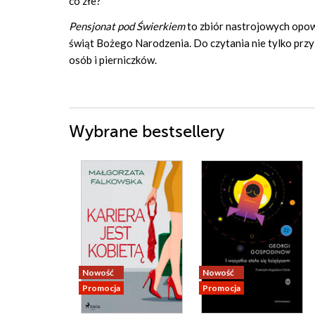
co złe?
Pensjonat pod Świerkiem
to zbiór nastrojowych opow
świąt Bożego Narodzenia. Do czytania nie tylko przy
osób i pierniczków.
Wybrane bestsellery
Nowość
Nowość
Promocja
Promocja