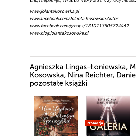
dno
,
Niepamięć
,
Wróć do Triory
oraz
Trzy razy miłość
.
www.jolantakosowska.pl
www.facebook.com/Jolanta.Kosowska.Autor
www.facebook.com/groups/1310713505724462
www.blog.jolantakosowska.pl
Agnieszka Lingas-Łoniewska, Ma
Kosowska, Nina Reichter, Daniel
pozostałe książki
Promocja