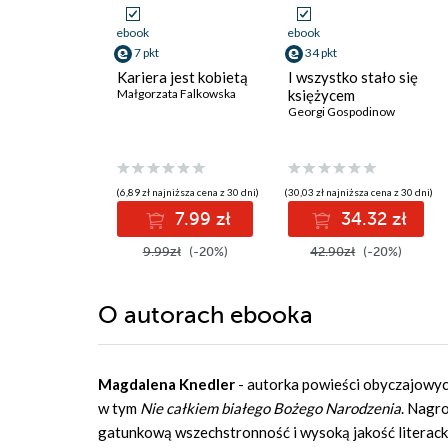
ebook
ebook
7 pkt
34 pkt
Kariera jest kobietą
I wszystko stało się
Małgorzata Falkowska
księżycem
Georgi Gospodinow
(6,89 zł najniższa cena z 30 dni)
(30,03 zł najniższa cena z 30 dni)
7.99 zł
34.32 zł
9.99zł
(-20%)
42.90zł
(-20%)
O autorach
ebooka
Magdalena Knedler
- autorka powieści obyczajowych
w tym
Nie całkiem białego Bożego Narodzenia
. Nagr
gatunkową wszechstronność i wysoką jakość litera