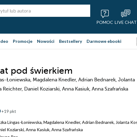
POMOC
LIVE CHAT
ideo
Promocje
Nowości
Bestsellery
Darmowe ebooki
at pod świerkiem
as-Łoniewska, Magdalena Knedler, Adrian Bednarek, Jolanta
 Reichter, Daniel Koziarski, Anna Kasiuk, Anna Szafrańska
+19 pkt
zka Lingas-Łoniewska
,
Magdalena Knedler
,
Adrian Bednarek
,
Jolanta K
iel Koziarski
,
Anna Kasiuk
,
Anna Szafrańska
ovae Res