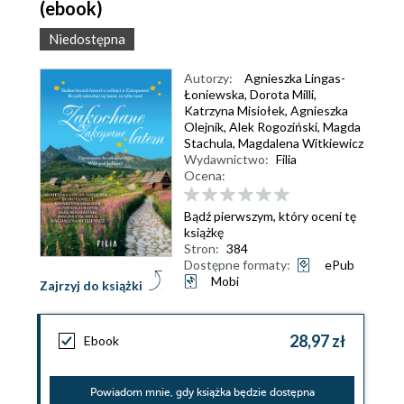
(ebook)
Niedostępna
Autorzy:
Agnieszka Lingas-
Łoniewska
,
Dorota Milli
,
Katrzyna Misiołek
,
Agnieszka
Olejnik
,
Alek Rogoziński
,
Magda
Stachula
,
Magdalena Witkiewicz
Wydawnictwo:
Filia
Ocena:
Bądź pierwszym, który oceni tę
książkę
Stron:
384
Dostępne formaty:
ePub
Mobi
Zajrzyj do książki
28,97 zł
Ebook
Powiadom mnie, gdy książka będzie dostępna