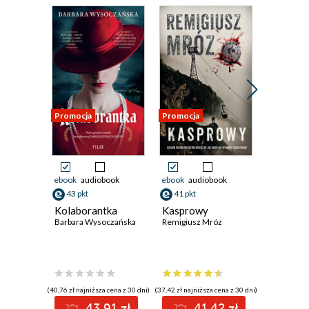
ALEK ROGOZIŃSKI: Ideał
MAGDA STACHULA: Nieznajoma
MAGDALENA WITKIEWICZ: Czasem wystarczy
trochę poczekać
Reklama
Promocja
Promocja
Promocja
Karta redakcyjna
ebook
audiobook
ebook
audiobook
ebook
aud
43 pkt
41 pkt
58 pkt
Kolaborantka
Kasprowy
Quicksil
Barbara Wysoczańska
Remigiusz Mróz
Alchemy
Callie Hart
(40,76 zł najniższa cena z 30 dni)
(37,42 zł najniższa cena z 30 dni)
(48,93 zł najni
43.91 zł
41.42 zł
5