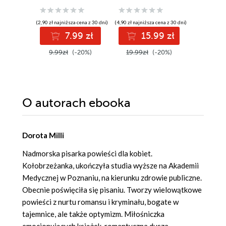
(2,90 zł najniższa cena z 30 dni)
(4,90 zł najniższa cena z 30 dni)
(24,95 zł najni
7.99 zł
15.99 zł
2
9.99zł
(-20%)
19.99zł
(-20%)
49.90z
O autorach
ebooka
Dorota Milli
Nadmorska pisarka powieści dla kobiet.
Kołobrzeżanka, ukończyła studia wyższe na Akademii
Medycznej w Poznaniu, na kierunku zdrowie publiczne.
Obecnie poświęciła się pisaniu. Tworzy wielowątkowe
powieści z nurtu romansu i kryminału, bogate w
tajemnice, ale także optymizm. Miłośniczka
emocjonujących książek, romantyczna dusza,