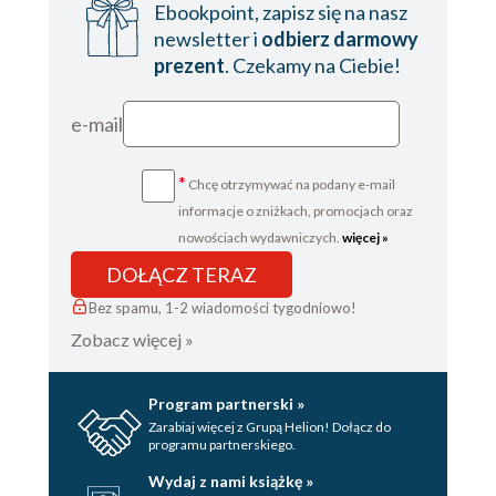
Ebookpoint, zapisz się na nasz
newsletter i
odbierz darmowy
prezent
. Czekamy na Ciebie!
e-mail
*
Chcę otrzymywać na podany e-mail
informacje o zniżkach, promocjach oraz
nowościach wydawniczych.
więcej »
DOŁĄCZ TERAZ
Bez spamu, 1-2 wiadomości tygodniowo!
Zobacz więcej »
Program partnerski »
Zarabiaj więcej z Grupą Helion! Dołącz do
programu partnerskiego.
Wydaj z nami książkę »