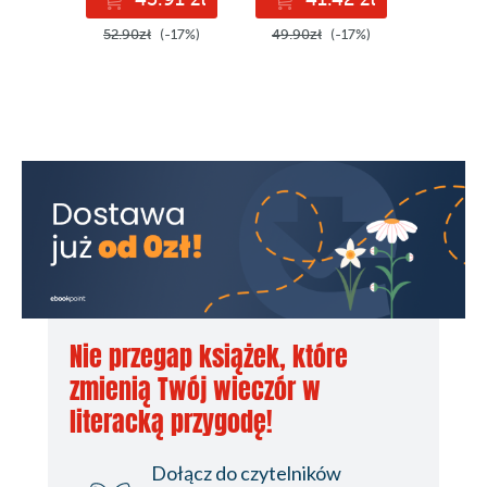
52.90zł
(-17%)
49.90zł
(-17%)
69.90z
Nie przegap książek, które
zmienią Twój wieczór w
literacką przygodę!
Dołącz do czytelników