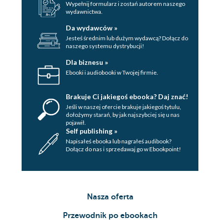
Wypełnij formularz i zostań autorem naszego
wydawnictwa.
Da wydawców »
Jesteś średnim lub dużym wydawcą? Dołącz do
naszego systemu dystrybucji!
Dla biznesu »
Ebooki i audiobooki w Twojej firmie.
Brakuje Ci jakiegoś ebooka? Daj znać!
Jeśli w naszej ofercie brakuje jakiegoś tytulu,
dołożymy starań, by jak najszybciej się u nas
pojawił.
Self publishing »
Napisałeś ebooka lub nagrałeś audibook?
Dołącz do nas i sprzedawaj go w Ebookpoint!
Nasza oferta
Przewodnik po ebookach