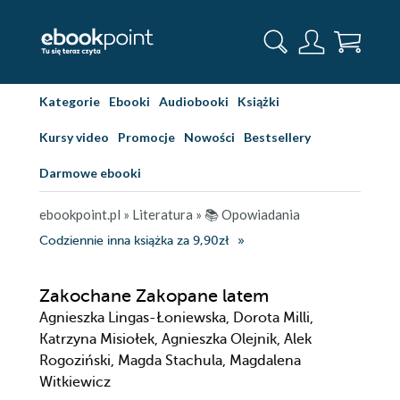
Kategorie
Ebooki
Audiobooki
Książki
Kursy video
Promocje
Nowości
Bestsellery
Darmowe ebooki
ebookpoint.pl
»
Literatura
»
📚 Opowiadania
Codziennie inna książka za 9,90zł
Zakochane Zakopane latem
Agnieszka Lingas-Łoniewska, Dorota Milli,
Katrzyna Misiołek, Agnieszka Olejnik, Alek
Rogoziński, Magda Stachula, Magdalena
Witkiewicz