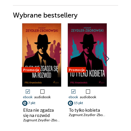
Wybrane bestsellery
Promocja
Promocja
Promocja
ebook
audiobook
ebook
audiobook
ebook
ksi
7 pkt
15 pkt
29 pkt
Eliza nie zgadza
To tylko kobieta
Before d
się na rozwód
Zygmunt Zeydler-Zborowski
teaches 
Zygmunt Zeydler-Zborowski
forgive.
Część 1
Karolina S