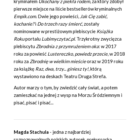
kryminałem
Ukochany z piekła rodem
, za który zdobył
pierwsze miejsce na liście bestsellerów kryminalnych
Empik.com
. Dwie jego powieści,
Jak Cię zabić,
kochanie?
i
Do trzech razy śmierć
, zostały
nominowane w prestiżowym plebiscycie
Książka
Roku
portalu
Lubimyczytać.pl
. Trzykrotny zwycięzca
plebiscytu
Zbrodnia z przymrużeniem oka
: w 2017
roku za powieść
Lustereczko, powiedz przecie
, w 2018
roku za
Zbrodnię w wielkim mieście
oraz w 2019 roku
za książkę
Raz, dwa, trzy... giniesz ty!
, którą
wystawiono na deskach Teatru Druga Strefa.
Autor marzy o tym, by zwiedzić cały świat, a potem
zamieszkać na jednej z wysp na Morzu Śródziemnym i
pisać, pisać i pisać...
Magda Stachula
- jedna z najbardziej
rozpoznawalnych polskich autorek, prekursorka