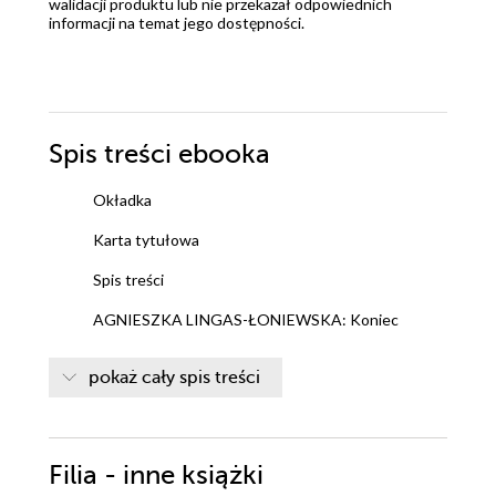
walidacji produktu lub nie przekazał odpowiednich
informacji na temat jego dostępności.
Spis treści
ebooka
Okładka
Karta tytułowa
Spis treści
AGNIESZKA LINGAS-ŁONIEWSKA: Koniec
świata!
pokaż cały spis treści
DOROTA MILLI: Zakochać się w Zakopanem!
KATARZYNA MISIOŁEK: Selfie z niedźwiedziem
Filia - inne książki
AGNIESZKA OLEJNIK: #zakochani