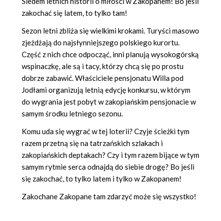
Siedem letnich historii o miłości w Zakopanem! Bo jeśli
zakochać się latem, to tylko tam!
Sezon letni zbliża się wielkimi krokami. Turyści masowo
zjeżdżają do najsłynniejszego polskiego kurortu.
Część z nich chce odpocząć, inni planują wysokogórską
wspinaczkę, ale są i tacy, którzy chcą się po prostu
dobrze zabawić. Właściciele pensjonatu Willa pod
Jodłami organizują letnią edycję konkursu, w którym
do wygrania jest pobyt w zakopiańskim pensjonacie w
samym środku letniego sezonu.
Komu uda się wygrać w tej loterii? Czyje ścieżki tym
razem przetną się na tatrzańskich szlakach i
zakopiańskich deptakach? Czy i tym razem bijące w tym
samym rytmie serca odnajdą do siebie drogę? Bo jeśli
się zakochać, to tylko latem i tylko w Zakopanem!
Zakochane Zakopane tam zdarzyć może się wszystko!