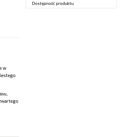
Dostępność produktu
e w
ziestego
asu,
czwartego