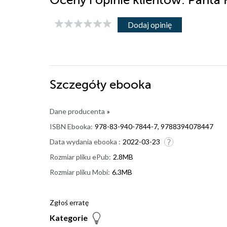
Oceny i opinie klientów: Panta
Dodaj opinię
Szczegóły
ebooka
Dane producenta
»
ISBN Ebooka:
978-83-940-7844-7, 9788394078447
Data wydania ebooka :
2022-03-23
Rozmiar pliku ePub:
2.8MB
Rozmiar pliku Mobi:
6.3MB
Zgłoś erratę
Kategorie