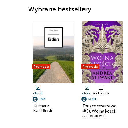
Wybrane bestsellery
Promocja
Promocja
ebook
ebook
audiobook
0 pkt
43 pkt
Kucharz
Tonące cesarstwo
Kamil Brach
(#3). Wojna kości
Andrea Stewart