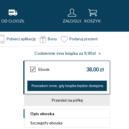
OD O,OOZŁ
ZALOGUJ
KOSZYK
Pobierz aplikację
Bony
Podaruj prezent
Codziennie inna książka za 9,90zł
38,00 zł
Ebook
Powiadom mnie, gdy książka będzie dostępna
Przenieś na półkę
Opis
ebooka
Szczegóły
ebooka