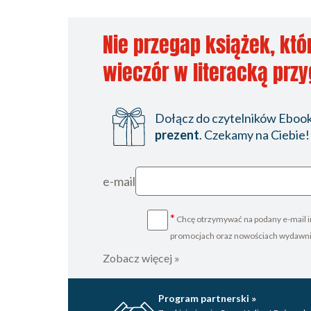
Nie przegap książek, któ
wieczór w literacką prz
Dołącz do czytelników Ebookp
prezent
. Czekamy na Ciebie!
e-mail
*
Chcę otrzymywać na podany e-mail i
promocjach oraz nowościach wydawn
Zobacz więcej »
Program partnerski »