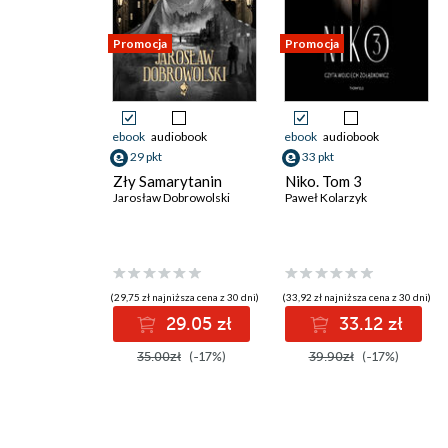
Promocja
Promocja
ebook
audiobook
ebook
audiobook
29 pkt
33 pkt
Zły Samarytanin
Niko. Tom 3
Jarosław Dobrowolski
Paweł Kolarzyk
(29,75 zł najniższa cena z 30 dni)
(33,92 zł najniższa cena z 30 dni)
29.05 zł
33.12 zł
35.00zł
(-17%)
39.90zł
(-17%)