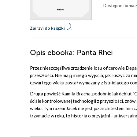
Dostępne format
Zajrzyj do książki
Opis
ebooka
: Panta Rhei
Przez nieszczęśliwe zrządzenie losu oficerowie Dep
przeszłości. Nie mają innego wyjścia, jak ruszyć za n
czwartego wieku został wymazany z istniejącego con
Druga powieść Kamila Bracha, podobnie jak debiut "C
ściśle kontrolowanej technologii z przyszłości, znó
wieku. Tym razem Jacek nie jest już architektem linii 
trzymacie w ręku, to historia o przyjaźni - uniwersalne