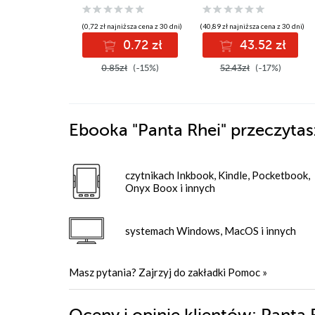
(0,72 zł najniższa cena z 30 dni)
(40,89 zł najniższa cena z 30 dni)
0.72 zł
43.52 zł
0.85zł
(-15%)
52.43zł
(-17%)
Ebooka
"Panta Rhei"
przeczytas
czytnikach Inkbook, Kindle, Pocketbook,
Onyx Boox i innych
systemach Windows, MacOS i innych
Masz pytania? Zajrzyj do zakładki
Pomoc
»