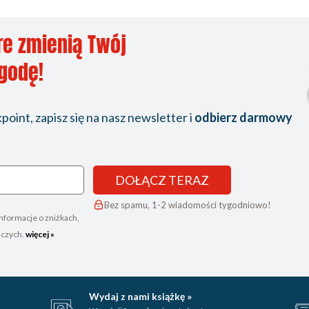
re zmienią Twój
ygodę!
oint, zapisz się na nasz newsletter i
odbierz darmowy
DOŁĄCZ TERAZ
Bez spamu, 1-2 wiadomości tygodniowo!
nformacje o zniżkach,
iczych.
więcej »
Wydaj z nami książkę »