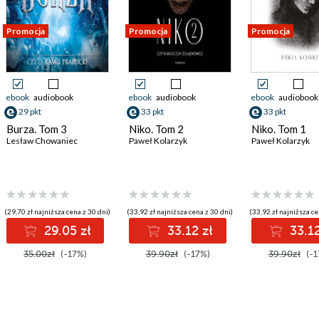
Promocja
Promocja
Promocja
ebook
audiobook
ebook
audiobook
ebook
audiobook
29 pkt
33 pkt
33 pkt
Burza. Tom 3
Niko. Tom 2
Niko. Tom 1
Lesław Chowaniec
Paweł Kolarzyk
Paweł Kolarzyk
(29,70 zł najniższa cena z 30 dni)
(33,92 zł najniższa cena z 30 dni)
(33,92 zł najniższa ce
29.05 zł
33.12 zł
33.12
35.00zł
(-17%)
39.90zł
(-17%)
39.90zł
(-1