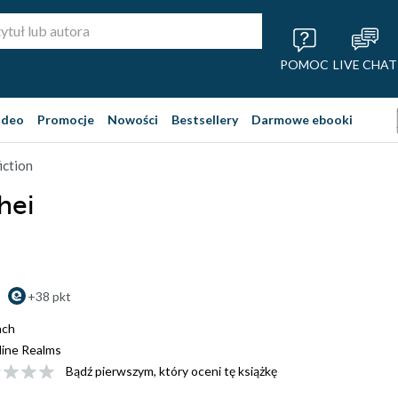
POMOC
LIVE CHAT
ideo
Promocje
Nowości
Bestsellery
Darmowe ebooki
iction
hei
+38 pkt
ach
ine Realms
Bądź pierwszym, który oceni tę książkę