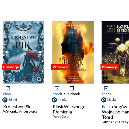
Promocja
Promocja
Promocja
ebook
ebook
audiobook
ebook
46 pkt
44 pkt
38 pkt
Królestwo Pik
Blask Wiecznego
Łaska bogów. 
Weronika Ancerowicz
Płomienia
Wojna pojman
Penn Cole
Tom 1
James S.A. Corey