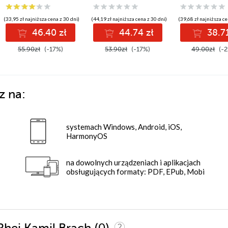
(33,95 zł najniższa cena z 30 dni)
(44,19 zł najniższa cena z 30 dni)
(39,68 zł najniższa ce
46.40 zł
44.74 zł
38.71
55.90zł
(-17%)
53.90zł
(-17%)
49.00zł
(-2
z na:
systemach Windows, Android, iOS,
HarmonyOS
na dowolnych urządzeniach i aplikacjach
obsługujących formaty: PDF, EPub, Mobi
(0)