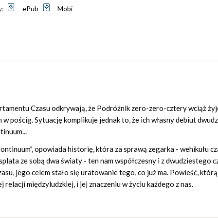
y:
ePub
Mobi
artamentu Czasu odkrywają, że Podróżnik zero-zero-cztery wciąż żyj
im w pościg. Sytuację komplikuje jednak to, że ich własny debiut dwud
tinuum...
ontinuum", opowiada historię, która za sprawą zegarka - wehikułu cz
w splata ze sobą dwa światy - ten nam współczesny i z dwudziestego 
czasu, jego celem stało się uratowanie tego, co już ma. Powieść, którą
j relacji międzyludzkiej, i jej znaczeniu w życiu każdego z nas.