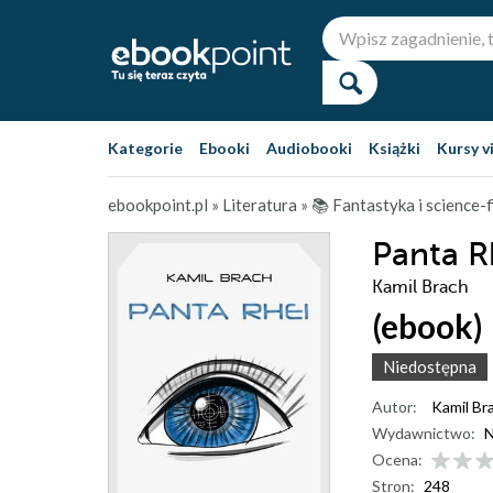
Kategorie
Ebooki
Audiobooki
Książki
Kursy v
ebookpoint.pl
»
Literatura
»
📚 Fantastyka i science-f
Panta R
Kamil Brach
(ebook)
Niedostępna
Autor:
Kamil Br
Wydawnictwo:
N
Ocena:
Stron:
248