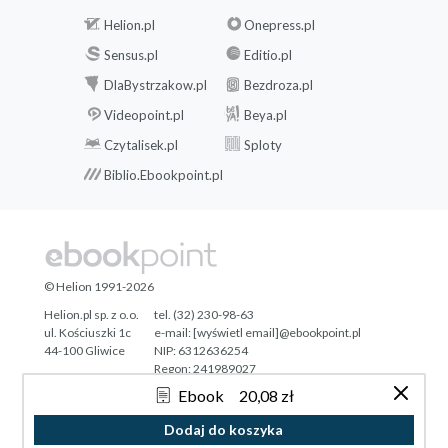
Helion.pl
Onepress.pl
Sensus.pl
Editio.pl
DlaBystrzakow.pl
Bezdroza.pl
Videopoint.pl
Beya.pl
Czytalisek.pl
Sploty
Biblio.Ebookpoint.pl
© Helion 1991-2026
Helion.pl sp. z o.o.
tel. (32) 230-98-63
ul. Kościuszki 1c
e-mail:
[wyświetl email]@ebookpoint.pl
44-100 Gliwice
NIP: 6312636254
Regon: 241989027
Ebook
20,08 zł
Designed with ♥ by
Tonik.pl
Dodaj do koszyka