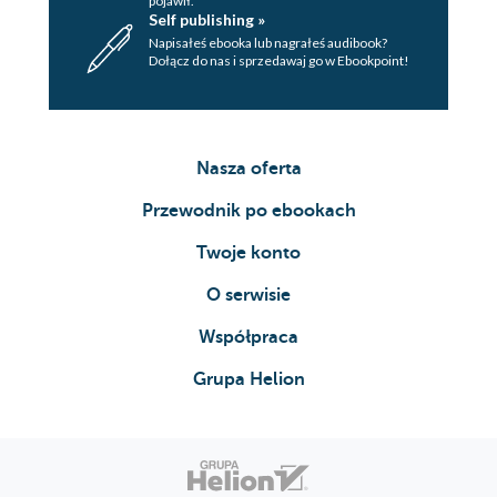
pojawił.
Self publishing »
Napisałeś ebooka lub nagrałeś audibook?
Dołącz do nas i sprzedawaj go w Ebookpoint!
Nasza oferta
Przewodnik po ebookach
Twoje konto
O serwisie
Współpraca
Grupa Helion