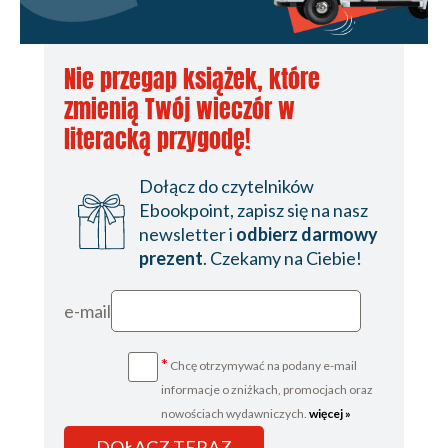
Nie przegap książek, które
zmienią Twój wieczór w
literacką przygodę!
Dołącz do czytelników
Ebookpoint, zapisz się na nasz
newsletter i
odbierz darmowy
prezent
. Czekamy na Ciebie!
e-mail
*
Chcę otrzymywać na podany e-mail
informacje o zniżkach, promocjach oraz
nowościach wydawniczych.
więcej »
DOŁĄCZ TERAZ