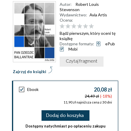
Autor:
Robert Louis
Stevenson
Wydawnictwo:
Avia Artis
Ocena:
Bądź pierwszym, który oceni tę
książkę
Dostępne formaty:
ePub
Mobi
Czytaj fragment
Zajrzyj do książki
20,08 zł
Ebook
24,49 zł
(-18%)
11,90 zł najniższa cena z 30 dni
Dodaj do koszyka
Dostępny natychmiast po opłaceniu zakupu