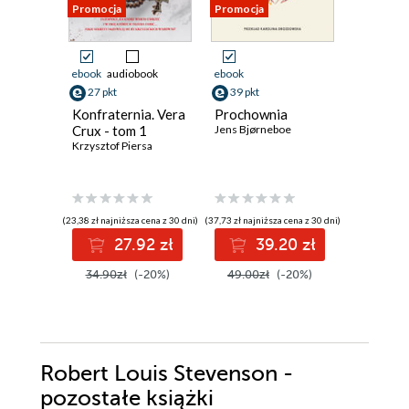
Promocja
Promocja
ebook
audiobook
ebook
ebook
27 pkt
39 pkt
46 pkt
Konfraternia. Vera
Prochownia
Ciało
Crux - tom 1
Jens Bjørneboe
David Szal
Krzysztof Piersa
(23,38 zł najniższa cena z 30 dni)
(37,73 zł najniższa cena z 30 dni)
(46,12 zł najni
27.92 zł
39.20 zł
4
34.90zł
(-20%)
49.00zł
(-20%)
54.90z
Robert Louis Stevenson -
pozostałe książki