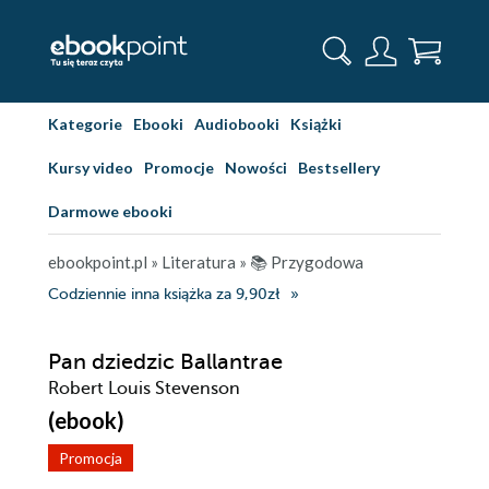
Kategorie
Ebooki
Audiobooki
Książki
Kursy video
Promocje
Nowości
Bestsellery
Darmowe ebooki
ebookpoint.pl
»
Literatura
»
📚 Przygodowa
Codziennie inna książka za 9,90zł
Pan dziedzic Ballantrae
Robert Louis Stevenson
(ebook)
Promocja