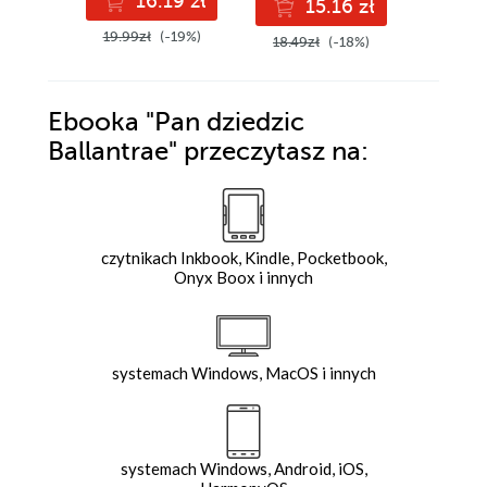
16.19 zł
15.16 zł
2
19.99zł
(-19%)
18.49zł
(-18%)
24.49z
Ebooka
"Pan dziedzic
Ballantrae"
przeczytasz na:
czytnikach Inkbook, Kindle, Pocketbook,
Onyx Boox i innych
systemach Windows, MacOS i innych
systemach Windows, Android, iOS,