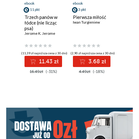
ebook
ebook
ebook
11 pkt
3 pkt
6 pkt
Trzech panów w
Pierwsza miłość
Niebezp
łódce (nie licząc
Iwan Turgieniew
związki
psa)
Jerome K. Jerome
(11,39 zł najniższa cena z 30 dni)
(2,90 zł najniższa cena z 30 dni)
(3,90 zł najniż
11.43 zł
3.68 zł
6
16.49zł
(-31%)
4.49zł
(-18%)
7.99zł