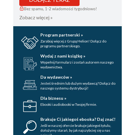
Bez spamu, 1-2 wiadomości tygodniowo!
Zobacz więcej »
Program partnerski »
Zarabiaj więcej z Grupą Helion! Dołącz do
programu partnerskiego.
Wydaj z nami książkę »
Wypełnij formularz i zostań autorem naszego
wydawnictwa.
Da wydawców »
Jesteś średnim lub dużym wydawcą? Dołącz do
naszego systemu dystrybucji!
Dla biznesu »
Ebooki i audiobooki w Twojej firmie.
Brakuje Ci jakiegoś ebooka? Daj znać!
Jeśli w naszej ofercie brakuje jakiegoś tytulu,
dołożymy starań, by jak najszybciej się u nas