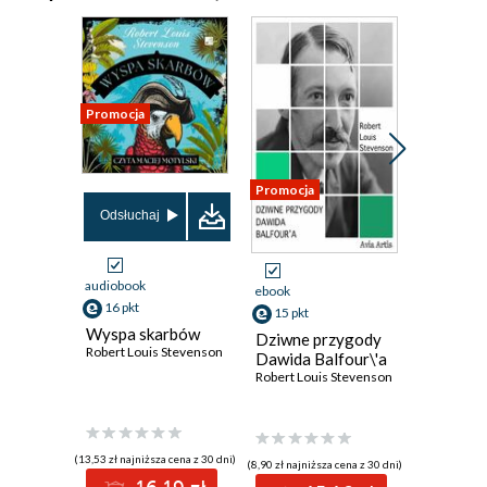
Promocja
Promocja
Promocja
Odsłuchaj
audiobook
ebook
ebook
16 pkt
15 pkt
20 pkt
Wyspa skarbów
Dziwne przygody
Przygody
Robert Louis Stevenson
Dawida Balfour\'a
Ottona
Robert Louis Stevenson
Robert Lo
(13,53 zł najniższa cena z 30 dni)
(8,90 zł najniższa cena z 30 dni)
(11,90 zł najni