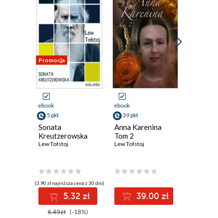
Promocja
ebook
ebook
ebook
5 pkt
39 pkt
39 pkt
Sonata
Anna Karenina
Anna Ka
Kreutzerowska
Tom 2
Tom 1
Lew Tołstoj
Lew Tołstoj
Lew Tołsto
(3,90 zł najniższa cena z 30 dni)
5.32 zł
39.00 zł
3
6.49zł
(-18%)