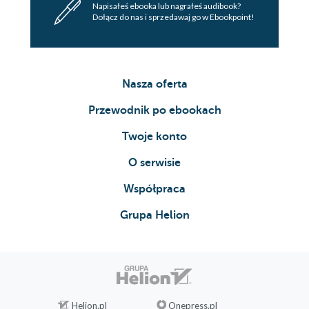
Napisałeś ebooka lub nagrałeś audibook?
Dołącz do nas i sprzedawaj go w Ebookpoint!
Nasza oferta
Przewodnik po ebookach
Twoje konto
O serwisie
Współpraca
Grupa Helion
Helion.pl
Onepress.pl