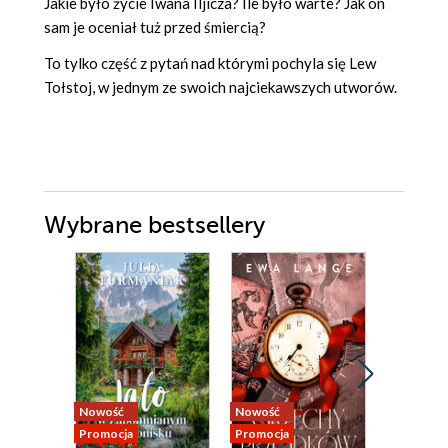
Jakie było życie Iwana Iljicza? Ile było warte? Jak on
sam je oceniał tuż przed śmiercią?
To tylko część z pytań nad którymi pochyla się Lew
Tołstoj, w jednym ze swoich najciekawszych utworów.
Wybrane bestsellery
Nowość
Nowość
Nowość
Promocja
Promocja
Promocja