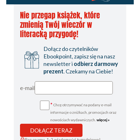
Nie przegap książek, które
zmienią Twój wieczór w
literacką przygodę!
Dołącz do czytelników
Ebookpoint, zapisz się na nasz
newsletter i
odbierz darmowy
prezent
. Czekamy na Ciebie!
e-mail
*
Chcę otrzymywać na podany e-mail
informacje o zniżkach, promocjach oraz
nowościach wydawniczych.
więcej »
DOŁĄCZ TERAZ
Bez spamu, 1-2 wiadomości tygodniowo!