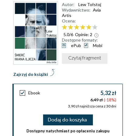
Autor:
Lew Tołstoj
Wydawnictwo:
Avia
Artis
Ocena:
5.0
/
6
Opinie:
2
Dostępne formaty:
ePub
Mobi
Czytaj fragment
Zajrzyj do książki
5,32 zł
Ebook
6,49 zł
(-18%)
3,90 zł najniższa cena z 30 dni
Dodaj do koszyka
Dostępny natychmiast po opłaceniu zakupu