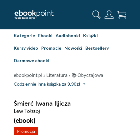
Kategorie
Ebooki
Audiobooki
Książki
Kursy video
Promocje
Nowości
Bestsellery
Darmowe ebooki
ebookpoint.pl
»
Literatura
»
📚 Obyczajowa
Codziennie inna książka za 9,90zł
Śmierć Iwana Iljicza
Lew Tołstoj
(ebook)
Promocja