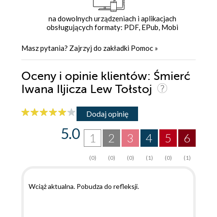
na dowolnych urządzeniach i aplikacjach
obsługujących formaty: PDF, EPub, Mobi
Masz pytania? Zajrzyj do zakładki
Pomoc
»
Oceny i opinie klientów: Śmierć
Iwana Iljicza Lew Tołstoj
Dodaj opinię
5.0
1
2
3
4
5
6
(0)
(0)
(0)
(1)
(0)
(1)
Wciąż aktualna. Pobudza do refleksji.