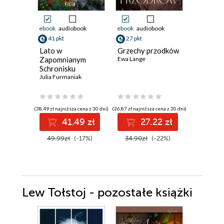
ebook
audiobook
ebook
audiobook
ebook
aud
41 pkt
27 pkt
33 pkt
Lato w
Grzechy przodków
Nigdy ni
Zapomnianym
Ewa Lange
Twoja
Schronisku
Samantha 
Julia Furmaniak
(38,49 zł najniższa cena z 30 dni)
(26,87 zł najniższa cena z 30 dni)
(30,72 zł najni
41.49 zł
27.22 zł
3
49.99zł
(-17%)
34.90zł
(-22%)
39.90z
Lew Tołstoj - pozostałe książki