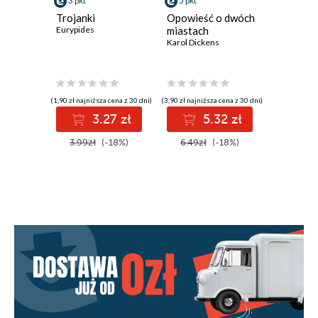
3 pkt
5 pkt
2 pkt
Trojanki
Opowieść o dwóch
Martwe 
Eurypides
miastach
Nikołaj Go
Karol Dickens
(1,90 zł najniższa cena z 30 dni)
(3,90 zł najniższa cena z 30 dni)
(1,90 zł najniż
3.27 zł
5.32 zł
2
3.99zł
(-18%)
6.49zł
(-18%)
3.49zł